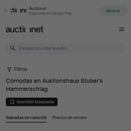
Auctionet
Mostrar
Cerrar
Disponible en Google Play
Auctionet.com
Filtros
Cómodas
Cómodas en Auktionshaus Stuber's
en
Hammerschlag
Auktionshaus
Suscribir búsqueda
Stuber's
Subastas en curso
(0)
Precios de remate
Hammerschlag