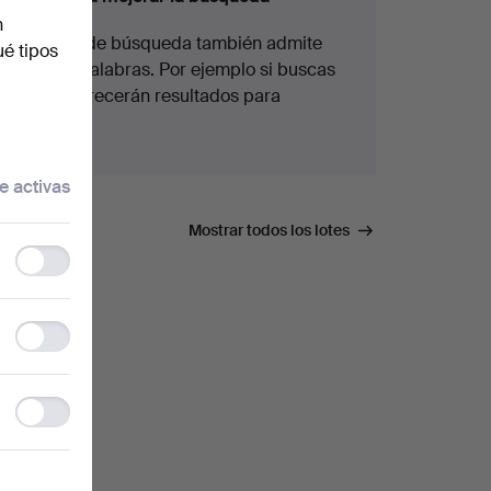
n
La función de búsqueda también admite
ué tipos
partes de palabras. Por ejemplo si buscas
braz
te aparecerán resultados para
braz
alete
.
e activas
úsqueda.
Mostrar todos los lotes
Functionality
storage
Statistics
storage
Ad
storage