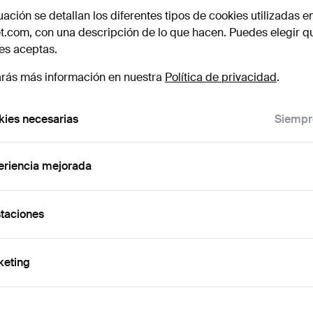
en
on lo que estás buscando.
uación se detallan los diferentes tipos de cookies utilizadas e
t.com, con una descripción de lo que hacen. Puedes elegir q
urso
az clic en
Suscribir búsqueda
y recibirás un
es aceptas.
orreo tan pronto como dispongamos del lote.
rás más información en nuestra
Política de privacidad
.
ies necesarias
Siempr
 nuestro archivo que coinciden con tu b
eriencia mejorada
taciones
keting