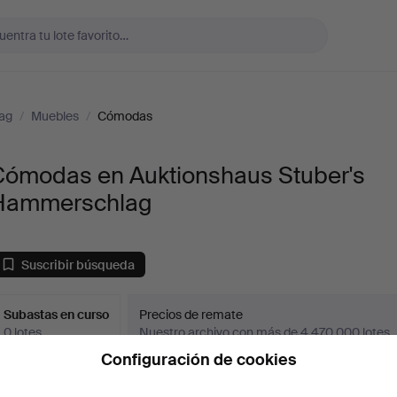
ag
/
Muebles
/
Cómodas
Cómodas en Auktionshaus Stuber's
Hammerschlag
Suscribir búsqueda
Subastas en curso
Precios de remate
0 lotes
Nuestro archivo con más de 4 470 000 lotes
Configuración de cookies
ubastas
o sentimos, no tenemos ningún lote que coincida
Co