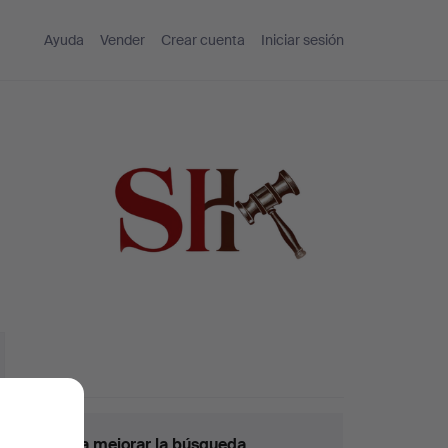
Ayuda
Vender
Crear cuenta
Iniciar sesión
nsejos para mejorar la búsqueda