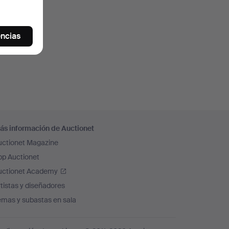
encias
ás información de Auctionet
uctionet Magazine
pp Auctionet
uctionet Academy
tistas y diseñadores
emas y subastas en sala