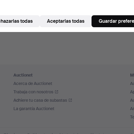
hazarlas todas
Aceptarlas todas
Guardar prefer
Auctionet
M
Acerca de Auctionet
A
Trabaja con nosotros
A
Adhiere tu casa de subastas
A
La garantía Auctionet
Ar
T