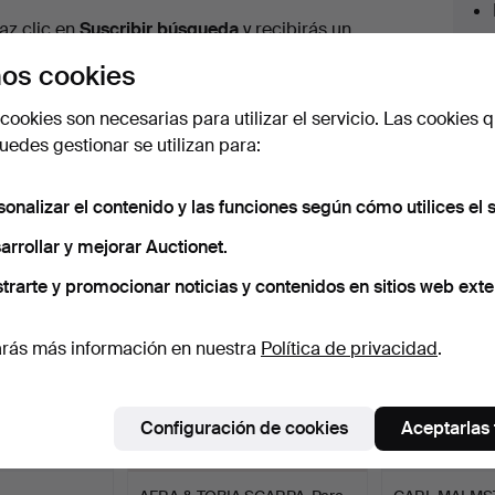
urso
az clic en
Suscribir búsqueda
y recibirás un
orreo tan pronto como dispongamos del lote.
os cookies
cookies son necesarias para utilizar el servicio. Las cookies q
edes gestionar se utilizan para:
 nuestro archivo que coinciden con tu b
sonalizar el contenido y las funciones según cómo utilices el s
arrollar y mejorar Auctionet.
trarte y promocionar noticias y contenidos en sitios web exte
rás más información en nuestra
Política de privacidad
.
Configuración de cookies
Aceptarlas