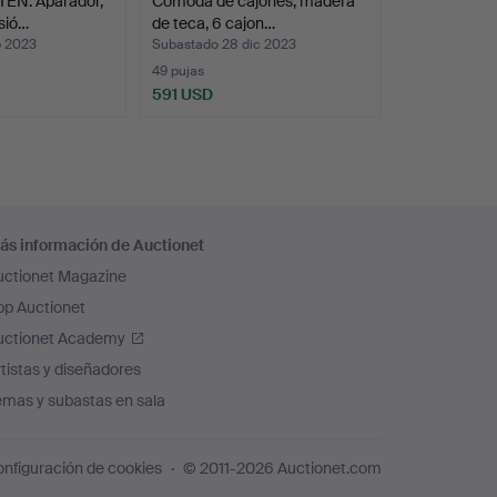
EN. Aparador,
Còmoda de cajones, madera
sió…
de teca, 6 cajon…
p 2023
Subastado 28 dic 2023
49 pujas
591 USD
ás información de Auctionet
uctionet Magazine
pp Auctionet
uctionet Academy
tistas y diseñadores
emas y subastas en sala
nfiguración de cookies
© 2011-2026 Auctionet.com