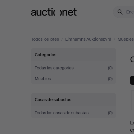
Auctionet.com
Todos los lotes
/
Limhamns Auktionsbyrå
/
Muebles
Cómodas
Categorías
en
Todas las categorías
(0)
Muebles
(0)
Limhamns
Auktionsbyrå
Casas de subastas
Todas las casas de subastas
(0)
S
L
c