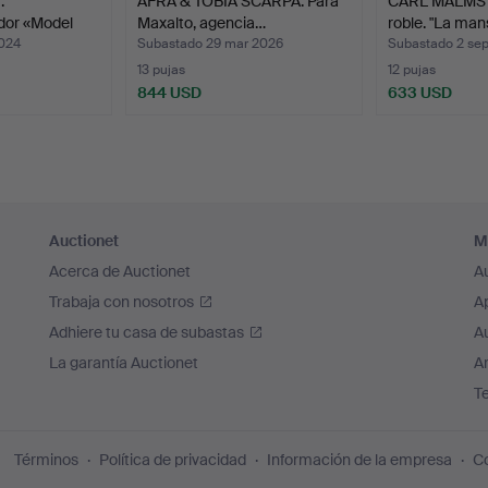
.
AFRA & TOBIA SCARPA. Para
CARL MALMST
dor «Model
Maxalto, agencia…
roble. "La man
2024
Subastado 29 mar 2026
Subastado 2 se
13 pujas
12 pujas
844 USD
633 USD
Auctionet
M
Acerca de Auctionet
A
Trabaja con nosotros
A
Adhiere tu casa de subastas
A
La garantía Auctionet
Ar
T
Términos
Política de privacidad
Información de la empresa
Co