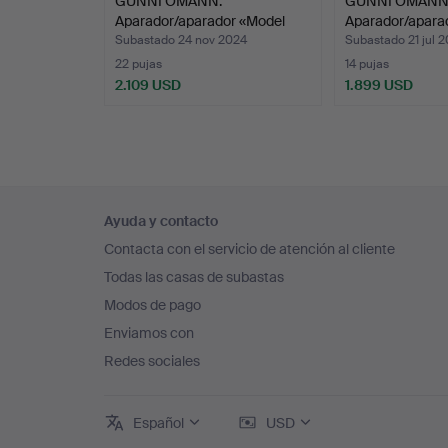
GUNNI OMANN.
GUNNI OMANN
Aparador/aparador «Model
Aparador/apara
#18»…
#18»…
Subastado 24 nov 2024
Subastado 21 jul 
22 pujas
14 pujas
2.109 USD
1.899 USD
Navegación
Ayuda y contacto
en
Contacta con el servicio de atención al cliente
el
Todas las casas de subastas
pie
Modos de pago
de
Enviamos con
página
Redes sociales
Español
USD