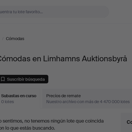
/
Cómodas
Cómodas en Limhamns Auktionsbyrå
Suscribir búsqueda
Subastas en curso
Precios de remate
0 lotes
Nuestro archivo con más de 4 470 000 lotes
ubastas
o sentimos, no tenemos ningún lote que coincida
Co
en
on lo que estás buscando.