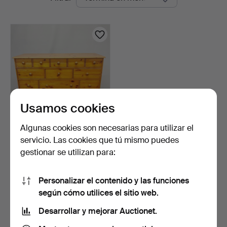
en
curso
Usamos cookies
Algunas cookies son necesarias para utilizar el
CÓMODA.
servicio. Las cookies que tú mismo puedes
gestionar se utilizan para:
13 horas
1 puja
21 USD
Personalizar el contenido y las funciones
según cómo utilices el sitio web.
Suscribir búsqueda
Desarrollar y mejorar Auctionet.
También puedes buscar en
nuestro archivo de