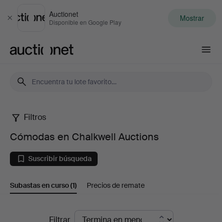
Auctionet
Mostrar
Cerrar
Disponible en Google Play
Auctionet.com
Filtros
Cómodas
Cómodas en Chalkwell Auctions
en
Suscribir búsqueda
Chalkwell
Subastas en curso
(1)
Precios de remate
Auctions
Subastas
Filtrar