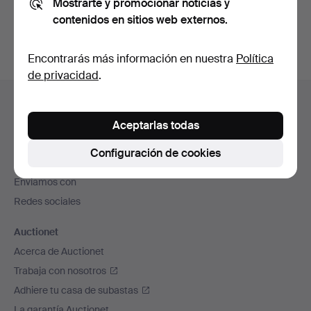
Mostrarte y promocionar noticias y
subastas concluidas
.
contenidos en sitios web externos.
Encontrarás más información en nuestra
Política
de privacidad
.
Navegación
Ayuda y contacto
en
Contacta con el servicio de atención al cliente
Aceptarlas todas
el
Todas las casas de subastas
pie
Configuración de cookies
Modos de pago
de
Enviamos con
página
Redes sociales
Auctionet
Acerca de Auctionet
Trabaja con nosotros
Adhiere tu casa de subastas
La garantía Auctionet