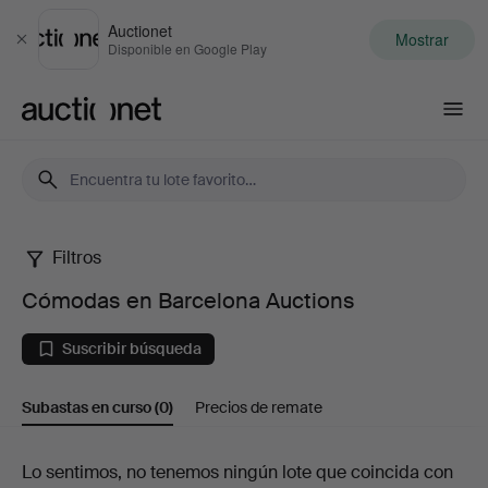
Auctionet
Mostrar
Cerrar
Disponible en Google Play
Auctionet.com
Filtros
Cómodas
Cómodas en Barcelona Auctions
en
Suscribir búsqueda
Barcelona
Subastas en curso
(0)
Precios de remate
Auctions
Subastas
Lo sentimos, no tenemos ningún lote que coincida con