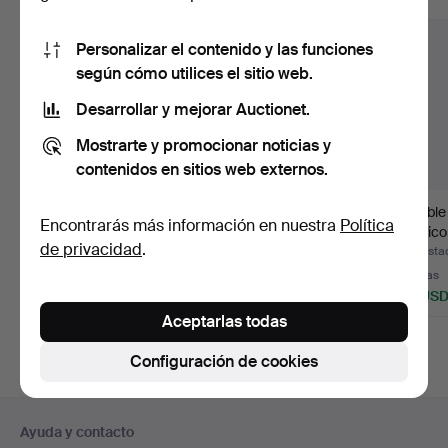
Personalizar el contenido y las funciones
según cómo utilices el sitio web.
Desarrollar y mejorar Auctionet.
Mostrarte y promocionar noticias y
contenidos en sitios web externos.
Par de peanas o
Peana en madera
Mueble 
Encontrarás más información en nuestra
Política
expositores en madera
contrachapada lacada
médico
de privacidad
.
cont…
en ne…
Subastado 31 jul 2026
Subastado 31 jul 2026
Subastad
13 pujas
10 pujas
2 pujas
346 USD
87 USD
93 US
Aceptarlas todas
Configuración de cookies
Navegación
Ayuda y contacto
en