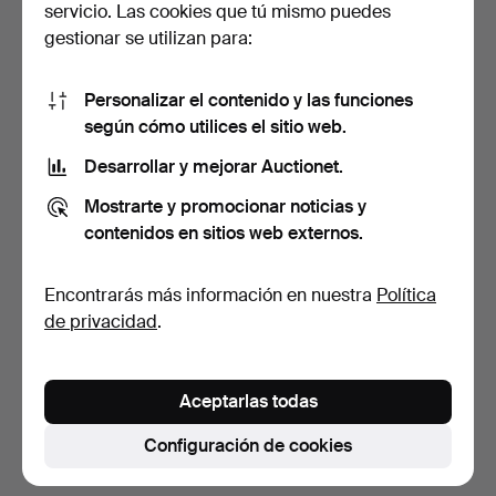
servicio. Las cookies que tú mismo puedes
gestionar se utilizan para:
Personalizar el contenido y las funciones
según cómo utilices el sitio web.
Desarrollar y mejorar Auctionet.
CÓMODA, primera mitad
CARL MALMSTEN.
Mostrarte y promocionar noticias y
del siglo XX, estilo…
"Birgitta", mesitas de noch…
contenidos en sitios web externos.
7 días
7 días
6 pujas
4 pujas
Encontrarás más información en nuestra
Política
58 USD
48 USD
de privacidad
.
Suscribir búsqueda
Aceptarlas todas
También puedes buscar en
nuestro archivo de
subastas concluidas
.
Configuración de cookies