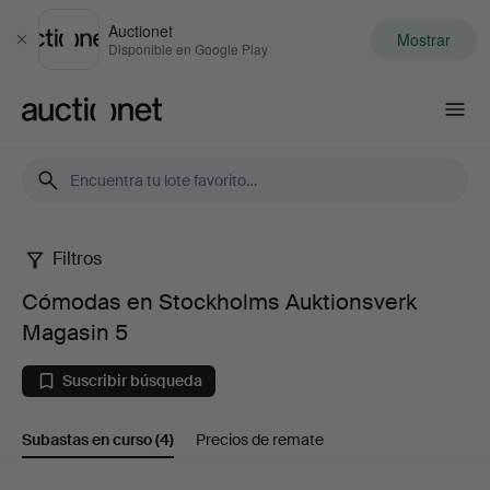
Auctionet
Mostrar
Cerrar
Disponible en Google Play
Auctionet.com
Filtros
Cómodas
Cómodas en Stockholms Auktionsverk
en
Magasin 5
Stockholms
Suscribir búsqueda
Auktionsverk
Subastas en curso
(4)
Precios de remate
Magasin