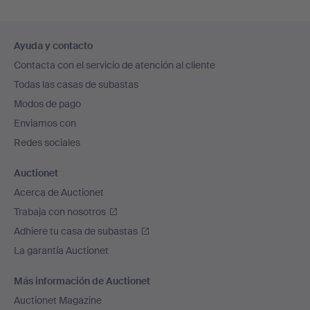
Navegación
Ayuda y contacto
en
Contacta con el servicio de atención al cliente
el
Todas las casas de subastas
pie
Modos de pago
de
Enviamos con
página
Redes sociales
Auctionet
Acerca de Auctionet
Trabaja con nosotros
Adhiere tu casa de subastas
La garantía Auctionet
Más información de Auctionet
Auctionet Magazine