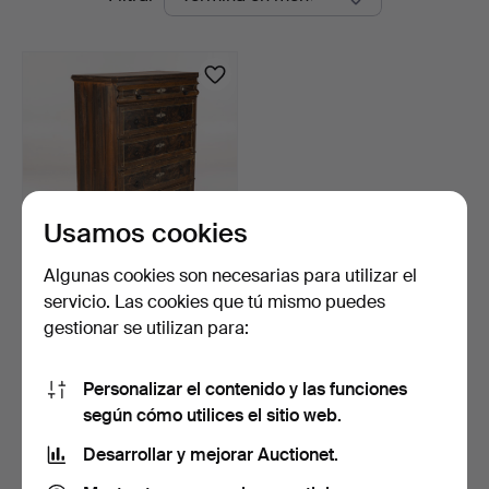
en
curso
Usamos cookies
Algunas cookies son necesarias para utilizar el
CÓMODA, siglo XIX, pino,
servicio. Las cookies que tú mismo puedes
pintada.
gestionar se utilizan para:
10 días
Estimación
106 USD
Personalizar el contenido y las funciones
según cómo utilices el sitio web.
Suscribir búsqueda
Desarrollar y mejorar Auctionet.
También puedes buscar en
nuestro archivo de