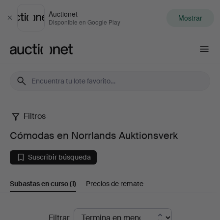
Auctionet
Mostrar
Cerrar
Disponible en Google Play
Auctionet.com
Filtros
Cómodas
Cómodas en Norrlands Auktionsverk
en
Suscribir búsqueda
Norrlands
Subastas en curso
(1)
Precios de remate
Auktionsverk
Subastas
Filtrar