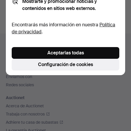
Mostrarte y promocionar noticias y
subastas concluidas
.
contenidos en sitios web externos.
Encontrarás más información en nuestra
Política
de privacidad
.
Navegación
Ayuda y contacto
en
Contacta con el servicio de atención al cliente
Aceptarlas todas
el
Todas las casas de subastas
pie
Configuración de cookies
Modos de pago
de
Enviamos con
página
Redes sociales
Auctionet
Acerca de Auctionet
Trabaja con nosotros
Adhiere tu casa de subastas
La garantía Auctionet