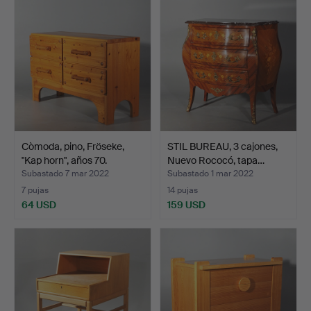
Còmoda, pino, Fröseke,
STIL BUREAU, 3 cajones,
"Kap horn", años 70.
Nuevo Rococó, tapa…
Subastado 7 mar 2022
Subastado 1 mar 2022
7 pujas
14 pujas
64 USD
159 USD