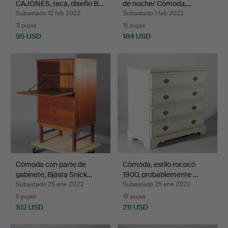
CAJONES, teca, diseño B…
de noche/ Còmoda,…
Subastado 12 feb 2022
Subastado 1 feb 2022
11 pujas
15 pujas
95 USD
184 USD
Còmoda con parte de
Còmoda, estilo rococó
gabinete, Bjästa Snick…
1900, probablemente …
Subastado 25 ene 2022
Subastado 25 ene 2022
5 pujas
18 pujas
102 USD
211 USD