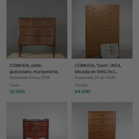
CÓMODA, estilo
CÓMODA, "Gute", IKEA,
gustaviano, marquetería,
década de 1980, incl…
co…
Subastado 4 may 2026
Subastado 26 abr 2026
1 puja
3 pujas
32 USD
64 USD