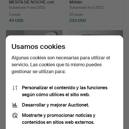
MESITA DE NOCHE, con
Möbler.
tap…
Subastado 11 sep 2022
Subastado 9 jul 2022
3 pujas
25 pujas
43 USD
233 USD
Usamos cookies
Algunas cookies son necesarias para utilizar el
servicio. Las cookies que tú mismo puedes
gestionar se utilizan para:
Personalizar el contenido y las funciones
GABINETE y ESPEJO.
Còmoda, forzada.
según cómo utilices el sitio web.
Subastado 27 jun 2022
Subastado 31 may 2022
Desarrollar y mejorar Auctionet.
17 pujas
10 pujas
Mostrarte y promocionar noticias y
117 USD
74 USD
contenidos en sitios web externos.