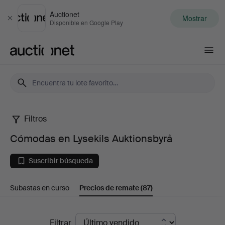
Auctionet
Mostrar
Cerrar
Disponible en Google Play
Auctionet.com
Filtros
Cómodas
Cómodas en Lysekils Auktionsbyrå
en
Suscribir búsqueda
Lysekils
Subastas en curso
Precios de remate
(87)
Auktionsbyrå
Precios
Filtrar