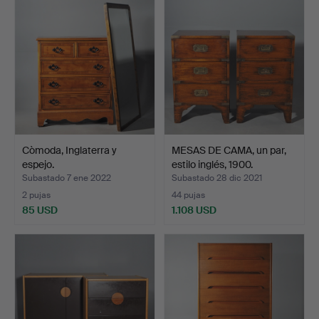
Còmoda, Inglaterra y
MESAS DE CAMA, un par,
espejo.
estilo inglés, 1900.
Subastado 7 ene 2022
Subastado 28 dic 2021
2 pujas
44 pujas
85 USD
1.108 USD