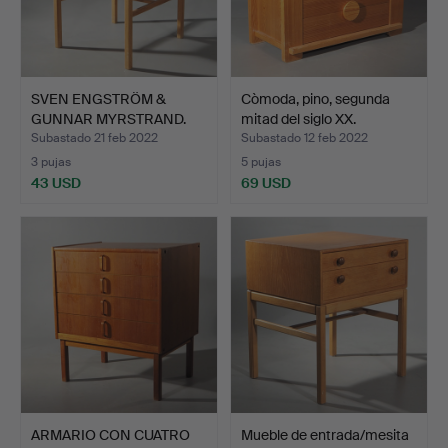
SVEN ENGSTRÖM &
Còmoda, pino, segunda
GUNNAR MYRSTRAND.
mitad del siglo XX.
mesita d…
Subastado 21 feb 2022
Subastado 12 feb 2022
3 pujas
5 pujas
43 USD
69 USD
ARMARIO CON CUATRO
Mueble de entrada/mesita