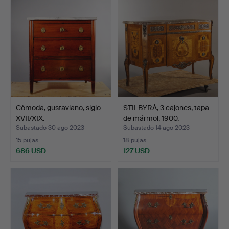
Còmoda, gustaviano, siglo
STILBYRÅ, 3 cajones, tapa
XVII/XIX.
de mármol, 1900.
Subastado 30 ago 2023
Subastado 14 ago 2023
15 pujas
18 pujas
686 USD
127 USD