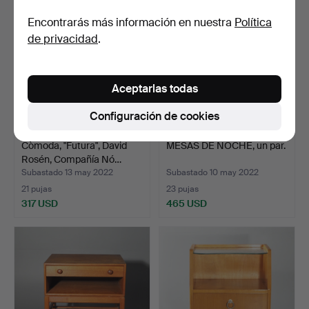
Encontrarás más información en nuestra
Política
de privacidad
.
Aceptarlas todas
Configuración de cookies
Còmoda, "Futura", David
MESAS DE NOCHE, un par.
Rosén, Compañía Nó…
Subastado 13 may 2022
Subastado 10 may 2022
21 pujas
23 pujas
317 USD
465 USD