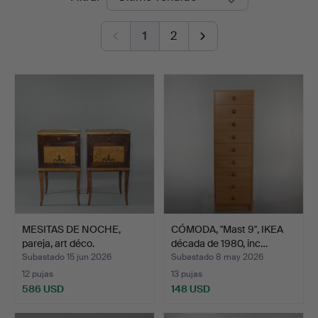
de
1
2
remate
MESITAS DE NOCHE,
CÓMODA, "Mast 9", IKEA
pareja, art déco.
década de 1980, inc…
Subastado 15 jun 2026
Subastado 8 may 2026
12 pujas
13 pujas
586 USD
148 USD