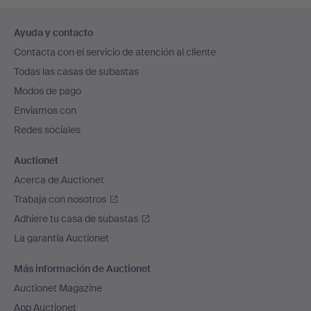
Navegación
Ayuda y contacto
en
Contacta con el servicio de atención al cliente
el
Todas las casas de subastas
pie
Modos de pago
de
Enviamos con
página
Redes sociales
Auctionet
Acerca de Auctionet
Trabaja con nosotros
Adhiere tu casa de subastas
La garantía Auctionet
Más información de Auctionet
Auctionet Magazine
App Auctionet