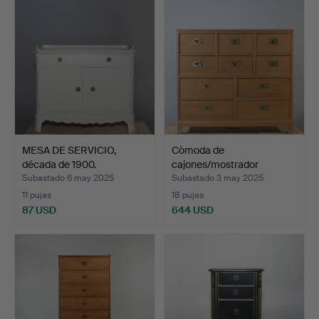
MESA DE SERVICIO,
Còmoda de
década de 1900.
cajones/mostrador
comercial, 10 …
Subastado 6 may 2025
Subastado 3 may 2025
11 pujas
18 pujas
87 USD
644 USD