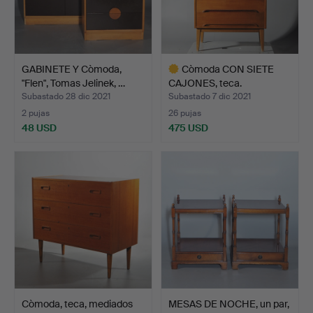
GABINETE Y Còmoda,
Còmoda CON SIETE
"Flen", Tomas Jelinek, …
CAJONES, teca.
Subastado 28 dic 2021
Subastado 7 dic 2021
2 pujas
26 pujas
48 USD
475 USD
Lote
seleccionado
Còmoda, teca, mediados
MESAS DE NOCHE, un par,