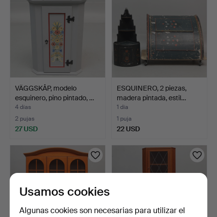
VÄGGSKÅP, modelo
ESQUINERO, 2 piezas,
esquinero, pino pintado, …
madera pintada, estil…
4 días
1 día
2 pujas
1 puja
27 USD
22 USD
Usamos cookies
Algunas cookies son necesarias para utilizar el