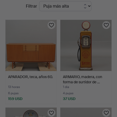
Subastas
Filtrar
Auktioner
en
curso
APARADOR, teca, años 60.
ARMARIO, madera, con
forma de surtidor de …
13 horas
1 día
6 pujas
4 pujas
159 USD
37 USD