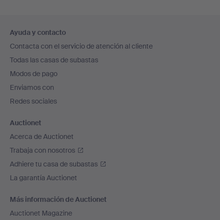
Navegación
Ayuda y contacto
en
Contacta con el servicio de atención al cliente
el
Todas las casas de subastas
pie
Modos de pago
de
Enviamos con
página
Redes sociales
Auctionet
Acerca de Auctionet
Trabaja con nosotros
Adhiere tu casa de subastas
La garantía Auctionet
Más información de Auctionet
Auctionet Magazine