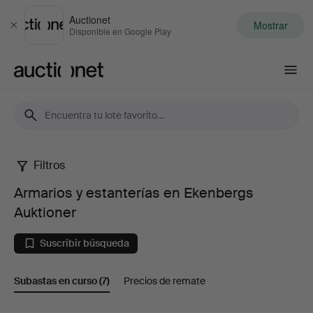
Auctionet
Mostrar
Cerrar
Disponible en Google Play
Auctionet.com
Filtros
Armarios
Armarios y estanterías en Ekenbergs
y
Auktioner
estanterías
Suscribir búsqueda
en
Subastas en curso
(7)
Precios de remate
Ekenbergs