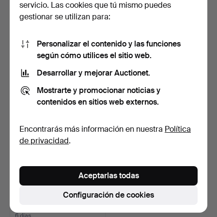
servicio. Las cookies que tú mismo puedes
gestionar se utilizan para:
APARADOR DE COMEDOR
VITRINA ESQUINERA,
Personalizar el contenido y las funciones
con iluminación, mader…
chapa de roble y crista…
1 día
4 días
según cómo utilices el sitio web.
Estimación
Estimación
Desarrollar y mejorar Auctionet.
211 USD
85 USD
Mostrarte y promocionar noticias y
contenidos en sitios web externos.
Encontrarás más información en nuestra
Política
de privacidad
.
Aceptarlas todas
Configuración de cookies
LIBRERÍA con escritorio
abatible, estilo i…
6 días