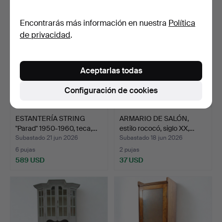
Lote
seleccionado
Encontrarás más información en nuestra
Política
de privacidad
.
Aceptarlas todas
Configuración de cookies
ESTANTERÍA STRING
ARMARIO DE SALÓN,
"Parad" 1950-1960, teca,…
estilo rococó, siglo XX,…
Subastado 21 jun 2026
Subastado 18 jun 2026
6 pujas
2 pujas
589 USD
37 USD