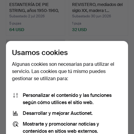
ESTANTERÍA DE PIE
REVISTERO, mediados del
STRING, años 1950-1960,
siglo XX, madera t…
…
Subastado 2 jul 2026
Subastado 30 jun 2026
5 pujas
1 puja
64 USD
32 USD
Usamos cookies
Algunas cookies son necesarias para utilizar el
servicio. Las cookies que tú mismo puedes
gestionar se utilizan para:
Personalizar el contenido y las funciones
según cómo utilices el sitio web.
ARMARIO, década de
ESQUINERO DE SUELO,
1940, Swedish modern, m…
Bröderna Holm i Ransta…
Desarrollar y mejorar Auctionet.
Subastado 30 jun 2026
Subastado 23 jun 2026
Mostrarte y promocionar noticias y
5 pujas
1 puja
64 USD
32 USD
contenidos en sitios web externos.