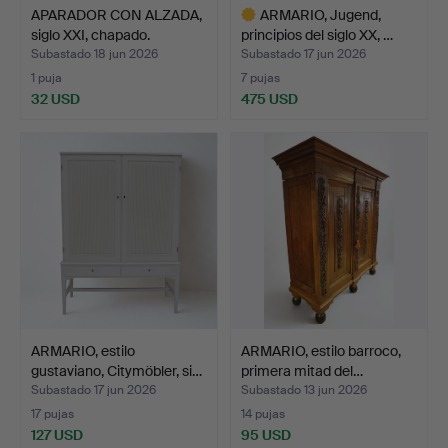
APARADOR CON ALZADA,
ARMARIO, Jugend,
siglo XXI, chapado.
principios del siglo XX, …
Subastado 18 jun 2026
Subastado 17 jun 2026
1 puja
7 pujas
32 USD
475 USD
Lote
seleccionado
ARMARIO, estilo
ARMARIO, estilo barroco,
gustaviano, Citymöbler, si…
primera mitad del…
Subastado 17 jun 2026
Subastado 13 jun 2026
17 pujas
14 pujas
127 USD
95 USD