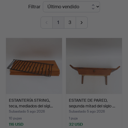
Precios
Filtrar
Auktionsbyrå
de
1
3
remate
ESTANTERÍA STRING,
ESTANTE DE PARED,
teca, mediados del sigl…
segunda mitad del siglo …
Subastado 5 ago 2026
Subastado 5 ago 2026
10 pujas
1 puja
116 USD
32 USD