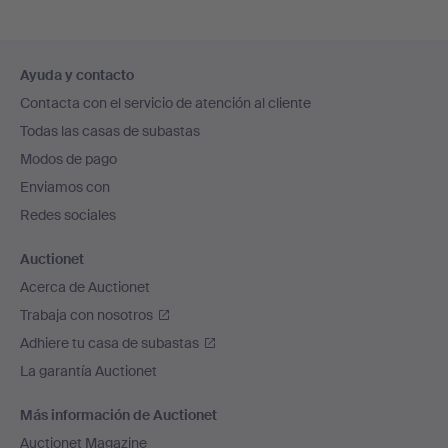
Navegación
Ayuda y contacto
en
Contacta con el servicio de atención al cliente
el
Todas las casas de subastas
pie
Modos de pago
de
Enviamos con
página
Redes sociales
Auctionet
Acerca de Auctionet
Trabaja con nosotros
Adhiere tu casa de subastas
La garantía Auctionet
Más información de Auctionet
Auctionet Magazine