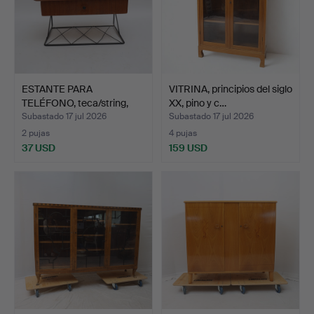
ESTANTE PARA
VITRINA, principios del siglo
TELÉFONO, teca/string,
XX, pino y c…
mediad…
Subastado 17 jul 2026
Subastado 17 jul 2026
2 pujas
4 pujas
37 USD
159 USD