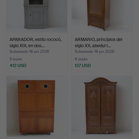
APARADOR, estilo rococó,
ARMARIO, principios del
siglo XIX, en dos…
siglo XX, abedul t…
Subastado 18 jun 2026
Subastado 18 jun 2026
9 pujas
8 pujas
412 USD
127 USD