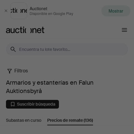
Auctionet
Mostrar
Cerrar
Disponible en Google Play
Auctionet.com
Filtros
Armarios
Armarios y estanterías en Falun
y
Auktionsbyrå
estanterías
Suscribir búsqueda
en
Subastas en curso
Precios de remate
(136)
Falun