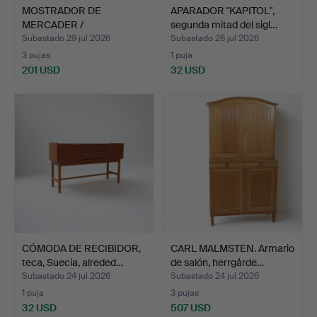
MOSTRADOR DE
APARADOR "KAPITOL",
MERCADER /
segunda mitad del sigl…
MOSTRADOR DE TIEND…
Subastado 29 jul 2026
Subastado 26 jul 2026
3 pujas
1 puja
201 USD
32 USD
CÓMODA DE RECIBIDOR,
CARL MALMSTEN. Armario
teca, Suecia, alreded…
de salón, herrgårde…
Subastado 24 jul 2026
Subastado 24 jul 2026
1 puja
3 pujas
32 USD
507 USD