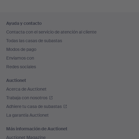
Navegación
Ayuda y contacto
en
Contacta con el servicio de atención al cliente
el
Todas las casas de subastas
pie
Modos de pago
de
Enviamos con
página
Redes sociales
Auctionet
Acerca de Auctionet
Trabaja con nosotros
Adhiere tu casa de subastas
La garantía Auctionet
Más información de Auctionet
Auctionet Magazine