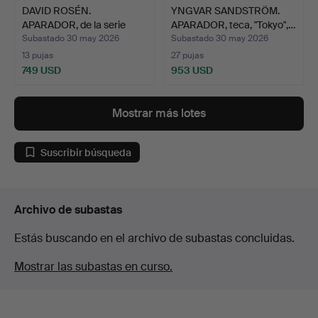
DAVID ROSÉN.
YNGVAR SANDSTRÖM.
APARADOR, de la serie
APARADOR, teca, "Tokyo",…
"Napoli…
Subastado 30 may 2026
Subastado 30 may 2026
13 pujas
27 pujas
749 USD
953 USD
Mostrar más lotes
Suscribir búsqueda
Archivo de subastas
Estás buscando en el archivo de subastas concluidas.
Mostrar las subastas en curso.