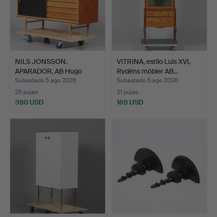
NILS JONSSON.
VITRINA, estilo Luis XVI,
APARADOR, AB Hugo
Rydéns möbler AB…
Troeds Ind…
Subastado 5 ago 2026
Subastado 5 ago 2026
25 pujas
21 pujas
380 USD
169 USD