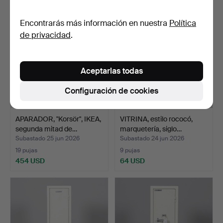
Lote
seleccionado
Encontrarás más información en nuestra
Política
de privacidad
.
Aceptarlas todas
Configuración de cookies
APARADOR, "Korsör", IKEA,
VITRINA, estilo rococó,
segunda mitad de…
marquetería, siglo…
Subastado 25 jun 2026
Subastado 24 jun 2026
19 pujas
9 pujas
454 USD
64 USD