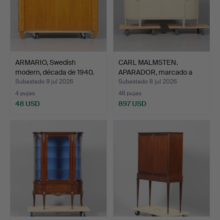
ARMARIO, Swedish
CARL MALMSTEN.
modern, década de 1940.
APARADOR, marcado a
fuego C…
Subastado 9 jul 2026
Subastado 8 jul 2026
4 pujas
46 pujas
48 USD
897 USD