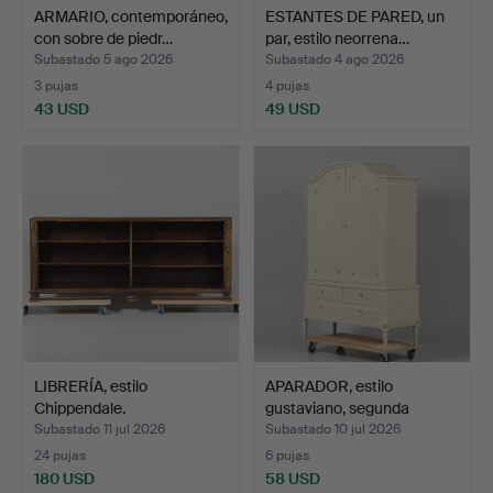
ARMARIO, contemporáneo,
ESTANTES DE PARED, un
con sobre de piedr…
par, estilo neorrena…
Subastado 5 ago 2026
Subastado 4 ago 2026
3 pujas
4 pujas
43 USD
49 USD
LIBRERÍA, estilo
APARADOR, estilo
Chippendale.
gustaviano, segunda
mitad…
Subastado 11 jul 2026
Subastado 10 jul 2026
24 pujas
6 pujas
180 USD
58 USD