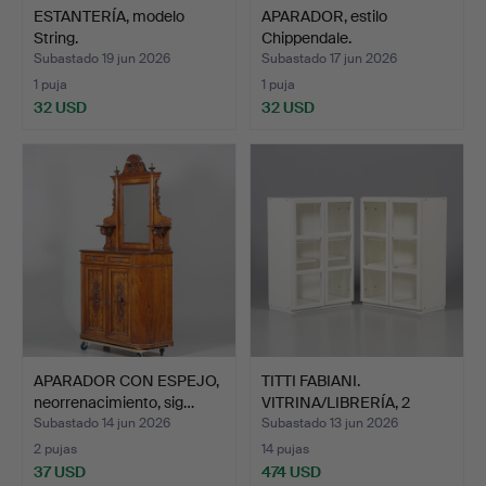
ESTANTERÍA, modelo
APARADOR, estilo
String.
Chippendale.
Subastado 19 jun 2026
Subastado 17 jun 2026
1 puja
1 puja
32 USD
32 USD
APARADOR CON ESPEJO,
TITTI FABIANI.
neorrenacimiento, sig…
VITRINA/LIBRERÍA, 2
seccion…
Subastado 14 jun 2026
Subastado 13 jun 2026
2 pujas
14 pujas
37 USD
474 USD