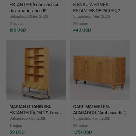
ESTANTERÍA con sección
HANS J WEGNER.
de armario, años 19…
ESTANTES DE PARED, 2
unidad…
Subastado 10 jun 2026
Subastado 7 jun 2026
17 pujas
20 pujas
166 USD
443 USD
MARIAN GRABINSKI.
CARL MALMSTEN.
ESTANTERÍA, "MTP", Ikea,…
APARADOR, "Ambassadör",
Åfo…
Subastado 7 jun 2026
Subastado 4 jun 2026
8 pujas
40 pujas
59 USD
1.751 USD