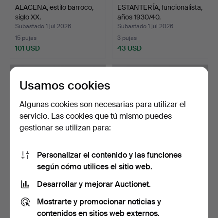
ALACENA, estilo barroco,
ESTANTERÍA, funcionalista,
siglo XX.
años 1930/40.
Subastado 1 jul 2026
Subastado 1 jul 2026
15 pujas
3 pujas
101 USD
43 USD
Usamos cookies
Algunas cookies son necesarias para utilizar el
servicio. Las cookies que tú mismo puedes
gestionar se utilizan para:
Personalizar el contenido y las funciones
según cómo utilices el sitio web.
CARL MALMSTEN.
APARADOR, pino, siglos
APARADOR, "Herrgården",
XIX/XX.
Desarrollar y mejorar Auctionet.
Bod…
Subastado 1 jul 2026
Subastado 25 jun 2026
Mostrarte y promocionar noticias y
11 pujas
14 pujas
443 USD
95 USD
contenidos en sitios web externos.