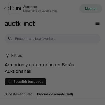
Auctionet
Mostrar
Cerrar
Disponible en Google Play
Auctionet.com
Filtros
Armarios
Armarios y estanterías en Borås
y
Auktionshall
estanterías
Suscribir búsqueda
en
Subastas en curso
Precios de remate
(148)
Borås