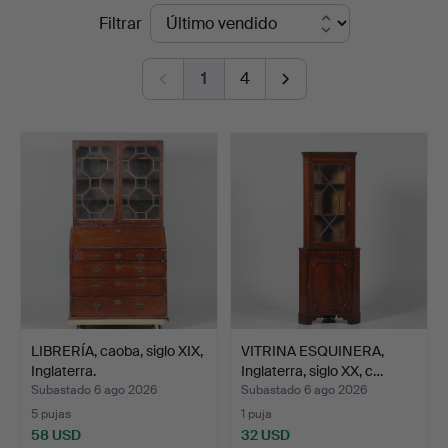
Precios
Filtrar
Auktionshall
de
1
4
remate
LIBRERÍA, caoba, siglo XIX,
VITRINA ESQUINERA,
Inglaterra.
Inglaterra, siglo XX, c…
Subastado 6 ago 2026
Subastado 6 ago 2026
5 pujas
1 puja
58 USD
32 USD