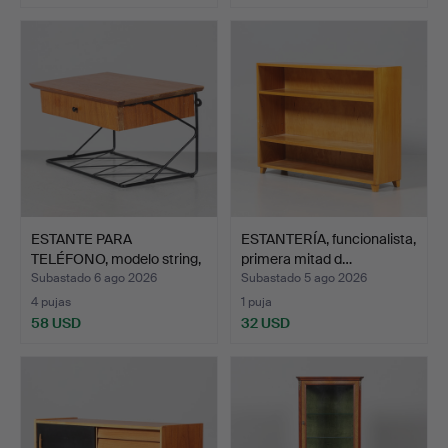
ESTANTE PARA
ESTANTERÍA, funcionalista,
TELÉFONO, modelo string,
primera mitad d…
teca…
Subastado 6 ago 2026
Subastado 5 ago 2026
4 pujas
1 puja
58 USD
32 USD