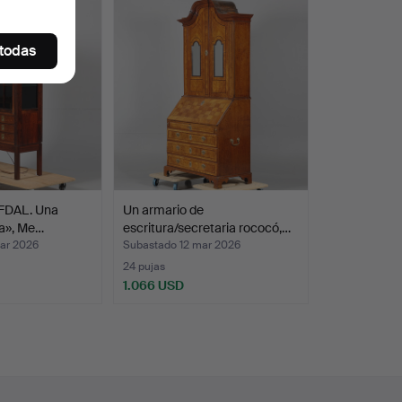
 todas
DAL. Una
Un armario de
ia», Me…
escritura/secretaria rococó,…
ar 2026
Subastado 12 mar 2026
24 pujas
1.066 USD