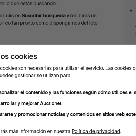
en
on lo que estás buscando.
urso
az clic en
Suscribir búsqueda
y recibirás un
orreo tan pronto como dispongamos del lote.
os cookies
cookies son necesarias para utilizar el servicio. Las cookies q
edes gestionar se utilizan para:
. Disponemos de un servicio de envío con tarifas planas para 
sonalizar el contenido y las funciones según cómo utilices el s
arrollar y mejorar Auctionet.
trarte y promocionar noticias y contenidos en sitios web exte
 nuestro archivo que coinciden con tu b
rás más información en nuestra
Política de privacidad
.