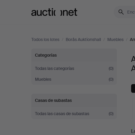
Auctionet.com
Todos los lotes
/
Borås Auktionshall
/
Muebles
/
Ar
Armarios
Categorías
A
A
y
Todas las categorías
(0)
Muebles
(0)
estanterías
en
Casas de subastas
Borås
Todas las casas de subastas
(0)
Auktionshall
S
L