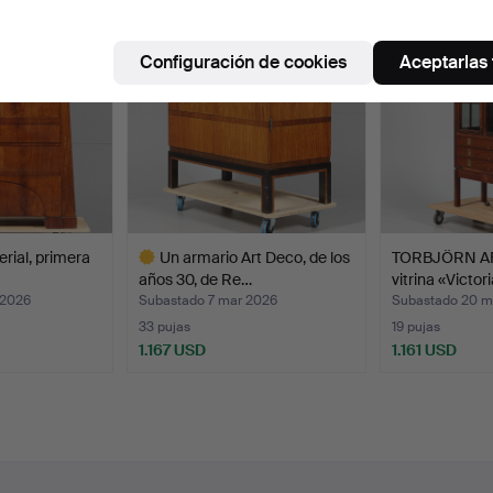
Configuración de cookies
Aceptarlas
erial, primera
Un armario Art Deco, de los
TORBJÖRN AF
años 30, de Re…
vitrina «Victor
 2026
Subastado 7 mar 2026
Subastado 20 m
33 pujas
19 pujas
1.167 USD
1.161 USD
Lote
seleccionado