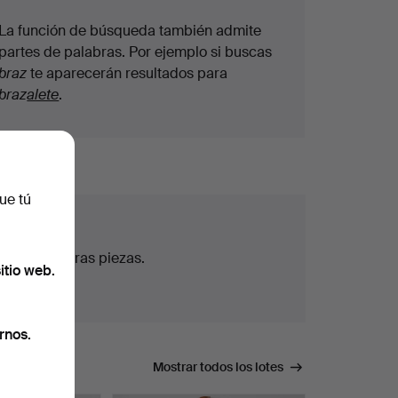
La función de búsqueda también admite
partes de palabras. Por ejemplo si buscas
braz
te aparecerán resultados para
braz
alete
.
ue tú
todas nuestras piezas.
itio web.
rnos.
úsqueda.
Mostrar todos los lotes