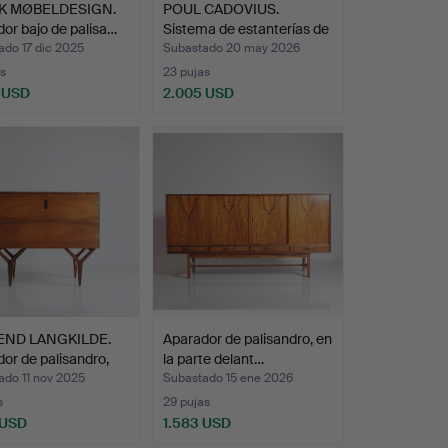
K MØBELDESIGN.
POUL CADOVIUS.
or bajo de palisa…
Sistema de estanterías de
p…
ado 17 dic 2025
Subastado 20 may 2026
s
23 pujas
 USD
2.005 USD
END LANGKILDE.
Aparador de palisandro, en
or de palisandro,
la parte delant…
ado 11 nov 2025
Subastado 15 ene 2026
s
29 pujas
 USD
1.583 USD