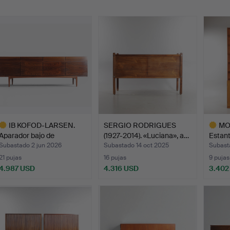
emate
IB KOFOD-LARSEN.
SERGIO RODRIGUES
MO
Aparador bajo de
(1927-2014). «Luciana», a…
Estant
palisand…
caoba
Subastado 2 jun 2026
Subastado 14 oct 2025
Subast
21 pujas
16 pujas
9 pujas
4.987 USD
4.316 USD
3.402
ote
Lote
eleccionado
selecci