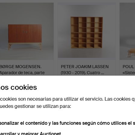
Lote
selecci
BØRGE MOGENSEN.
PETER JOAKIM LASSEN
POUL
Aparador de teca, parte
(1930 - 2019). Cuatro …
«Sist
de…
suspe
Subastado 26 dic 2025
Subastado 21 ago 2025
Subasta
os cookies
12 pujas
54 pujas
34 puja
1.511 USD
1.323 USD
1.311 
cookies son necesarias para utilizar el servicio. Las cookies q
edes gestionar se utilizan para:
sonalizar el contenido y las funciones según cómo utilices el s
arrollar y mejorar Auctionet.