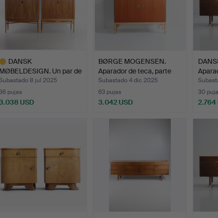
DANSK
BØRGE MOGENSEN.
DANS
MØBELDESIGN. Un par de
Aparador de teca, parte
Aparad
archivadores …
de…
Subastado 8 jul 2025
Subastado 4 dic 2025
Subast
36 pujas
63 pujas
30 puj
3.038 USD
3.042 USD
2.764
ote
eleccionado