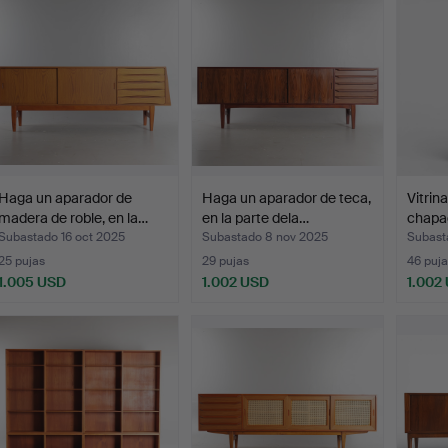
seleccionado
Haga un aparador de
Haga un aparador de teca,
Vitrina
madera de roble, en la…
en la parte dela…
chapad
Subastado 16 oct 2025
Subastado 8 nov 2025
Subast
25 pujas
29 pujas
46 puja
1.005 USD
1.002 USD
1.002