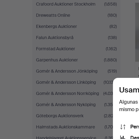
Crafoord Auktioner Stockholm
(1.658)
Dreweatts Online
(180)
Ekenbergs Auktioner
(82)
Falun Auktionsbyrå
(138)
Formstad Auktioner
(1.162)
Garpenhus Auktioner
(1.880)
Gomér & Andersson Jönköping
(519)
Gomér & Andersson Linköping
(10.132)
Usam
Gomér & Andersson Norrköping
(4.038)
Algunas 
Gomér & Andersson Nyköping
(1.356)
mismo pu
Göteborgs Auktionsverk
(2.827)
Per
Halmstads Auktionskammare
(1.708)
Des
Handelslagret Auktionsservice
(1.397)