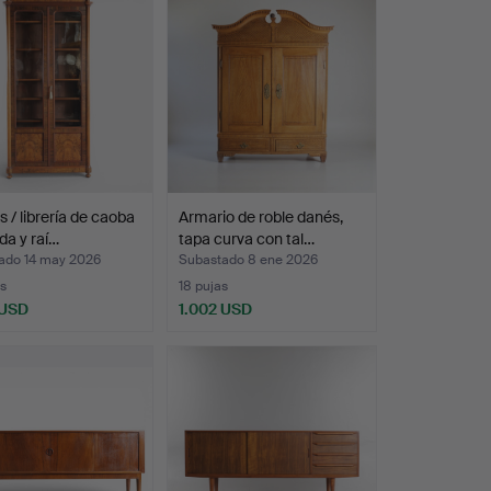
s / librería de caoba
Armario de roble danés,
a y raí…
tapa curva con tal…
ado 14 may 2026
Subastado 8 ene 2026
s
18 pujas
 USD
1.002 USD