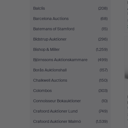
Balclis
(208)
Barcelona Auctions
(68)
Batemans of Stamford
(15)
Bidstrup Auktioner
(296)
Bishop & Miller
(1.259)
Björnssons Auktionskammare
(499)
Borås Auktionshall
(157)
Chalkwell Auctions
(150)
Colombos
(303)
Connoisseur Bokauktioner
(10)
Crafoord Auktioner Lund
(749)
Crafoord Auktioner Malmö
(1.539)