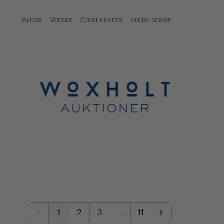
Ayuda
Vender
Crear cuenta
Iniciar sesión
1
2
3
…
11