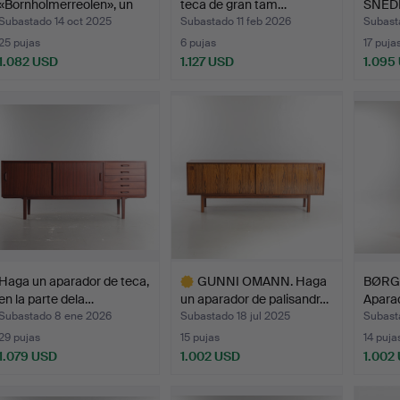
«Bornholmerreolen», un
teca de gran tam…
SNED
par…
Apara
Subastado 14 oct 2025
Subastado 11 feb 2026
Subast
25 pujas
6 pujas
17 puja
1.082 USD
1.127 USD
1.095
Haga un aparador de teca,
GUNNI OMANN. Haga
BØRG
en la parte dela…
un aparador de palisandr…
Aparad
Subastado 8 ene 2026
Subastado 18 jul 2025
Subast
29 pujas
15 pujas
14 puja
1.079 USD
1.002 USD
1.002
Lote