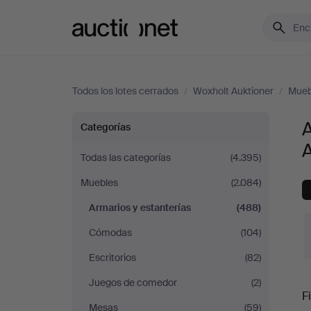
Auctionet.com
Todos los lotes cerrados
/
Woxholt Auktioner
/
Mueb
Armarios
A
Categorías
A
y
Todas las categorías
(4.395)
Muebles
(2.084)
estanterías
Armarios y estanterías
(488)
en
Cómodas
(104)
Woxholt
Escritorios
(82)
P
Juegos de comedor
(2)
Auktioner
Fi
Mesas
(59)