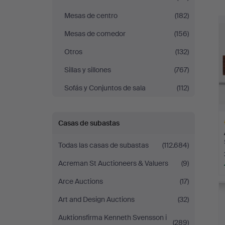
r
Mesas de centro
(182)
Mesas de comedor
(156)
Otros
(132)
Sillas y sillones
(767)
Sofás y Conjuntos de sala
(112)
Casas de subastas
Todas las casas de subastas
(112.684)
Acreman St Auctioneers & Valuers
(9)
L
Arce Auctions
(17)
s
Art and Design Auctions
(32)
Auktionsfirma Kenneth Svensson i
(289)