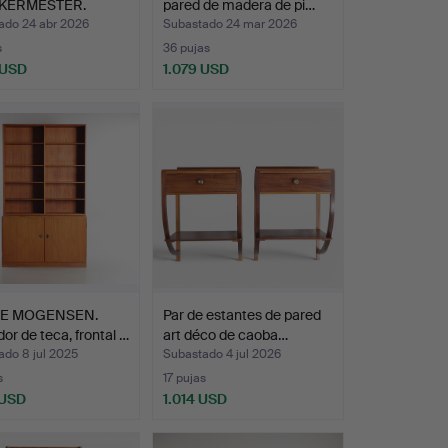
KERMESTER.
pared de madera de pi…
dor bajo de noga…
ado 24 abr 2026
Subastado 24 mar 2026
s
36 pujas
 USD
1.079 USD
E MOGENSEN.
Par de estantes de pared
or de teca, frontal …
art déco de caoba…
ado 8 jul 2025
Subastado 4 jul 2026
s
17 pujas
 USD
1.014 USD