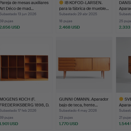
Pareja de mesas auxiliares
IB KOFOD-LARSEN.
DANS
Art Déco de mad…
para la fábrica de mueble…
Aparad
Subastado 13 jun 2026
Subastado 29 abr 2025
Subast
59 pujas
18 pujas
25 puja
2.656 USD
2.468 USD
2.333
Lote
seleccionado
MOGENS KOCH (F.
GUNNI OMANN. Aparador
SV
FREDERIKSBERG 1898, D.
bajo de teca, frente…
Aparad
KØB…
c…
Subastado 17 feb 2026
Subastado 4 may 2026
Subast
39 pujas
23 pujas
21 puja
1.901 USD
1.770 USD
1.544