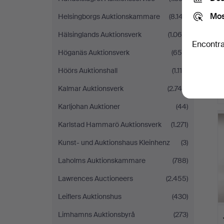
Mos
Helsingborgs Auktionskammare
(8.147)
Hälsinglands Auktionsverk
(1.065)
Encontra
Höganäs Auktionsverk
(654)
Höörs Auktionshall
(1.116)
Kalmar Auktionsverk
(2.745)
Karljohan Auktioner
(44)
Karlstad Hammarö Auktionsverk
(1.271)
Kunst- und Auktionshaus Kleinhenz
(3)
Laholms Auktionskammare
(788)
Lawrences Auctioneers
(2.455)
Leiflers Auktionshus
(430)
Limhamns Auktionsbyrå
(273)