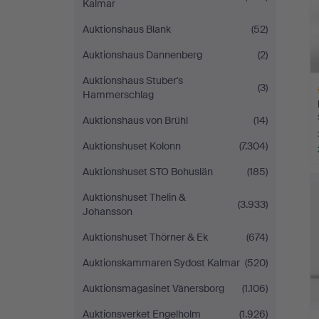
Kalmar
Auktionshaus Blank
(52)
Auktionshaus Dannenberg
(2)
Auktionshaus Stuber's
(3)
Hammerschlag
Auktionshaus von Brühl
(14)
Auktionshuset Kolonn
(7.304)
L
Auktionshuset STO Bohuslän
(185)
s
Auktionshuset Thelin &
(3.933)
Johansson
Auktionshuset Thörner & Ek
(674)
Auktionskammaren Sydost Kalmar
(520)
Auktionsmagasinet Vänersborg
(1.106)
Auktionsverket Engelholm
(1.926)