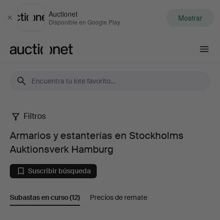
Auctionet
Mostrar
Cerrar
Disponible en Google Play
Auctionet.com
Filtros
Armarios
Armarios y estanterías en Stockholms
y
Auktionsverk Hamburg
estanterías
Suscribir búsqueda
en
Subastas en curso
(12)
Precios de remate
Stockholms