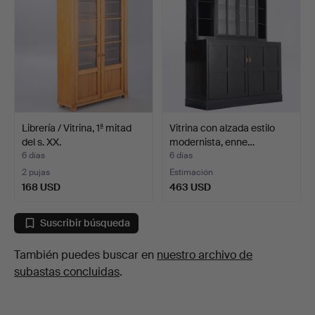
Librería / Vitrina, 1ª mitad
Vitrina con alzada estilo
del s. XX.
modernista, enne…
6 días
6 días
2 pujas
Estimación
168 USD
463 USD
Suscribir búsqueda
También puedes buscar en
nuestro archivo de
subastas concluidas
.