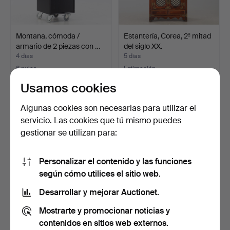
Montana, cómoda /
Estantería, Corea, 2ª mitad
armario de 2 piezas con …
del siglo XX.
4 días
5 días
6 pujas
Estimación
58 USD
116 USD
Usamos cookies
Algunas cookies son necesarias para utilizar el
servicio. Las cookies que tú mismo puedes
gestionar se utilizan para:
Personalizar el contenido y las funciones
según cómo utilices el sitio web.
Desarrollar y mejorar Auctionet.
Estantería de pared de
Estantería, Corea, 2ª mitad
Mostrarte y promocionar noticias y
teca, Dyrlund, Dina…
del siglo XX.
contenidos en sitios web externos.
5 días
5 días