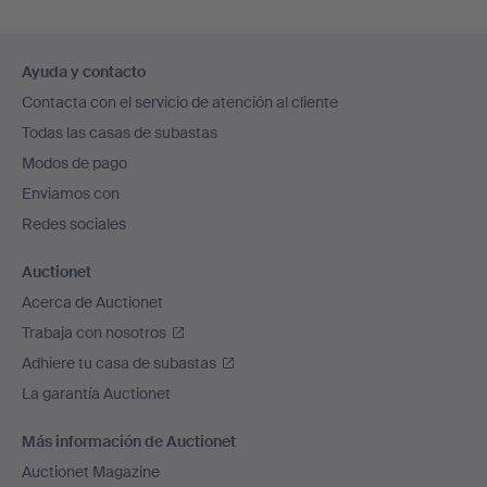
Navegación
Ayuda y contacto
en
Contacta con el servicio de atención al cliente
el
Todas las casas de subastas
pie
Modos de pago
de
Enviamos con
página
Redes sociales
Auctionet
Acerca de Auctionet
Trabaja con nosotros
Adhiere tu casa de subastas
La garantía Auctionet
Más información de Auctionet
Auctionet Magazine