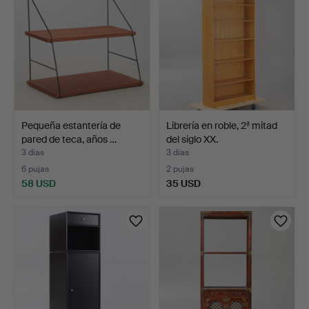
Pequeña estantería de
Librería en roble, 2ª mitad
pared de teca, años …
del siglo XX.
3 días
3 días
6 pujas
2 pujas
58 USD
35 USD