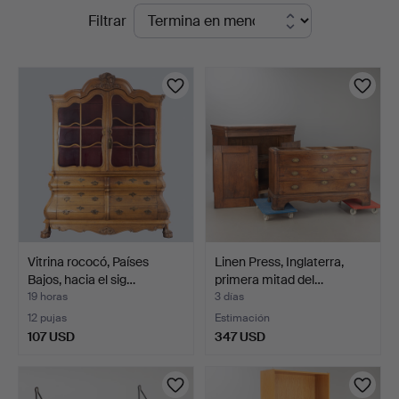
Subastas
Filtrar
Auktionsverk
en
Hamburg
curso
Vitrina rococó, Países
Linen Press, Inglaterra,
Bajos, hacia el sig…
primera mitad del…
19 horas
3 días
12 pujas
Estimación
107 USD
347 USD