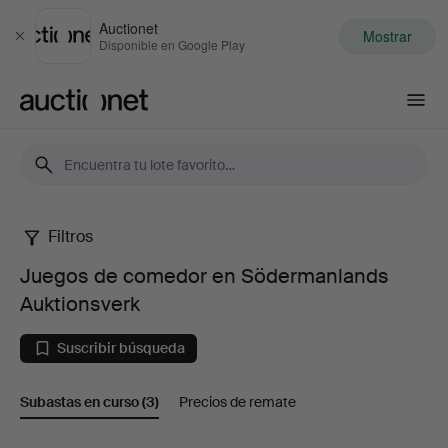
Auctionet
Mostrar
Cerrar
Disponible en Google Play
Auctionet.com
Filtros
Juegos
Juegos de comedor en Södermanlands
de
Auktionsverk
comedor
Suscribir búsqueda
en
Subastas en curso
(3)
Precios de remate
Södermanlands