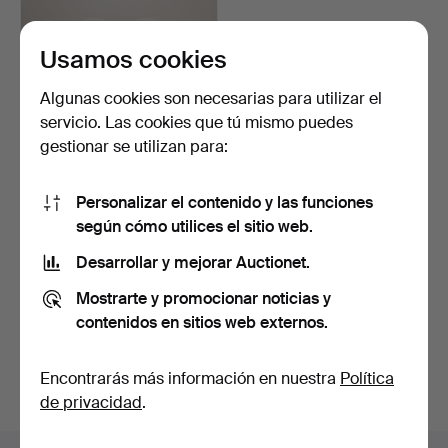
Usamos cookies
Algunas cookies son necesarias para utilizar el
servicio. Las cookies que tú mismo puedes
gestionar se utilizan para:
CONJUNTO DE
Personalizar el contenido y las funciones
COMEDOR, 5 piezas,
contemporán…
5 días
según cómo utilices el sitio web.
Estimación
Desarrollar y mejorar Auctionet.
85 USD
Mostrarte y promocionar noticias y
Suscribir búsqueda
contenidos en sitios web externos.
También puedes buscar en
nuestro archivo de
Encontrarás más información en nuestra
Política
subastas concluidas
.
de privacidad
.