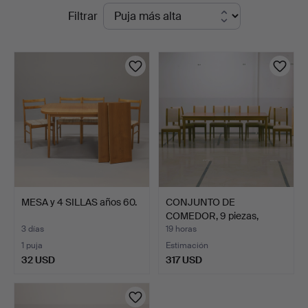
Subastas
Filtrar
Auktionsverk
en
curso
MESA y 4 SILLAS años 60.
CONJUNTO DE
COMEDOR, 9 piezas,
contemporán…
3 días
19 horas
1 puja
Estimación
32 USD
317 USD