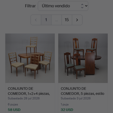
Precios
Filtrar
&
de
Andersson
1
…
15
remate
Norrköping
CONJUNTO DE
CONJUNTO DE
COMEDOR, 1+2+4 piezas,
COMEDOR, 5 piezas, estilo
caoba y…
mode…
Subastado 28 jul 2026
Subastado 3 jul 2026
6 pujas
1 puja
58 USD
32 USD