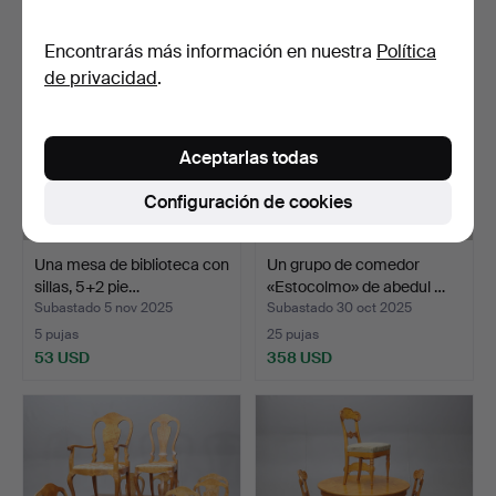
Encontrarás más información en nuestra
Política
de privacidad
.
Aceptarlas todas
Configuración de cookies
Una mesa de biblioteca con
Un grupo de comedor
sillas, 5+2 pie…
«Estocolmo» de abedul …
Subastado 5 nov 2025
Subastado 30 oct 2025
5 pujas
25 pujas
53 USD
358 USD