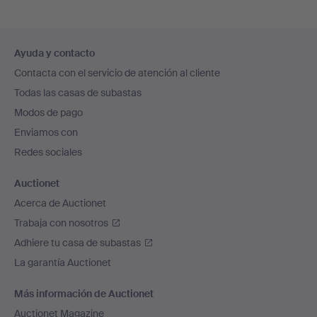
Navegación
Ayuda y contacto
en
Contacta con el servicio de atención al cliente
el
Todas las casas de subastas
pie
Modos de pago
de
Enviamos con
página
Redes sociales
Auctionet
Acerca de Auctionet
Trabaja con nosotros
Adhiere tu casa de subastas
La garantía Auctionet
Más información de Auctionet
Auctionet Magazine