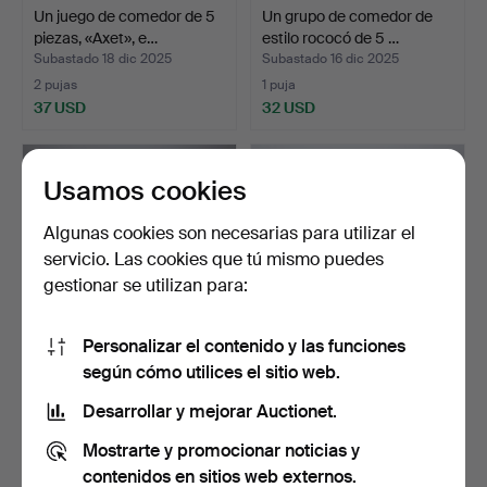
Un juego de comedor de 5
Un grupo de comedor de
piezas, «Axet», e…
estilo rococó de 5 …
Subastado 18 dic 2025
Subastado 16 dic 2025
2 pujas
1 puja
37 USD
32 USD
Usamos cookies
Algunas cookies son necesarias para utilizar el
servicio. Las cookies que tú mismo puedes
gestionar se utilizan para:
Personalizar el contenido y las funciones
según cómo utilices el sitio web.
Un juego de comedor de 7
Un grupo de comedor de
piezas, «Axet», e…
estilo gustaviano d…
Desarrollar y mejorar Auctionet.
Subastado 2 dic 2025
Subastado 11 nov 2025
Mostrarte y promocionar noticias y
8 pujas
16 pujas
59 USD
258 USD
contenidos en sitios web externos.