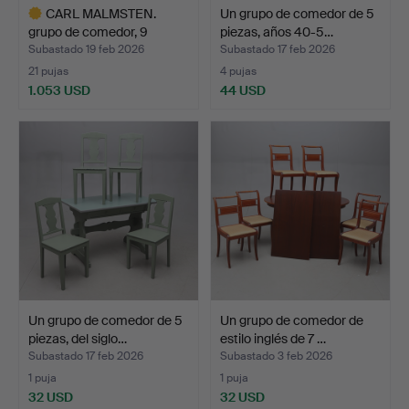
CARL MALMSTEN.
Un grupo de comedor de 5
grupo de comedor, 9
piezas, años 40-5…
piezas,…
Subastado 19 feb 2026
Subastado 17 feb 2026
21 pujas
4 pujas
1.053 USD
44 USD
Lote
seleccionado
Un grupo de comedor de 5
Un grupo de comedor de
piezas, del siglo…
estilo inglés de 7 …
Subastado 17 feb 2026
Subastado 3 feb 2026
1 puja
1 puja
32 USD
32 USD