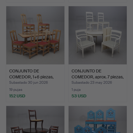
CONJUNTO DE
CONJUNTO DE
COMEDOR, 1+6 piezas,
COMEDOR, aprox. 7 piezas,
pino, pos…
made…
Subastado 30 jun 2026
Subastado 23 may 2026
19 pujas
1 puja
152 USD
53 USD