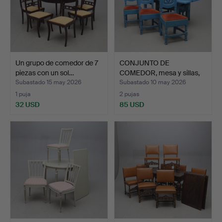
Un grupo de comedor de 7
CONJUNTO DE
piezas con un sol…
COMEDOR, mesa y sillas,
1+8 pi…
Subastado 15 may 2026
Subastado 10 may 2026
1 puja
2 pujas
32 USD
85 USD