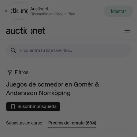
Auctionet
Mostrar
Cerrar
Disponible en Google Play
Auctionet.com
Filtros
Juegos
Juegos de comedor en Gomér &
de
Andersson Norrköping
comedor
Suscribir búsqueda
en
Subastas en curso
Precios de remate
(694)
Gomér