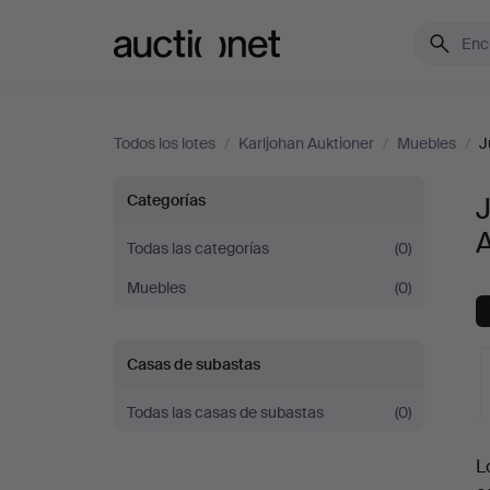
Auctionet.com
Todos los lotes
/
Karljohan Auktioner
/
Muebles
/
J
Juegos
Categorías
A
de
Todas las categorías
(0)
Muebles
(0)
comedor
en
Casas de subastas
Karljohan
Todas las casas de subastas
(0)
S
Auktioner
L