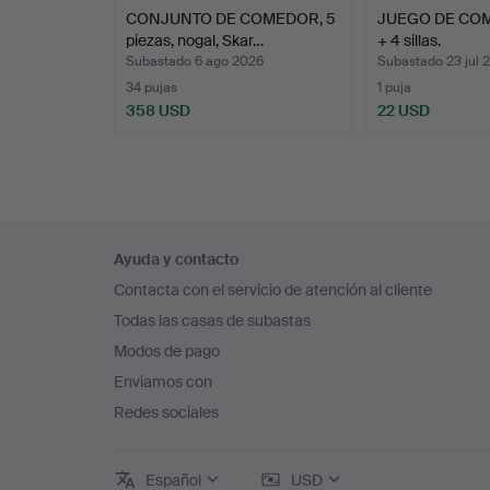
CONJUNTO DE COMEDOR, 5
JUEGO DE COM
piezas, nogal, Skar…
+ 4 sillas.
Subastado 6 ago 2026
Subastado 23 jul 
34 pujas
1 puja
358 USD
22 USD
Navegación
Ayuda y contacto
en
Contacta con el servicio de atención al cliente
el
Todas las casas de subastas
pie
Modos de pago
de
Enviamos con
página
Redes sociales
Español
USD