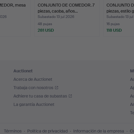
EDOR, mesa
CONJUNTO DE COMEDOR. 7
CONJUNTO D
piezas, caoba, años…
piezas, estilo 
2026
Subastado 13 jul 2026
Subastado 13 ju
48 pujas
16 pujas
281 USD
118 USD
Auctionet
M
Acerca de Auctionet
A
Trabaja con nosotros
A
Adhiere tu casa de subastas
A
La garantía Auctionet
Ar
T
Términos
Política de privacidad
Información de la empresa
Co