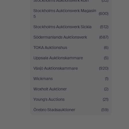
Stockholms Auktionsverk Köln
(52)
Stockholms Auktionsverk Magasin
(600)
5
Stockholms Auktionsverk Sickla
(512)
Södermanlands Auktionsverk
(687)
TOKA Auktionshus
(6)
Uppsala Auktionskammare
(5)
Växjö Auktionskammare
(920)
Wickmans
(1)
Woxholt Auktioner
(2)
Young's Auctions
(21)
Örebro Stadsauktioner
(59)