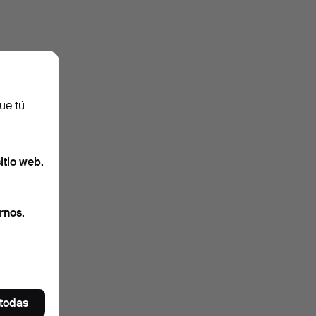
ue tú
itio web.
rnos.
 todas