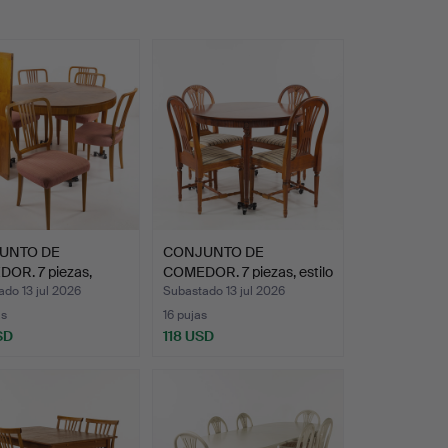
UNTO DE
CONJUNTO DE
OR. 7 piezas,
COMEDOR. 7 piezas, estilo
, años…
gust…
do 13 jul 2026
Subastado 13 jul 2026
as
16 pujas
SD
118 USD