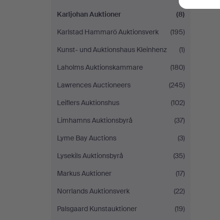
Karljohan Auktioner
(8)
Karlstad Hammarö Auktionsverk
(195)
Kunst- und Auktionshaus Kleinhenz
(1)
Laholms Auktionskammare
(180)
Lawrences Auctioneers
(245)
Leiflers Auktionshus
(102)
Limhamns Auktionsbyrå
(37)
Lyme Bay Auctions
(3)
Lysekils Auktionsbyrå
(35)
Markus Auktioner
(17)
Norrlands Auktionsverk
(22)
Palsgaard Kunstauktioner
(19)