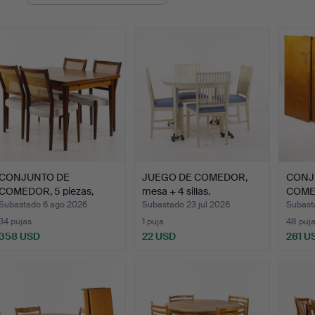
de
emate
CONJUNTO DE
JUEGO DE COMEDOR,
CONJ
COMEDOR, 5 piezas,
mesa + 4 sillas.
COMED
nogal, Skar…
caoba
Subastado 6 ago 2026
Subastado 23 jul 2026
Subasta
34 pujas
1 puja
48 puj
358 USD
22 USD
281 U