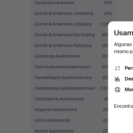
Garpenhus Auktioner
(311)
Gomér & Andersson Jönköping
(84)
Gomér & Andersson Linköping
(1.281)
Usam
Gomér & Andersson Norrköping
(694)
Algunas 
Gomér & Andersson Nyköping
(206)
mismo pu
Göteborgs Auktionsverk
(679)
Halmstads Auktionskammare
(245)
Per
Handelslagret Auktionsservice
(220)
Des
Helsingborgs Auktionskammare
(1.329)
Mos
Hälsinglands Auktionsverk
(99)
Encontra
Höganäs Auktionsverk
(134)
Höörs Auktionshall
(237)
Kalmar Auktionsverk
(707)