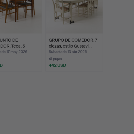
UNTO DE
GRUPO DE COMEDOR. 7
OR. Teca, 5
piezas, estilo Gustavi…
, años …
ado 17 may 2026
Subastado 13 abr 2026
41 pujas
SD
442 USD