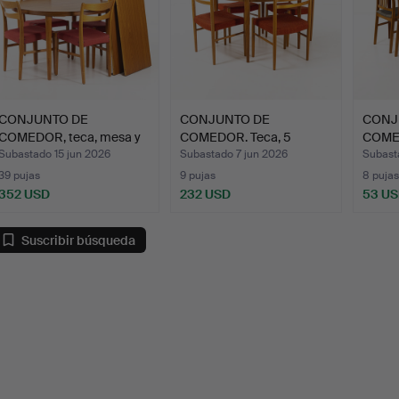
CONJUNTO DE
CONJUNTO DE
CONJ
COMEDOR, teca, mesa y
COMEDOR. Teca, 5
COMED
4 sillas.
piezas.
piezas
Subastado 15 jun 2026
Subastado 7 jun 2026
Subast
39 pujas
9 pujas
8 pujas
352 USD
232 USD
53 U
Suscribir búsqueda