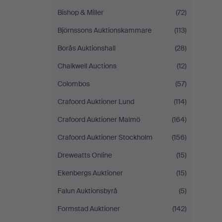
Bishop & Miller
(72)
Björnssons Auktionskammare
(113)
Borås Auktionshall
(28)
Chalkwell Auctions
(12)
Colombos
(57)
Crafoord Auktioner Lund
(114)
Crafoord Auktioner Malmö
(164)
Crafoord Auktioner Stockholm
(156)
Dreweatts Online
(15)
Ekenbergs Auktioner
(15)
Falun Auktionsbyrå
(5)
Formstad Auktioner
(142)