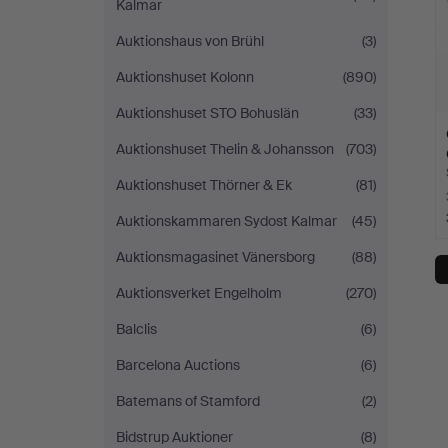
Kalmar
Auktionshaus von Brühl
(3)
Auktionshuset Kolonn
(890)
Auktionshuset STO Bohuslän
(33)
Auktionshuset Thelin & Johansson
(703)
Auktionshuset Thörner & Ek
(81)
Auktionskammaren Sydost Kalmar
(45)
Auktionsmagasinet Vänersborg
(88)
Auktionsverket Engelholm
(270)
Balclis
(6)
Barcelona Auctions
(6)
Batemans of Stamford
(2)
Bidstrup Auktioner
(8)