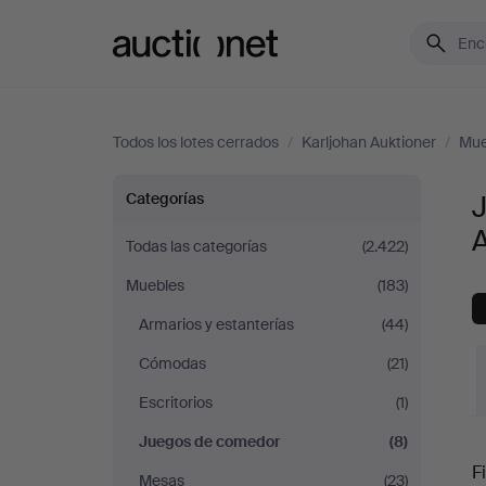
Auctionet.com
Todos los lotes cerrados
/
Karljohan Auktioner
/
Mue
Juegos
Categorías
A
de
Todas las categorías
(2.422)
Muebles
(183)
comedor
Armarios y estanterías
(44)
en
Cómodas
(21)
Karljohan
Escritorios
(1)
Juegos de comedor
(8)
P
Auktioner
Fi
Mesas
(23)