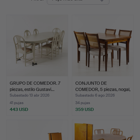
de
Auktioner
remate
GRUPO DE COMEDOR. 7
CONJUNTO DE
piezas, estilo Gustavi…
COMEDOR, 5 piezas, nogal,
Skar…
Subastado 13 abr 2026
Subastado 6 ago 2026
41 pujas
34 pujas
443 USD
359 USD