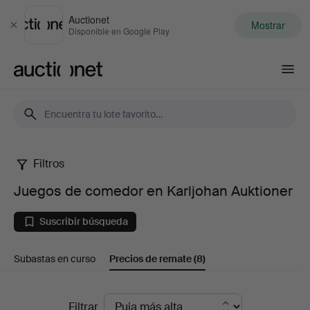
Auctionet
Mostrar
Cerrar
Disponible en Google Play
Auctionet.com
Filtros
Juegos
Juegos de comedor en Karljohan Auktioner
de
Suscribir búsqueda
comedor
Subastas en curso
Precios de remate
(8)
en
Karljohan
Precios
Filtrar