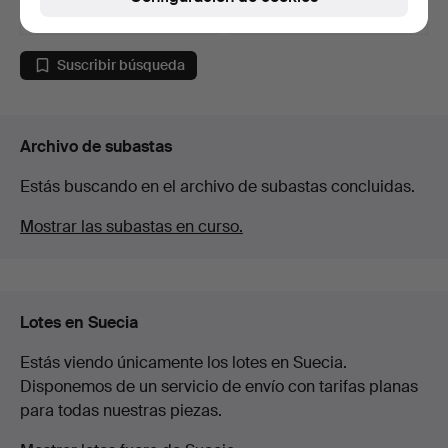
53 USD
22 USD
Suscribir búsqueda
Archivo de subastas
Estás buscando en el archivo de subastas concluidas.
Mostrar las subastas en curso.
Lotes en Suecia
Estás viendo únicamente los lotes en Suecia.
Disponemos de un servicio de envío con tarifas planas
para todas nuestras piezas.