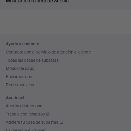
Mostrar lotes fuera de Suecia
Navegación
Ayuda y contacto
en
Contacta con el servicio de atención al cliente
el
Todas las casas de subastas
pie
Modos de pago
de
Enviamos con
página
Redes sociales
Auctionet
Acerca de Auctionet
Trabaja con nosotros
Adhiere tu casa de subastas
La garantía Auctionet