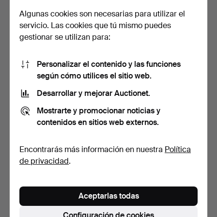
Algunas cookies son necesarias para utilizar el
CONJUNTO DE
CONJUNTO DE
servicio. Las cookies que tú mismo puedes
COMEDOR. Teca, 5 piezas.
COMEDOR. 7 piezas, estilo
gestionar se utilizan para:
gust…
Subastado 7 jun 2026
Subastado 13 jul 2026
9 pujas
16 pujas
232 USD
119 USD
Personalizar el contenido y las funciones
según cómo utilices el sitio web.
Desarrollar y mejorar Auctionet.
Mostrarte y promocionar noticias y
contenidos en sitios web externos.
Encontrarás más información en nuestra
Política
de privacidad
.
CONJUNTO DE
JUEGO DE COMEDOR,
COMEDOR. Teca, 5 piezas,
mesa + 4 sillas.
Aceptarlas todas
años …
Subastado 17 may 2026
Subastado 23 jul 2026
8 pujas
1 puja
Configuración de cookies