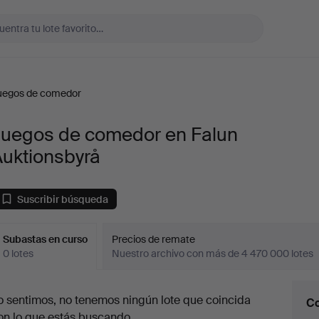
uegos de comedor
Juegos de comedor en Falun
Auktionsbyrå
Suscribir búsqueda
Subastas en curso
Precios de remate
0 lotes
Nuestro archivo con más de 4 470 000 lotes
ubastas
o sentimos, no tenemos ningún lote que coincida
Co
en
on lo que estás buscando.