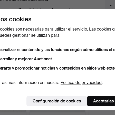
urso
az clic en
Suscribir búsqueda
y recibirás un
orreo tan pronto como dispongamos del lote.
os cookies
cookies son necesarias para utilizar el servicio. Las cookies q
edes gestionar se utilizan para:
 nuestro archivo que coinciden con tu b
sonalizar el contenido y las funciones según cómo utilices el s
arrollar y mejorar Auctionet.
trarte y promocionar noticias y contenidos en sitios web exte
rás más información en nuestra
Política de privacidad
.
Configuración de cookies
Aceptarlas