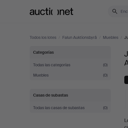
Auctionet.com
Todos los lotes
/
Falun Auktionsbyrå
/
Muebles
/
J
Juegos
Categorías
de
Todas las categorías
(0)
Muebles
(0)
comedor
en
Casas de subastas
Falun
Todas las casas de subastas
(0)
S
Auktionsbyrå
L
c