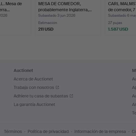
L. Mesa de
MESA DE COMEDOR,
CARL MALMST
erra…
probablemente Inglaterra,…
de comedor, 7
2026
Subastado 3 jun 2026
Subastado 6 ma
Estimación
27 pujas
211 USD
1.587 USD
Auctionet
M
Acerca de Auctionet
A
Trabaja con nosotros
A
Adhiere tu casa de subastas
A
La garantía Auctionet
Ar
T
Términos
Política de privacidad
Información de la empresa
Co