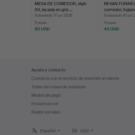
MESA DE COMEDOR, siglo
BEVAN FUNNEL
XX, lacada en gris …
comedor, Inglat
Subastado 17 jun 2026
Subastado 10 jun 
3 pujas
3 pujas
85 USD
43 USD
Navegación
Ayuda y contacto
en
Contacta con el servicio de atención al cliente
el
Todas las casas de subastas
pie
Modos de pago
de
Enviamos con
página
Redes sociales
Español
USD