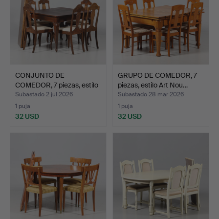
CONJUNTO DE
GRUPO DE COMEDOR, 7
COMEDOR, 7 piezas, estilo
piezas, estilo Art Nou…
barr…
Subastado 2 jul 2026
Subastado 28 mar 2026
1 puja
1 puja
32 USD
32 USD