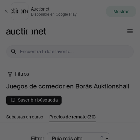
Auctionet
Mostrar
Cerrar
Disponible en Google Play
Auctionet.com
Filtros
Juegos
Juegos de comedor en Borås Auktionshall
de
Suscribir búsqueda
comedor
Subastas en curso
Precios de remate
(30)
en
Borås
Precios
Filtrar