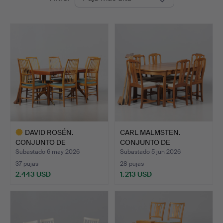
de
Auktionshall
remate
DAVID ROSÉN.
CARL MALMSTEN.
CONJUNTO DE
CONJUNTO DE
COMEDOR, 7 piezas…
COMEDOR, 7 piez…
Subastado 6 may 2026
Subastado 5 jun 2026
37 pujas
28 pujas
2.443 USD
1.213 USD
Lote
seleccionado