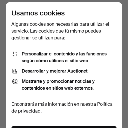
106 USD
95 USD
Usamos cookies
Algunas cookies son necesarias para utilizar el
servicio. Las cookies que tú mismo puedes
gestionar se utilizan para:
Personalizar el contenido y las funciones
según cómo utilices el sitio web.
Desarrollar y mejorar Auctionet.
CONJUNTO DE
Un grupo de comedor de
Mostrarte y promocionar noticias y
COMEDOR, 11 piezas, estilo
siete piezas, «The …
gus…
Subastado 4 may 2026
Subastado 9 mar 2026
contenidos en sitios web externos.
10 pujas
10 pujas
80 USD
74 USD
Encontrarás más información en nuestra
Política
de privacidad
.