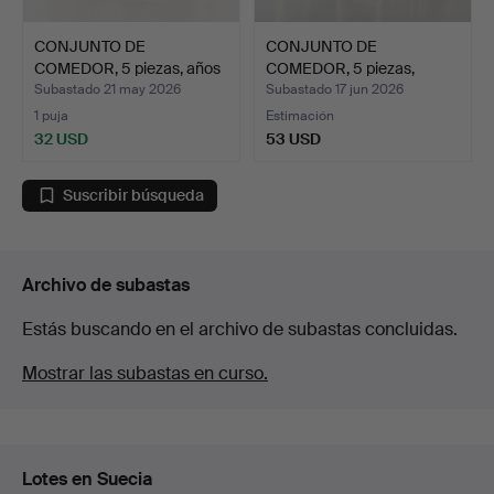
CONJUNTO DE
CONJUNTO DE
COMEDOR, 5 piezas, años
COMEDOR, 5 piezas,
1940/5…
contemporán…
Subastado 21 may 2026
Subastado 17 jun 2026
1 puja
Estimación
32 USD
53 USD
Suscribir búsqueda
Archivo de subastas
Estás buscando en el archivo de subastas concluidas.
Mostrar las subastas en curso.
Lotes en Suecia