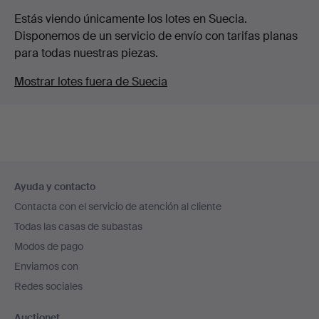
Estás viendo únicamente los lotes en Suecia.
Disponemos de un servicio de envío con tarifas planas
para todas nuestras piezas.
Mostrar lotes fuera de Suecia
Navegación
Ayuda y contacto
en
Contacta con el servicio de atención al cliente
el
Todas las casas de subastas
pie
Modos de pago
de
Enviamos con
página
Redes sociales
Auctionet