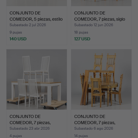
CONJUNTO DE
CONJUNTO DE
COMEDOR, 5 piezas, estilo
COMEDOR, 7 piezas, siglo
gust…
XX.
Subastado 2 jul 2026
Subastado 12 jun 2026
9 pujas
18 pujas
140 USD
127 USD
CONJUNTO DE
CONJUNTO DE
COMEDOR, 7 piezas,
COMEDOR, 7 piezas,
"Finlandia"…
Neorrenacim…
Subastado 23 abr 2026
Subastado 6 ago 2026
4 pujas
14 pujas