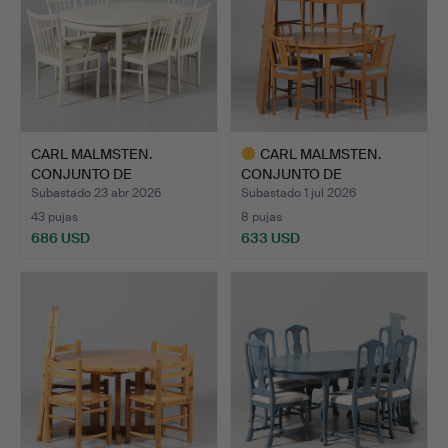
CARL MALMSTEN.
CARL MALMSTEN.
CONJUNTO DE
CONJUNTO DE
COMEDOR, 7 piez…
COMEDOR, 7 piez…
Subastado 23 abr 2026
Subastado 1 jul 2026
43 pujas
8 pujas
686 USD
633 USD
Lote
seleccionado