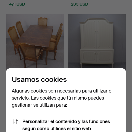
471 USD
233 USD
Usamos cookies
MUEBLES DE COMEDOR,
MUEBLE DE COMEDOR,
mesa y sillas de comed…
estilo Gustaviano, City…
Subastado 12 feb 2026
Subastado 10 ene 2026
Algunas cookies son necesarias para utilizar el
5 pujas
25 pujas
servicio. Las cookies que tú mismo puedes
37 USD
633 USD
gestionar se utilizan para:
Personalizar el contenido y las funciones
según cómo utilices el sitio web.