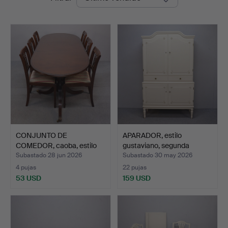
de
Auktioner
remate
CONJUNTO DE
APARADOR, estilo
COMEDOR, caoba, estilo
gustaviano, segunda
inglés,…
mitad…
Subastado 28 jun 2026
Subastado 30 may 2026
4 pujas
22 pujas
53 USD
159 USD