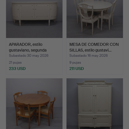
APARADOR, estilo
MESA DE COMEDOR CON
gustaviano, segunda
SILLAS, estilo gustavi…
mitad…
Subastado 30 may 2026
Subastado 16 may 2026
21 pujas
9 pujas
233 USD
211 USD