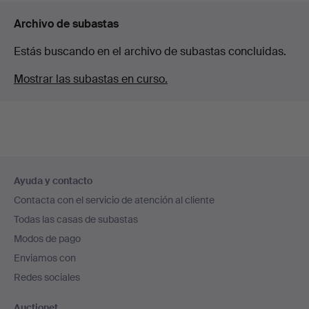
Archivo de subastas
Estás buscando en el archivo de subastas concluidas.
Mostrar las subastas en curso.
Navegación
Ayuda y contacto
en
Contacta con el servicio de atención al cliente
el
Todas las casas de subastas
pie
Modos de pago
de
Enviamos con
página
Redes sociales
Auctionet