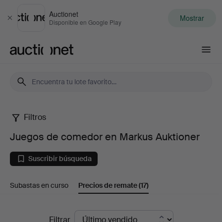
Auctionet
Mostrar
Cerrar
Disponible en Google Play
Auctionet.com
Filtros
Juegos
Juegos de comedor en Markus Auktioner
de
Suscribir búsqueda
comedor
Subastas en curso
Precios de remate
(17)
en
Markus
Precios
Filtrar