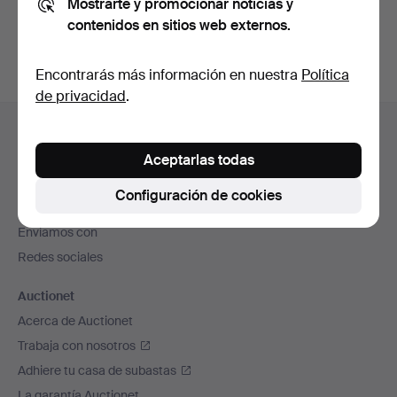
Mostrarte y promocionar noticias y
subastas concluidas
.
contenidos en sitios web externos.
Encontrarás más información en nuestra
Política
de privacidad
.
Navegación
Ayuda y contacto
en
Contacta con el servicio de atención al cliente
Aceptarlas todas
el
Todas las casas de subastas
pie
Configuración de cookies
Modos de pago
de
Enviamos con
página
Redes sociales
Auctionet
Acerca de Auctionet
Trabaja con nosotros
Adhiere tu casa de subastas
La garantía Auctionet