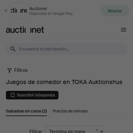
Auctionet
Mostrar
Cerrar
Disponible en Google Play
Auctionet.com
Filtros
Juegos
Juegos de comedor en TOKA Auktionshus
de
Suscribir búsqueda
comedor
Subastas en curso
(2)
Precios de remate
en
TOKA
Subastas
Filtrar