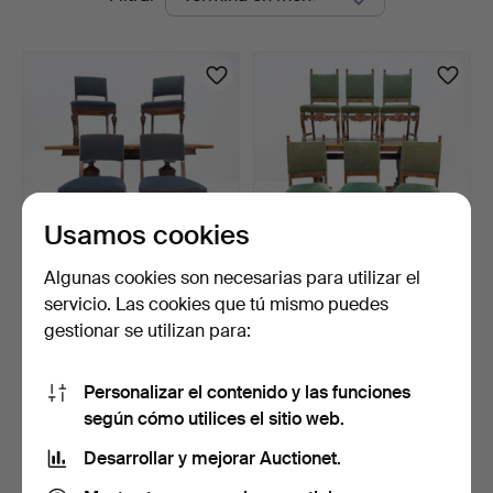
en
Auktionshus
curso
Usamos cookies
Algunas cookies son necesarias para utilizar el
CONJUNTO DE
CONJUNTO DE
servicio. Las cookies que tú mismo puedes
COMEDOR - Roble. Estilo
COMEDOR - Patas de león,
gestionar se utilizan para:
barroc…
media…
6 días
6 días
Estimación
1 puja
159 USD
32 USD
Personalizar el contenido y las funciones
según cómo utilices el sitio web.
Suscribir búsqueda
Desarrollar y mejorar Auctionet.
También puedes buscar en
nuestro archivo de