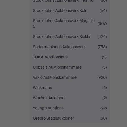
Stockholms Auktionsverk Helsinki
(18)
Stockholms Auktionsverk Köln
(54)
Stockholms Auktionsverk Magasin
(607)
5
Stockholms Auktionsverk Sickla
(524)
Södermanlands Auktionsverk
(758)
TOKA Auktionshus
(9)
Uppsala Auktionskammare
(5)
Växjö Auktionskammare
(926)
Wickmans
(1)
Woxholt Auktioner
(2)
Young's Auctions
(22)
Örebro Stadsauktioner
(68)