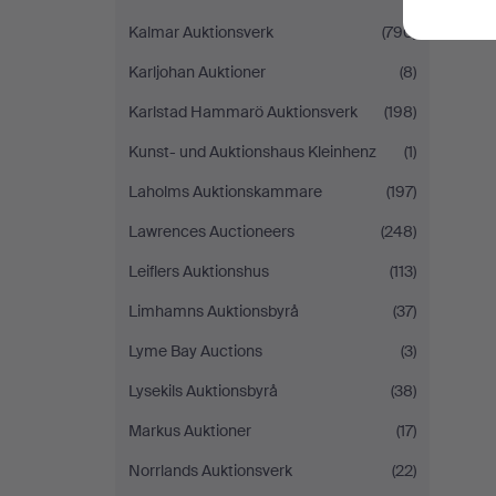
Kalmar Auktionsverk
(790)
Karljohan Auktioner
(8)
Karlstad Hammarö Auktionsverk
(198)
Kunst- und Auktionshaus Kleinhenz
(1)
Laholms Auktionskammare
(197)
Lawrences Auctioneers
(248)
Leiflers Auktionshus
(113)
Limhamns Auktionsbyrå
(37)
Lyme Bay Auctions
(3)
Lysekils Auktionsbyrå
(38)
Markus Auktioner
(17)
Norrlands Auktionsverk
(22)