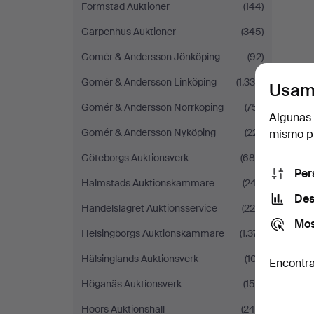
Formstad Auktioner
(144)
Garpenhus Auktioner
(345)
Gomér & Andersson Jönköping
(92)
Gomér & Andersson Linköping
(1.334)
Usam
Gomér & Andersson Norrköping
(751)
Algunas 
Gomér & Andersson Nyköping
(221)
mismo pu
Göteborgs Auktionsverk
(689)
Per
Halmstads Auktionskammare
(247)
Des
Handelslagret Auktionsservice
(229)
Mos
Helsingborgs Auktionskammare
(1.371)
Hälsinglands Auktionsverk
(107)
Encontra
Höganäs Auktionsverk
(155)
Höörs Auktionshall
(246)