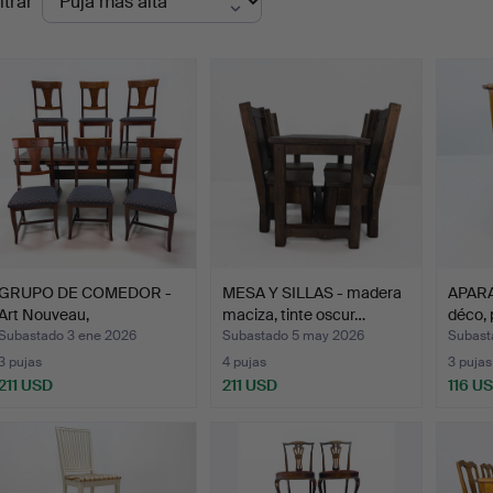
ltrar
de
emate
GRUPO DE COMEDOR -
MESA Y SILLAS - madera
APARA
Art Nouveau,
maciza, tinte oscur…
déco, 
Contemporá…
Subastado 3 ene 2026
Subastado 5 may 2026
Subast
3 pujas
4 pujas
3 pujas
211 USD
211 USD
116 U