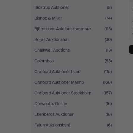
Bidstrup Auktioner
(8)
Bishop & Miller
(74)
Björnssons Auktionskammare
(113)
Borås Auktionshall
(30)
Chalkwell Auctions
(13)
Colombos
(83)
Crafoord Auktioner Lund
(115)
Crafoord Auktioner Malmö
(168)
Crafoord Auktioner Stockholm
(157)
Dreweatts Online
(16)
Ekenbergs Auktioner
(18)
Falun Auktionsbyrå
(6)