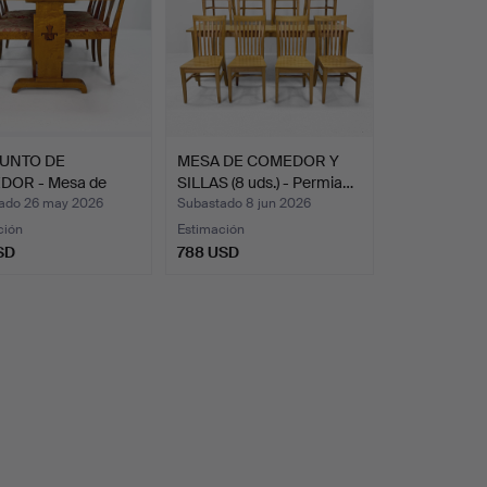
UNTO DE
MESA DE COMEDOR Y
OR - Mesa de
SILLAS (8 uds.) - Permia…
or Art …
ado 26 may 2026
Subastado 8 jun 2026
ción
Estimación
SD
788 USD