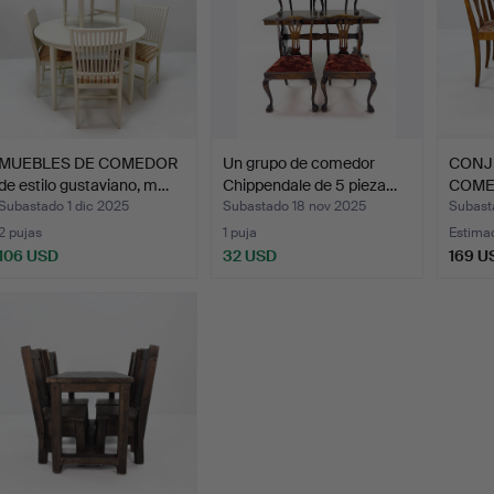
MUEBLES DE COMEDOR
Un grupo de comedor
CONJ
de estilo gustaviano, m…
Chippendale de 5 pieza…
COMED
comed
Subastado 1 dic 2025
Subastado 18 nov 2025
Subast
2 pujas
1 puja
Estima
106 USD
32 USD
169 U