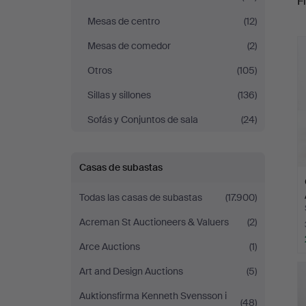
Fi
Mesas de centro
(12)
r
Mesas de comedor
(2)
Otros
(105)
Sillas y sillones
(136)
Sofás y Conjuntos de sala
(24)
Casas de subastas
Todas las casas de subastas
(17.900)
Acreman St Auctioneers & Valuers
(2)
Arce Auctions
(1)
Art and Design Auctions
(5)
Auktionsfirma Kenneth Svensson i
(48)