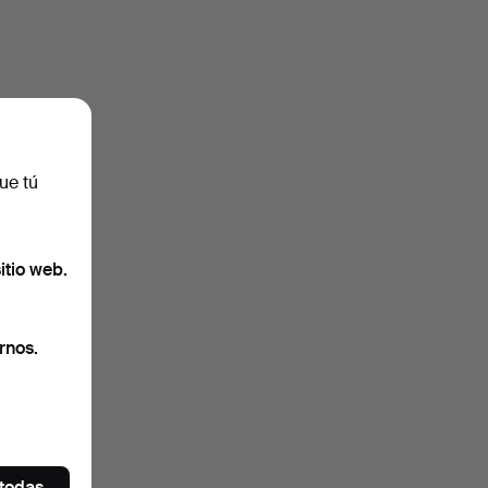
ue tú
itio web.
rnos.
 todas