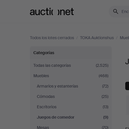
Auctionet.com
Todos los lotes cerrados
/
TOKA Auktionshus
/
Mueb
Juegos
Categorías
de
Todas las categorías
(2.525)
Muebles
(468)
comedor
Armarios y estanterías
(72)
en
Cómodas
(25)
TOKA
Escritorios
(13)
Juegos de comedor
(9)
Auktionshus
P
Mesas
(70)