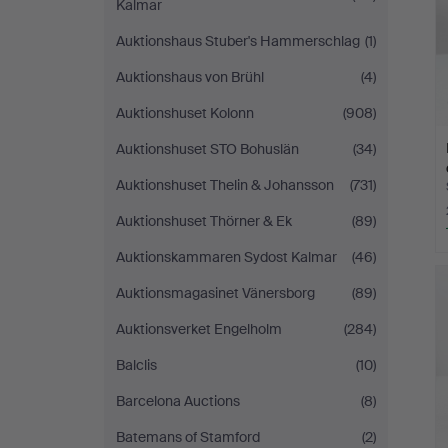
Kalmar
Auktionshaus Stuber's Hammerschlag
(1)
Auktionshaus von Brühl
(4)
Auktionshuset Kolonn
(908)
Auktionshuset STO Bohuslän
(34)
Auktionshuset Thelin & Johansson
(731)
Auktionshuset Thörner & Ek
(89)
Auktionskammaren Sydost Kalmar
(46)
Auktionsmagasinet Vänersborg
(89)
Auktionsverket Engelholm
(284)
Balclis
(10)
Barcelona Auctions
(8)
Batemans of Stamford
(2)