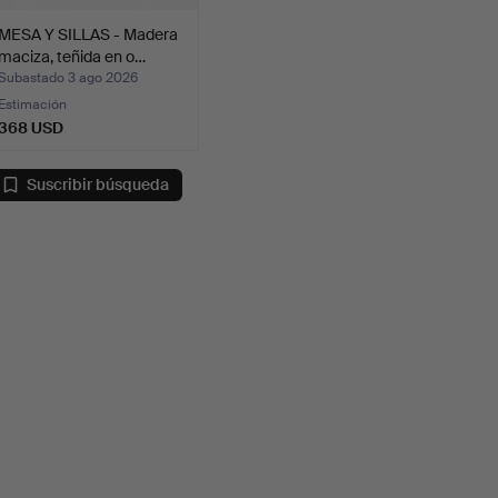
MESA Y SILLAS - Madera
maciza, teñida en o…
Subastado 3 ago 2026
Estimación
368 USD
Suscribir búsqueda