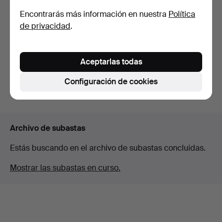
Encontrarás más información en nuestra
Política
MUEBLES DE COMEDOR
Un grupo de comedor
de privacidad
.
de estilo gustaviano, m…
Chippendale de 5 pieza…
Subastado 1 dic 2025
Subastado 18 nov 2025
2 pujas
1 puja
Aceptarlas todas
106 USD
32 USD
Configuración de cookies
Suscribir búsqueda
Archivo de subastas
Estás buscando en el archivo de subastas concluidas.
Mostrar las subastas en curso.