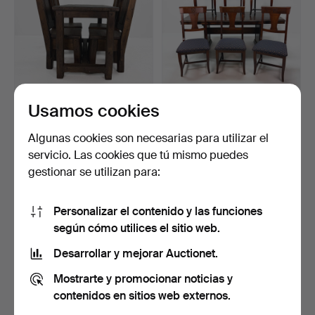
Usamos cookies
MESA Y SILLAS - madera
GRUPO DE COMEDOR -
maciza, tinte oscur…
Art Nouveau,
Contemporá…
Subastado 5 may 2026
Subastado 3 ene 2026
Algunas cookies son necesarias para utilizar el
4 pujas
3 pujas
servicio. Las cookies que tú mismo puedes
211 USD
211 USD
gestionar se utilizan para:
Personalizar el contenido y las funciones
según cómo utilices el sitio web.
Desarrollar y mejorar Auctionet.
Mostrarte y promocionar noticias y
contenidos en sitios web externos.