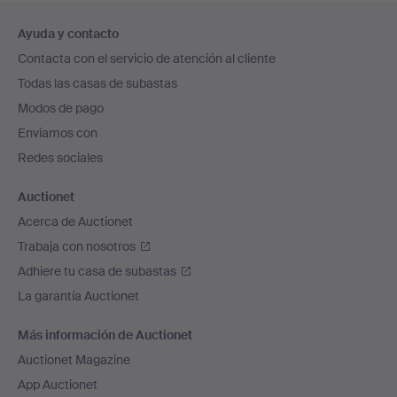
Navegación
Ayuda y contacto
en
Contacta con el servicio de atención al cliente
el
Todas las casas de subastas
pie
Modos de pago
de
Enviamos con
página
Redes sociales
Auctionet
Acerca de Auctionet
Trabaja con nosotros
Adhiere tu casa de subastas
La garantía Auctionet
Más información de Auctionet
Auctionet Magazine
App Auctionet