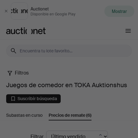
Auctionet
Mostrar
Cerrar
Disponible en Google Play
Auctionet.com
Filtros
Juegos
Juegos de comedor en TOKA Auktionshus
de
Suscribir búsqueda
comedor
Subastas en curso
Precios de remate
(6)
en
TOKA
Precios
Filtrar