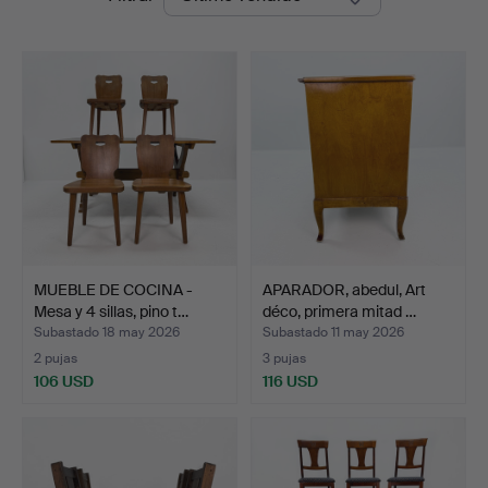
de
Auktionshus
remate
MUEBLE DE COCINA -
APARADOR, abedul, Art
Mesa y 4 sillas, pino t…
déco, primera mitad …
Subastado 18 may 2026
Subastado 11 may 2026
2 pujas
3 pujas
106 USD
116 USD