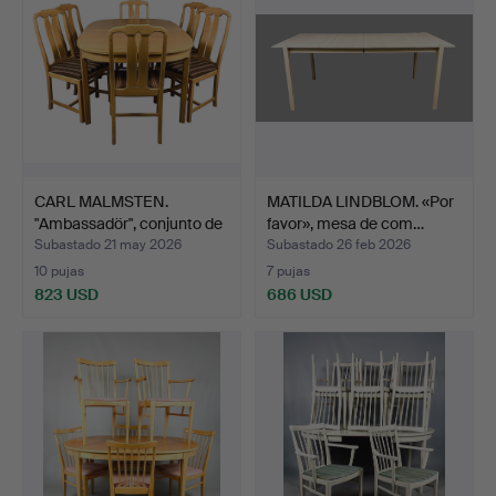
CARL MALMSTEN.
MATILDA LINDBLOM. «Por
"Ambassadör", conjunto de
favor», mesa de com…
c…
Subastado 21 may 2026
Subastado 26 feb 2026
10 pujas
7 pujas
823 USD
686 USD