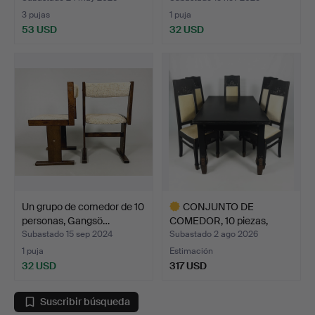
3 pujas
1 puja
53 USD
32 USD
Un grupo de comedor de 10
CONJUNTO DE
personas, Gangsö…
COMEDOR, 10 piezas,
"Baltiska …
Subastado 15 sep 2024
Subastado 2 ago 2026
1 puja
Estimación
32 USD
317 USD
Lote
seleccionado
Suscribir búsqueda