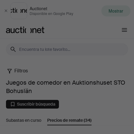
Auctionet
Mostrar
Cerrar
Disponible en Google Play
Auctionet.com
Filtros
Juegos
Juegos de comedor en Auktionshuset STO
de
Bohuslän
comedor
Suscribir búsqueda
en
Subastas en curso
Precios de remate
(34)
Auktionshuset