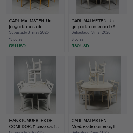
CARL MALMSTEN. Un
CARL MALMSTEN. Un
juego de mesa de
grupo de comedor de 9
comedor…
mi…
Subastado 31 may 2025
Subastado 13 mar 2026
13 pujas
3 pujas
591 USD
580 USD
HANS K. MUEBLES DE
CARL MALMSTEN.
COMEDOR, 11 piezas, «Br…
Muebles de comedor, 8
pieza…
Subastado 5 dic 2025
Subastado 7 ago 2025