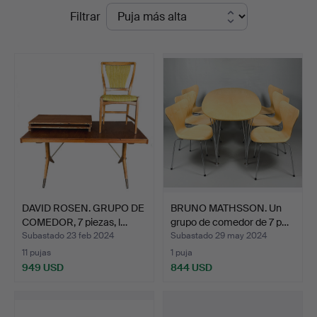
Precios
Filtrar
STO
de
Bohuslän
remate
DAVID ROSEN. GRUPO DE
BRUNO MATHSSON. Un
COMEDOR, 7 piezas, l…
grupo de comedor de 7 p…
Subastado 23 feb 2024
Subastado 29 may 2024
11 pujas
1 puja
949 USD
844 USD