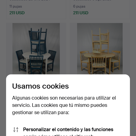
11 pujas
6 pujas
211 USD
211 USD
Usamos cookies
CARL MALMSTEN.
Un grupo de comedores de
CONJUNTO DE
9 piezas, Skarabo…
Algunas cookies son necesarias para utilizar el
COMEDOR, 9 piez…
Subastado 30 jun 2026
Subastado 30 ago 2025
servicio. Las cookies que tú mismo puedes
6 pujas
1 puja
gestionar se utilizan para:
169 USD
159 USD
Personalizar el contenido y las funciones