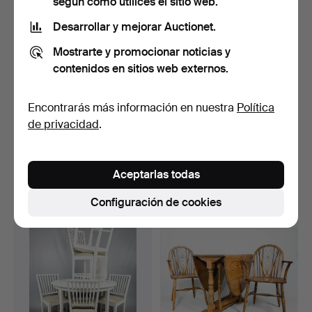
según cómo utilices el sitio web.
Desarrollar y mejorar Auctionet.
Mostrarte y promocionar noticias y
contenidos en sitios web externos.
Encontrarás más información en nuestra
Política
de privacidad
.
MUEBLE DE COMEDOR, 5
Un grupo de comedor de 8
piezas, estilo gustav…
piezas de estilo …
Subastado 13 nov 2023
Subastado 9 ago 2025
18 pujas
17 pujas
Aceptarlas todas
127 USD
127 USD
Configuración de cookies