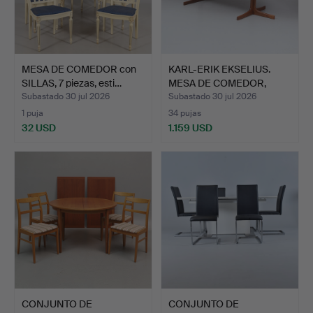
MESA DE COMEDOR con
KARL-ERIK EKSELIUS.
SILLAS, 7 piezas, esti…
MESA DE COMEDOR,
chapa…
Subastado 30 jul 2026
Subastado 30 jul 2026
1 puja
34 pujas
32 USD
1.159 USD
CONJUNTO DE
CONJUNTO DE