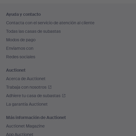
Navegación
Ayuda y contacto
en
Contacta con el servicio de atención al cliente
el
Todas las casas de subastas
pie
Modos de pago
de
Enviamos con
página
Redes sociales
Auctionet
Acerca de Auctionet
Trabaja con nosotros
Adhiere tu casa de subastas
La garantía Auctionet
Más información de Auctionet
Auctionet Magazine
App Auctionet