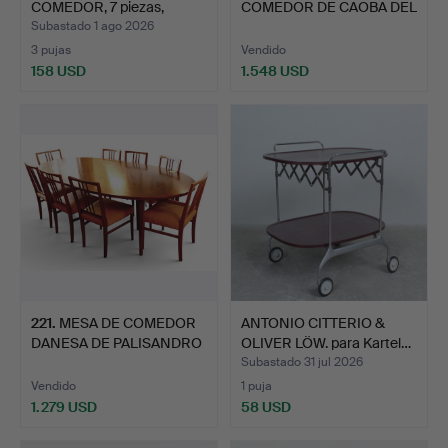
COMEDOR, 7 piezas,
COMEDOR DE CAOBA DEL
mediados de…
SIGLO XI…
Subastado 1 ago 2026
3 pujas
Vendido
158 USD
1.548 USD
221
.
MESA DE COMEDOR
ANTONIO CITTERIO &
DANESA DE PALISANDRO
OLIVER LÖW. para Kartel…
DE LO…
Subastado 31 jul 2026
Vendido
1 puja
1.279 USD
58 USD