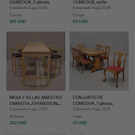
COMEDOR, 5 piezas,
COMEDOR, estilo
década de 1…
gustaviano, 7 …
Subastado 4 ago 2026
Subastado 4 ago 2026
2 pujas
5 pujas
106 USD
53 USD
MESA Y SILLAS, MAESTRO
CONJUNTO DE
EBANISTA JOHANSSON,…
COMEDOR, 7 piezas,
abedul, est…
Subastado 4 ago 2026
Subastado 4 ago 2026
20 pujas
1 puja
232 USD
22 USD