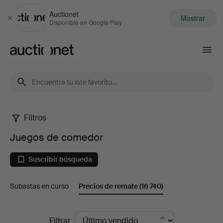
Auctionet
Mostrar
Cerrar
Disponible en Google Play
Auctionet.com
Filtros
Juegos
Juegos de comedor
de
Suscribir búsqueda
comedor
Subastas en curso
Precios de remate
(16 740)
Precios
Filtrar