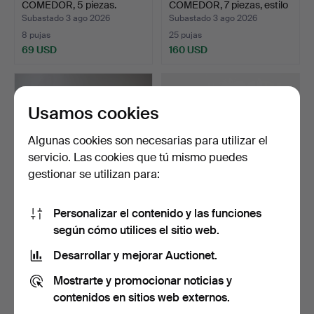
COMEDOR, 5 piezas.
COMEDOR, 7 piezas, estilo
Roble, con …
gust…
Subastado 3 ago 2026
Subastado 3 ago 2026
8 pujas
25 pujas
69 USD
160 USD
Usamos cookies
Algunas cookies son necesarias para utilizar el
servicio. Las cookies que tú mismo puedes
gestionar se utilizan para:
Personalizar el contenido y las funciones
CONJUNTO DE
MESA DE COMEDOR,
según cómo utilices el sitio web.
COMEDOR, 7 piezas,
estructura de aluminio, t…
caoba, sigl…
Subastado 3 ago 2026
Subastado 2 ago 2026
Desarrollar y mejorar Auctionet.
2 pujas
47 pujas
Mostrarte y promocionar noticias y
37 USD
589 USD
contenidos en sitios web externos.