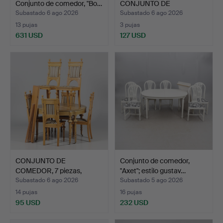
Conjunto de comedor, "Bo…
CONJUNTO DE
COMEDOR, 7 pieza…
Subastado 6 ago 2026
Subastado 6 ago 2026
13 pujas
3 pujas
631 USD
127 USD
CONJUNTO DE
Conjunto de comedor,
COMEDOR, 7 piezas,
"Axet"; estilo gustav…
Neorrenacim…
Subastado 6 ago 2026
Subastado 5 ago 2026
14 pujas
16 pujas
95 USD
232 USD