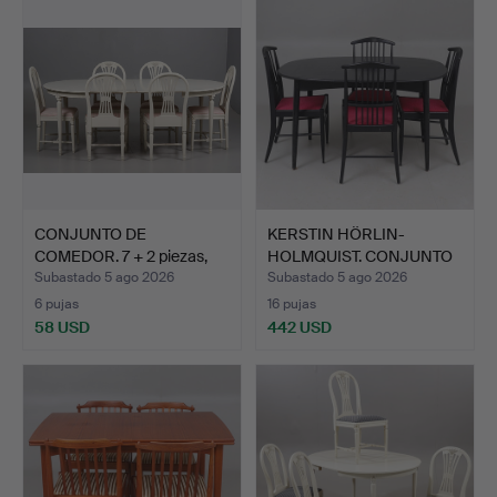
CONJUNTO DE
KERSTIN HÖRLIN-
COMEDOR. 7 + 2 piezas,
HOLMQUIST. CONJUNTO
estilo …
DE COME…
Subastado 5 ago 2026
Subastado 5 ago 2026
6 pujas
16 pujas
58 USD
442 USD