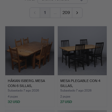
de
1
…
209
remate
HÅKAN ISBERG. MESA
MESA PLEGABLE CON 4
CON 6 SILLAS,
SILLAS,
PINO/PINO…
CONTEMPORÁNEAS.
Subastado 7 ago 2026
Subastado 7 ago 2026
4 pujas
2 pujas
32 USD
27 USD