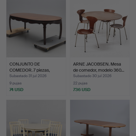
seleccionado
CONJUNTO DE
ARNE JACOBSEN. Mesa
COMEDOR. 7 piezas,
de comedor, modelo 360…
caoba, esti…
Subastado 31 jul 2026
Subastado 30 jul 2026
9 pujas
22 pujas
74 USD
736 USD