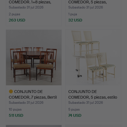
COMEDOR. 1+8 piezas,
COMEDOR, 5 piezas,
estilo ro…
parcialment…
Subastado 31 jul 2026
Subastado 31 jul 2026
2 pujas
1 puja
263 USD
32 USD
CONJUNTO DE
CONJUNTO DE
COMEDOR, 7 piezas, Bertil
COMEDOR, 5 piezas, estilo
Frid…
gust…
Subastado 31 jul 2026
Subastado 31 jul 2026
10 pujas
5 pujas
511 USD
74 USD
Lote