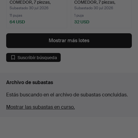
COMEDOR, 7 piezas,
COMEDOR, 7 piezas,
madera, seg…
contemporán…
Subastado 30 jul 2026
Subastado 30 jul 2026
11 pujas
1 puja
64 USD
32 USD
Mostrar más lotes
Suscribir búsqueda
Archivo de subastas
Estás buscando en el archivo de subastas concluidas.
Mostrar las subastas en curso.