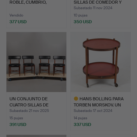
ROBLE, CUMBRIO,
SILLAS DE COMEDOR Y
ALREDEDOR DE…
MESA …
Subastado 11 nov 2024
Vendido
10 pujas
377 USD
350 USD
UN CONJUNTO DE
HANS BOLLING PARA
CUATRO SILLAS DE
TORBEN MORSKOV. UN
COMEDOR DE…
CARRI…
Subastado 21 nov 2025
Subastado 17 oct 2024
15 pujas
14 pujas
391 USD
337 USD
Lote