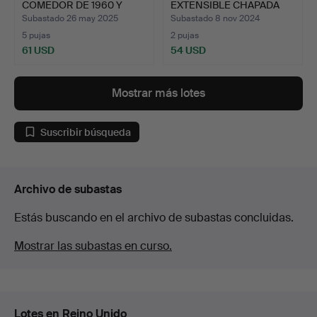
COMEDOR DE 1960 Y
EXTENSIBLE CHAPADA
SEI…
EN …
Subastado 26 may 2025
Subastado 8 nov 2024
5 pujas
2 pujas
61 USD
54 USD
Mostrar más lotes
Suscribir búsqueda
Archivo de subastas
Estás buscando en el archivo de subastas concluidas.
Mostrar las subastas en curso.
Lotes en Reino Unido