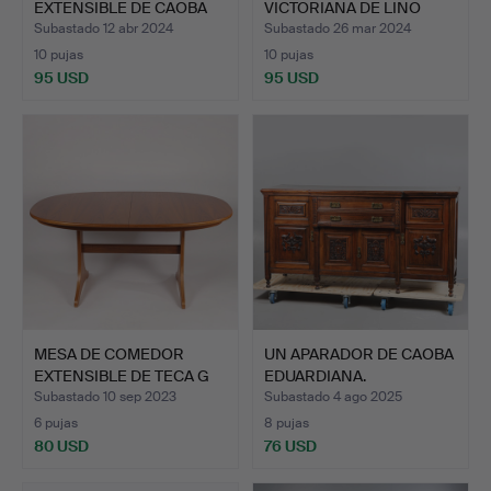
EXTENSIBLE DE CAOBA
VICTORIANA DE LINO
ED…
CON CUERDAS …
Subastado 12 abr 2024
Subastado 26 mar 2024
10 pujas
10 pujas
95 USD
95 USD
MESA DE COMEDOR
UN APARADOR DE CAOBA
EXTENSIBLE DE TECA G
EDUARDIANA.
PLAN,…
Subastado 10 sep 2023
Subastado 4 ago 2025
6 pujas
8 pujas
80 USD
76 USD