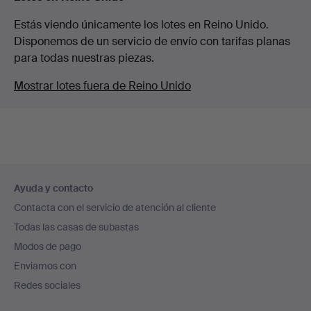
Estás viendo únicamente los lotes en Reino Unido.
Disponemos de un servicio de envío con tarifas planas
para todas nuestras piezas.
Mostrar lotes fuera de Reino Unido
Navegación
Ayuda y contacto
en
Contacta con el servicio de atención al cliente
el
Todas las casas de subastas
pie
Modos de pago
de
Enviamos con
página
Redes sociales