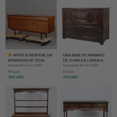
seleccionado
WHITE & NEWTON, UN
UNA BASE DE ARMARIO
APARADOR DE TECA.
DE CHARLES I UNIDA A
O…
Subastado 21 nov 2025
Subastado 30 mar 2025
16 pujas
11 pujas
364 USD
276 USD
Lote
seleccionado