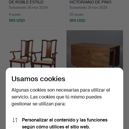
DE ROBLE ESTILO
VICTORIANO DE PINO
GEORGE…
RA…
Subastado 26 mar 2024
Subastado 25 nov 2025
9 pujas
20 pujas
189 USD
189 USD
Usamos cookies
Algunas cookies son necesarias para utilizar el
88
.
PAR DE SILLONES
UNA MESA DE COMEDOR
servicio. Las cookies que tú mismo puedes
ANGLOCHINOS DE
CON HOJAS ABATIBLES
gestionar se utilizan para:
CAOBA (2).
DE…
Subastado 6 abr 2025
Vendido
11 pujas
189 USD
175 USD
Personalizar el contenido y las funciones
según cómo utilices el sitio web.