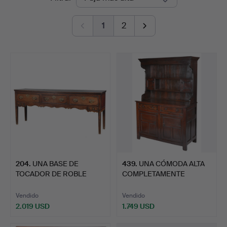
de
&
1
2
remate
Miller
204
.
UNA BASE DE
439
.
UNA CÓMODA ALTA
TOCADOR DE ROBLE
COMPLETAMENTE
GEORGE III.
CERRADA DE R…
Vendido
Vendido
2.019 USD
1.749 USD