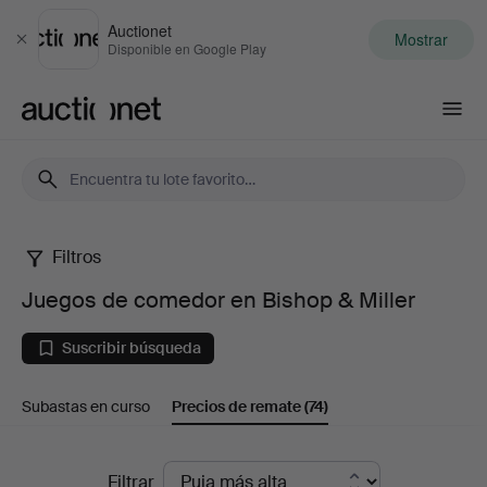
Auctionet
Mostrar
Cerrar
Disponible en Google Play
Auctionet.com
Filtros
Juegos
Juegos de comedor en Bishop & Miller
de
Suscribir búsqueda
comedor
Subastas en curso
Precios de remate
(74)
en
Bishop
Precios
Filtrar