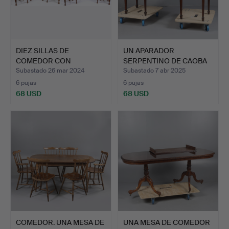
DIEZ SILLAS DE
UN APARADOR
COMEDOR CON
SERPENTINO DE CAOBA
RESPALDO DE ESC…
GEORGE III.
Subastado 26 mar 2024
Subastado 7 abr 2025
6 pujas
6 pujas
68 USD
68 USD
COMEDOR. UNA MESA DE
UNA MESA DE COMEDOR