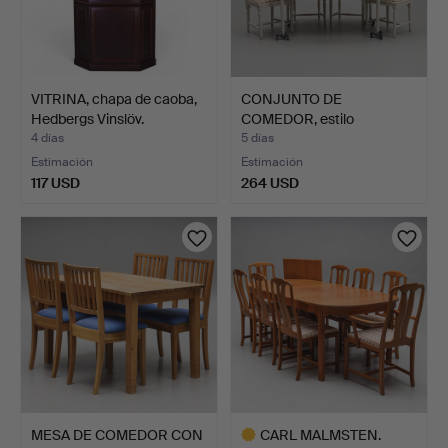
VITRINA, chapa de caoba,
CONJUNTO DE
Hedbergs Vinslöv.
COMEDOR, estilo
gustaviano, me…
4 días
5 días
Estimación
Estimación
117 USD
264 USD
MESA DE COMEDOR CON
CARL MALMSTEN.