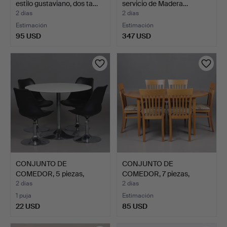
estilo gustaviano, dos ta…
servicio de Madera…
2 días
2 días
Estimación
Estimación
95 USD
347 USD
CONJUNTO DE
CONJUNTO DE
COMEDOR, 5 piezas,
COMEDOR, 7 piezas,
mesa, 4 sil…
madera, Ita…
2 días
2 días
1 puja
Estimación
22 USD
85 USD