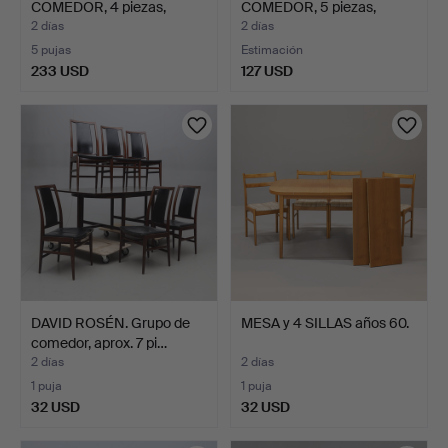
COMEDOR, 4 piezas,
COMEDOR, 5 piezas,
Miranda of …
madera, Ulf…
2 días
2 días
5 pujas
Estimación
233 USD
127 USD
DAVID ROSÉN. Grupo de
MESA y 4 SILLAS años 60.
comedor, aprox. 7 pi…
2 días
2 días
1 puja
1 puja
32 USD
32 USD