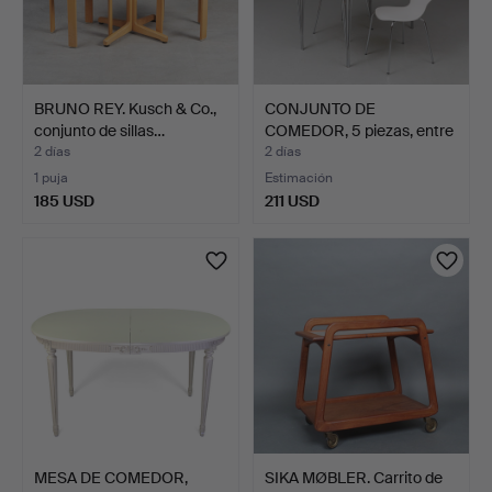
BRUNO REY. Kusch & Co.,
CONJUNTO DE
conjunto de sillas…
COMEDOR, 5 piezas, entre
ellas…
2 días
2 días
1 puja
Estimación
185 USD
211 USD
MESA DE COMEDOR,
SIKA MØBLER. Carrito de