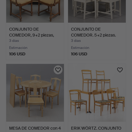
CONJUNTO DE
CONJUNTO DE
COMEDOR, 9+2 piezas,
COMEDOR. 5+2 piezas.
roble, se…
Madera pi…
3 días
3 días
Estimación
Estimación
106 USD
106 USD
MESA DE COMEDOR con 4
ERIK WÖRTZ. CONJUNTO