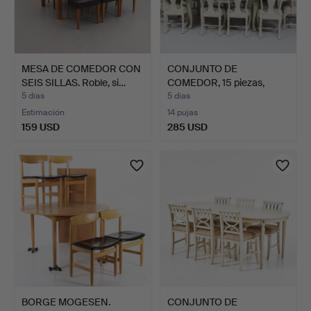
MESA DE COMEDOR CON
CONJUNTO DE
SEIS SILLAS. Roble, si…
COMEDOR, 15 piezas,
estilo roc…
5 días
5 días
Estimación
14 pujas
159 USD
285 USD
BORGE MOGESEN.
CONJUNTO DE