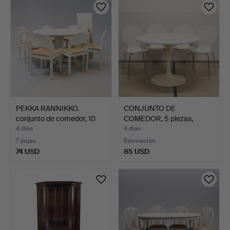
PEKKA RANNIKKO.
CONJUNTO DE
conjunto de comedor, 10
COMEDOR, 5 piezas,
pi…
contemporán…
4 días
4 días
7 pujas
Estimación
74 USD
85 USD