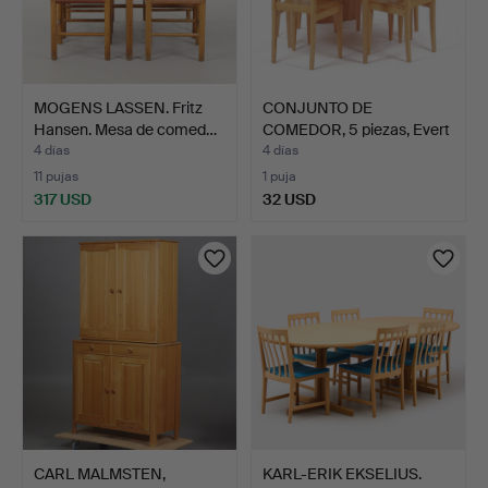
MOGENS LASSEN. Fritz
CONJUNTO DE
Hansen. Mesa de comed…
COMEDOR, 5 piezas, Evert
Gentz…
4 días
4 días
11 pujas
1 puja
317 USD
32 USD
CARL MALMSTEN,
KARL-ERIK EKSELIUS.