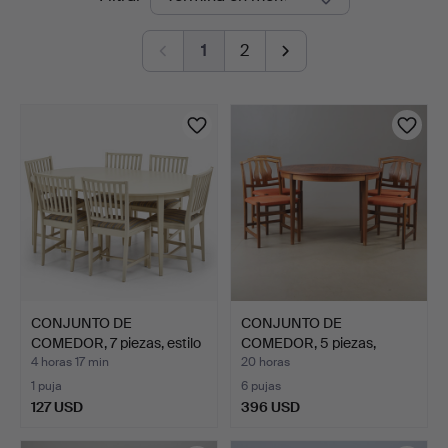
en
1
2
curso
CONJUNTO DE
CONJUNTO DE
COMEDOR, 7 piezas, estilo
COMEDOR, 5 piezas,
gust…
palisandro,…
4 horas 17 min
20 horas
1 puja
6 pujas
127 USD
396 USD