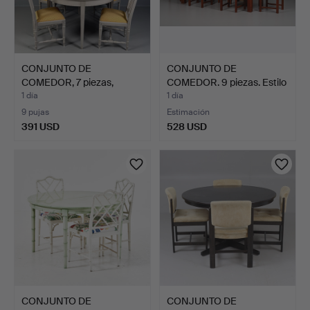
CONJUNTO DE
CONJUNTO DE
COMEDOR, 7 piezas,
COMEDOR. 9 piezas. Estilo
finales del…
rúst…
1 día
1 día
9 pujas
Estimación
391 USD
528 USD
CONJUNTO DE
CONJUNTO DE