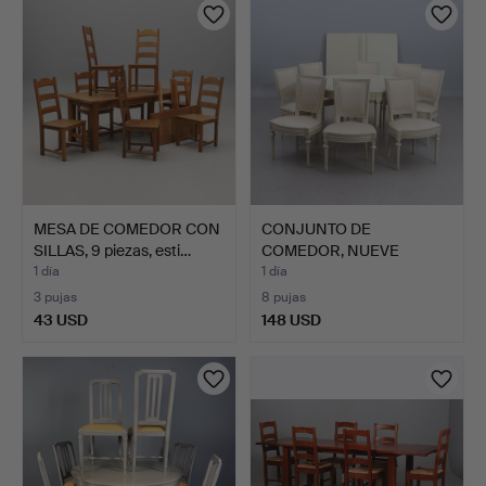
MESA DE COMEDOR CON
CONJUNTO DE
SILLAS, 9 piezas, esti…
COMEDOR, NUEVE
PIEZAS. Madera …
1 día
1 día
3 pujas
8 pujas
43 USD
148 USD