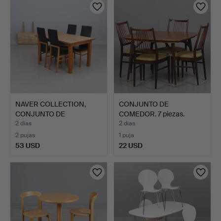
NAVER COLLECTION,
CONJUNTO DE
CONJUNTO DE
COMEDOR. 7 piezas.
COMEDOR, CIN…
Tablero de …
2 días
2 días
2 pujas
1 puja
53 USD
22 USD