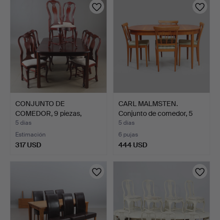
CONJUNTO DE
CARL MALMSTEN.
COMEDOR, 9 piezas,
Conjunto de comedor, 5
teñido en c…
piez…
5 días
5 días
Estimación
6 pujas
317 USD
444 USD