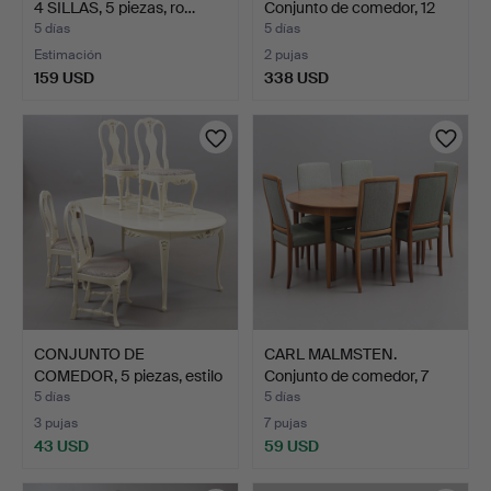
4 SILLAS, 5 piezas, ro…
Conjunto de comedor, 12
pie…
5 días
5 días
Estimación
2 pujas
159 USD
338 USD
Lote
seleccionado
CONJUNTO DE
CARL MALMSTEN.
COMEDOR, 5 piezas, estilo
Conjunto de comedor, 7
roco…
piez…
5 días
5 días
3 pujas
7 pujas
43 USD
59 USD