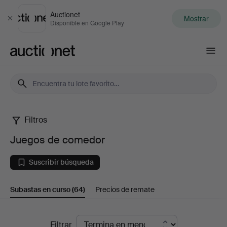
Auctionet
Mostrar
Cerrar
Disponible en Google Play
Auctionet.com
Filtros
Juegos
Juegos de comedor
de
Suscribir búsqueda
comedor
Subastas en curso
(64)
Precios de remate
Subastas
Filtrar