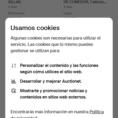
SILLAS.
DE COMEDOR, 7 piezas,…
3 días
3 días
Estimación
1 puja
85 USD
32 USD
Usamos cookies
Algunas cookies son necesarias para utilizar el
servicio. Las cookies que tú mismo puedes
gestionar se utilizan para:
Personalizar el contenido y las funciones
según cómo utilices el sitio web.
Desarrollar y mejorar Auctionet.
CONJUNTO DE
CONJUNTO DE
COMEDOR, 7 piezas, "Axet",
COMEDOR, 5 piezas.
Mostrarte y promocionar noticias y
pin…
3 días
3 días
contenidos en sitios web externos.
2 pujas
Estimación
37 USD
106 USD
Encontrarás más información en nuestra
Política