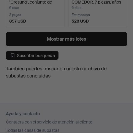
"Öresund", conjunto de
COMEDOR, 7 piezas, años
come…
50, es…
6 días
6 días
3 pujas
Estimación
897 USD
528 USD
Mostrar más lotes
Suscribir búsqueda
También puedes buscar en
nuestro archivo de
subastas concluidas
.
Navegación
Ayuda y contacto
en
Contacta con el servicio de atención al cliente
el
Todas las casas de subastas