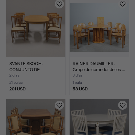
SVANTE SKOGH.
RAINER DAUMILLER.
CONJUNTO DE
Grupo de comedor de los …
COMEDOR, "VINDÖ"…
2 días
3 días
21 pujas
1 puja
201 USD
58 USD