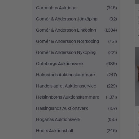
Garpenhus Auktioner
(345)
Gomér & Andersson Jönköping
(92)
Gomér & Andersson Linköping
(1.334)
Gomér & Andersson Norrköping
(751)
Gomér & Andersson Nyköping
(221)
Göteborgs Auktionsverk
(689)
Halmstads Auktionskammare
(247)
Handelslagret Auktionsservice
(229)
Helsingborgs Auktionskammare
(1.371)
Hälsinglands Auktionsverk
(107)
Höganäs Auktionsverk
(155)
Höörs Auktionshall
(246)