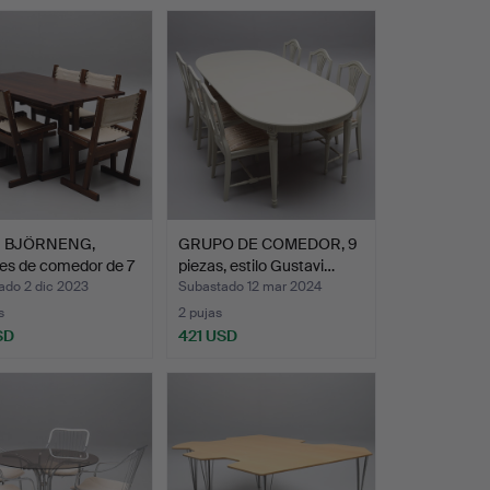
N BJÖRNENG,
GRUPO DE COMEDOR, 9
es de comedor de 7
piezas, estilo Gustavi…
ado 2 dic 2023
Subastado 12 mar 2024
s
2 pujas
SD
421 USD