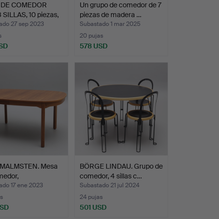
 DE COMEDOR
Un grupo de comedor de 7
SILLAS, 10 piezas,
piezas de madera …
ado 27 sep 2023
Subastado 1 mar 2025
s
20 pujas
SD
578 USD
 MALMSTEN. Mesa
BÖRGE LINDAU. Grupo de
medor,
comedor, 4 sillas c…
ssado…
ado 17 ene 2023
Subastado 21 jul 2024
s
24 pujas
USD
501 USD