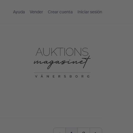
Ayuda
Vender
Crear cuenta
Iniciar sesión