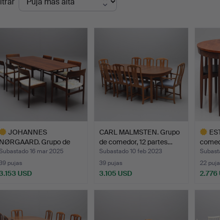
ltrar
de
emate
JOHANNES
CARL MALMSTEN. Grupo
ES
NØRGAARD. Grupo de
de comedor, 12 partes…
comed
comedor, mesa …
Subastado 16 mar 2025
Subastado 10 feb 2023
Subast
39 pujas
39 pujas
22 puja
3.153 USD
3.105 USD
2.776
ote
Lote
eleccionado
selecci