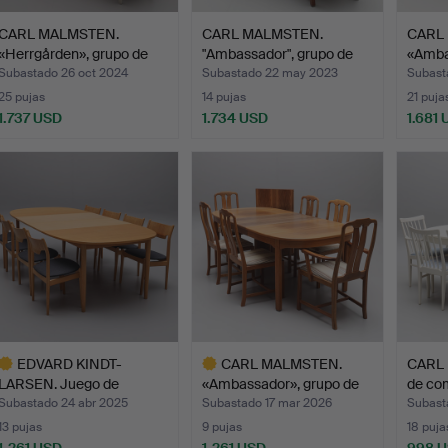
CARL MALMSTEN.
CARL MALMSTEN.
CARL
«Herrgården», grupo de
"Ambassador", grupo de
«Amba
come…
come…
come
Subastado 26 oct 2024
Subastado 22 may 2023
Subast
25 pujas
14 pujas
21 puja
1.737 USD
1.734 USD
1.681
EDVARD KINDT-
CARL MALMSTEN.
CARL 
LARSEN. Juego de
«Ambassador», grupo de
de com
comedor, 9 p…
come…
Subastado 24 abr 2025
Subastado 17 mar 2026
Subast
13 pujas
9 pujas
18 puja
1.261 USD
1.261 USD
998 