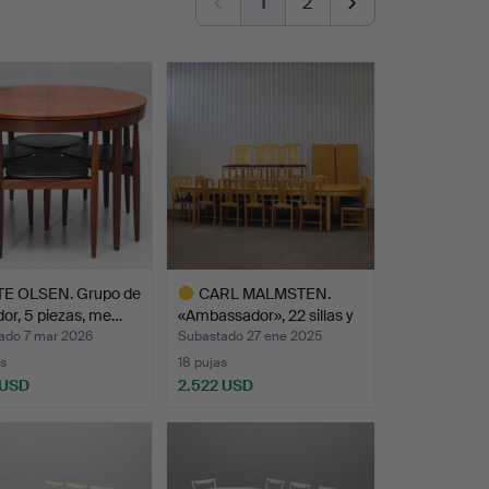
1
2
TE OLSEN. Grupo de
CARL MALMSTEN.
or, 5 piezas, me…
«Ambassador», 22 sillas y
m…
ado 7 mar 2026
Subastado 27 ene 2025
s
18 pujas
 USD
2.522 USD
Lote
onado
seleccionado