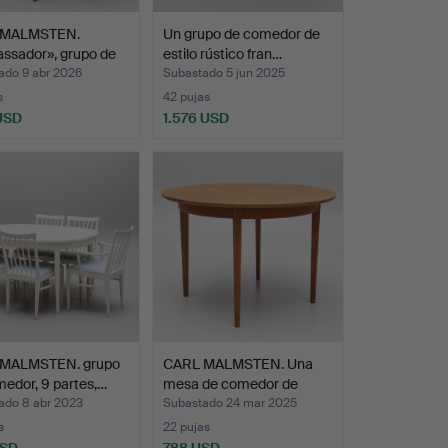
 MALMSTEN.
Un grupo de comedor de
ssador», grupo de
estilo rústico fran…
…
ado 9 abr 2026
Subastado 5 jun 2025
s
42 pujas
 USD
1.576 USD
MALMSTEN. grupo
CARL MALMSTEN. Una
edor, 9 partes,…
mesa de comedor de
tres…
ado 8 abr 2023
Subastado 24 mar 2025
s
22 pujas
USD
788 USD