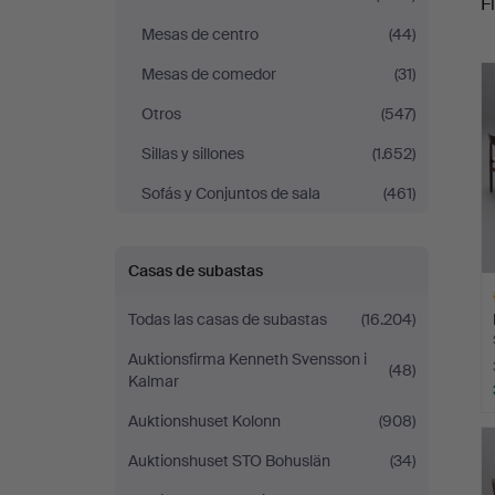
Fi
Mesas de centro
(44)
r
Mesas de comedor
(31)
Otros
(547)
Sillas y sillones
(1.652)
Sofás y Conjuntos de sala
(461)
Casas de subastas
Todas las casas de subastas
(16.204)
Auktionsfirma Kenneth Svensson i
(48)
Kalmar
Auktionshuset Kolonn
(908)
L
s
Auktionshuset STO Bohuslän
(34)