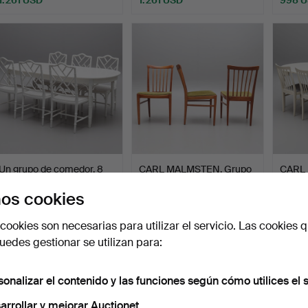
ote
Lote
eleccionado
seleccionado
Un grupo de comedor, 8
CARL MALMSTEN. Grupo
CARL
piezas, 6 sillas co…
de comedor, 11 piezas…
grupo
os cookies
mi…
Subastado 24 oct 2024
Subastado 12 jun 2024
Subasta
31 pujas
10 pujas
13 puja
cookies son necesarias para utilizar el servicio. Las cookies q
746 USD
746 USD
736 U
edes gestionar se utilizan para:
sonalizar el contenido y las funciones según cómo utilices el s
arrollar y mejorar Auctionet.