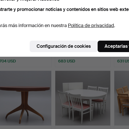
trarte y promocionar noticias y contenidos en sitios web exte
rás más información en nuestra
Política de privacidad
.
Un grupo de comedor de 9
Un grupo de comedor de
Un gr
piezas, «Axet», e…
estilo gustaviano, …
abedul
Configuración de cookies
Aceptarlas
Subastado 22 feb 2024
Subastado 2 mar 2024
Subast
13 pujas
32 pujas
7 pujas
704 USD
683 USD
631 U