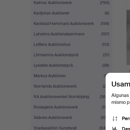
Kalmar Auktionsverk
(790)
L
Karljohan Auktioner
(8)
s
Karlstad Hammarö Auktionsverk
(198)
Laholms Auktionskammare
(197)
Leiflers Auktionshus
(113)
Limhamns Auktionsbyrå
(37)
Lysekils Auktionsbyrå
(38)
Markus Auktioner
(17)
Usam
Norrlands Auktionsverk
(22)
Algunas 
RA Auktionsverket Norrköping
(365)
mismo pu
Roslagens Auktionsverk
(110)
Skånes Auktionsverk
(104)
Per
Stadsauktion Sundsvall
(548)
Des