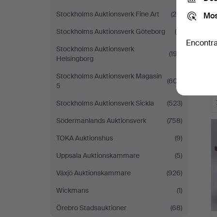
Stockholms Auktionsverk Fine Art
(25)
Mos
Stockholms Auktionsverk Göteborg
(8)
Encontra
Stockholms Auktionsverk
(197)
Helsingborg
Stockholms Auktionsverk Magasin
(607)
5
Stockholms Auktionsverk Sickla
(523)
Södermanlands Auktionsverk
(758)
TOKA Auktionshus
(9)
Uppsala Auktionskammare
(5)
Växjö Auktionskammare
(926)
Wickmans
(1)
Örebro Stadsauktioner
(68)