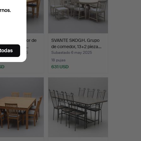
rnos.
upo de comedor de
SVANTE SKOGH. Grupo
 de 8 piezas,…
de comedor, 13+2 pieza…
 todas
ado 29 abr 2025
Subastado 6 may 2025
18 pujas
SD
631 USD