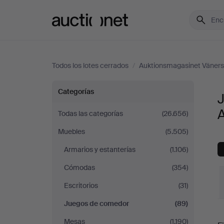
Auctionet.com
Todos los lotes cerrados
/
Auktionsmagasinet Väner
Juegos
Categorías
de
Todas las categorías
(26.656)
Muebles
(5.505)
comedor
Armarios y estanterías
(1.106)
en
Cómodas
(354)
Auktionsmagasinet
Escritorios
(31)
Juegos de comedor
(89)
Vänersborg
P
Mesas
(1.190)