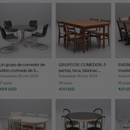
Un grupo de comedor de
GRUPO DE COMEDOR, 5
SVEI
vidrio cromado de 5…
partes, teca, fabricac…
muebl
pi…
Subastado 20 ene 2025
Subastado 26 ene 2023
Subast
17 pujas
39 pujas
18 puja
494 USD
431 USD
421 U