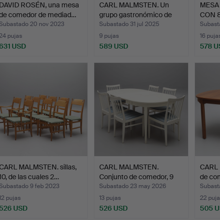
DAVID ROSÉN, una mesa
CARL MALMSTEN. Un
MESA
de comedor de mediad…
grupo gastronómico de
CON 8 
si…
r…
Subastado 20 nov 2023
Subastado 31 jul 2025
Subast
24 pujas
9 pujas
16 puja
631 USD
589 USD
578 U
CARL MALMSTEN. sillas,
CARL MALMSTEN.
CARL
10, de las cuales 2…
Conjunto de comedor, 9
de co
piez…
"Amba
Subastado 9 feb 2023
Subastado 23 may 2026
Subast
12 pujas
13 pujas
22 puja
526 USD
526 USD
505 