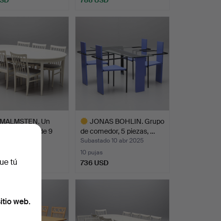
 MALMSTEN. Un
JONAS BOHLIN. Grupo
 de comedor de 9
de comedor, 5 piezas, …
do 7 jul 2025
Subastado 10 abr 2025
s
10 pujas
ue tú
SD
736 USD
Lote
seleccionado
itio web.