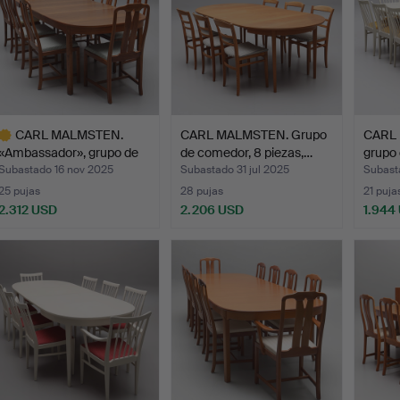
CARL MALMSTEN.
CARL MALMSTEN. Grupo
CARL
«Ambassador», grupo de
de comedor, 8 piezas,…
grupo
come…
m…
Subastado 16 nov 2025
Subastado 31 jul 2025
Subast
25 pujas
28 pujas
21 puja
2.312 USD
2.206 USD
1.944
ote
eleccionado