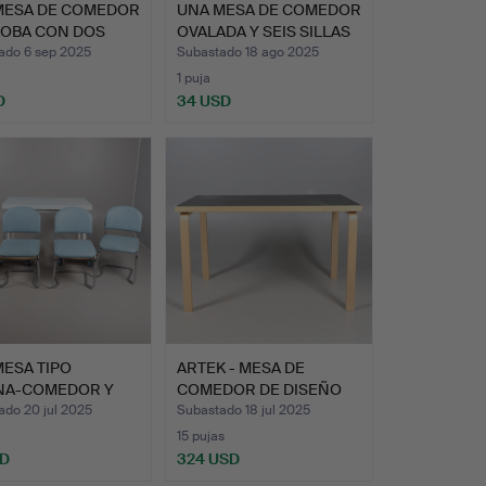
MESA DE COMEDOR
UNA MESA DE COMEDOR
AOBA CON DOS
OVALADA Y SEIS SILLAS
R…
…
ado 6 sep 2025
Subastado 18 ago 2025
1 puja
D
34 USD
ESA TIPO
ARTEK - MESA DE
NA-COMEDOR Y
COMEDOR DE DISEÑO
O SILL…
FINLANDÉ…
ado 20 jul 2025
Subastado 18 jul 2025
15 pujas
SD
324 USD