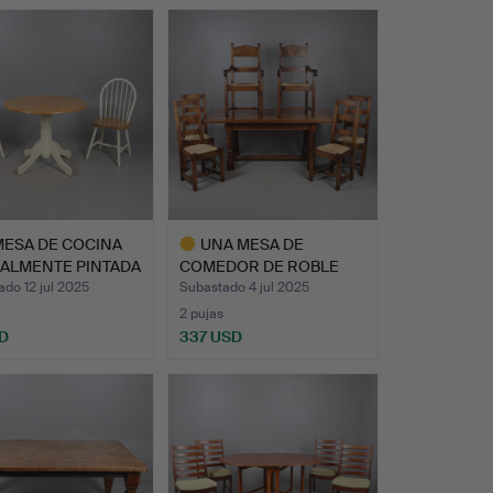
MESA DE COCINA
UNA MESA DE
IALMENTE PINTADA
COMEDOR DE ROBLE
BRILLANTE CON…
do 12 jul 2025
Subastado 4 jul 2025
2 pujas
D
337 USD
Lote
seleccionado