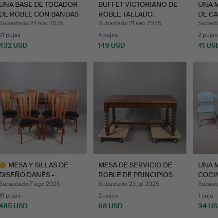
UNA BASE DE TOCADOR
BUFFET VICTORIANO DE
UNA 
DE ROBLE CON BANDAS
ROBLE TALLADO.
DE C
DE…
PILA
Subastado 24 nov 2025
Subastado 21 sep 2025
Subast
21 pujas
4 pujas
2 pujas
432 USD
149 USD
41 US
MESA Y SILLAS DE
MESA DE SERVICIO DE
UNA M
DISEÑO DANÉS -
ROBLE DE PRINCIPIOS
COCI
GRAMRODE M…
DE…
CUATR
Subastado 7 ago 2025
Subastado 23 jul 2025
Subast
19 pujas
2 pujas
1 puja
485 USD
68 USD
34 U