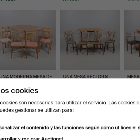
UNA MODERNA MESA DE
UNA MESA RECTORAL
MESA
COCINA CON PEDESTAL
DE ROBLE Y UN JUEGO
EXTEN
os cookies
DE…
DE S…
MEDI
Subastado 29 ene 2026
Subastado 28 ene 2026
Subast
1 puja
6 pujas
26 puja
cookies son necesarias para utilizar el servicio. Las cookies q
34 USD
95 USD
256 
edes gestionar se utilizan para:
sonalizar el contenido y las funciones según cómo utilices el s
arrollar y mejorar Auctionet.