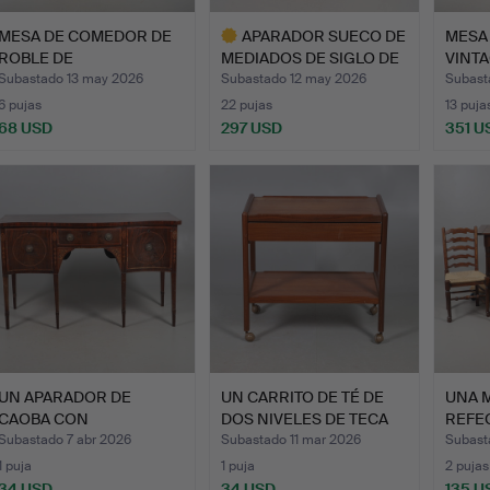
MESA DE COMEDOR DE
APARADOR SUECO DE
MESA
ROBLE DE
MEDIADOS DE SIGLO DE
VINTA
REPRODUCCIÓN Y…
TRO…
SILLA
Subastado 13 may 2026
Subastado 12 may 2026
Subast
6 pujas
22 pujas
13 puja
68 USD
297 USD
351 U
Lote
seleccionado
UN APARADOR DE
UN CARRITO DE TÉ DE
UNA M
CAOBA CON
DOS NIVELES DE TECA
REFE
INCRUSTACIONES DE…
DE…
MULTI
Subastado 7 abr 2026
Subastado 11 mar 2026
Subast
1 puja
1 puja
2 pujas
34 USD
34 USD
135 U