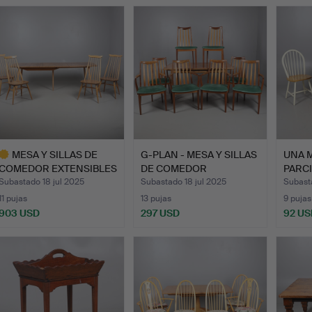
ote
eleccionado
MESA Y SILLAS DE
G-PLAN - MESA Y SILLAS
UNA 
COMEDOR EXTENSIBLES
DE COMEDOR
PARC
ERCOL…
EXTENSIB…
Y …
Subastado 18 jul 2025
Subastado 18 jul 2025
Subasta
11 pujas
13 pujas
9 pujas
903 USD
297 USD
92 US
ote
eleccionado