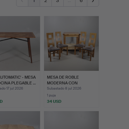
1
2
3
…
6
AUTOMATIC' - MESA
MESA DE ROBLE
CINA PLEGABLE …
MODERNA CON
EXTENSIONES Y CU…
do 17 jul 2026
Subastado 8 jul 2026
1 puja
SD
34 USD