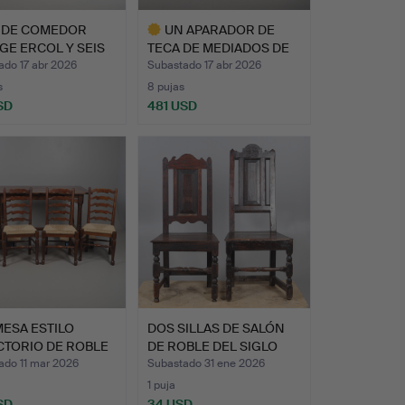
 DE COMEDOR
UN APARADOR DE
GE ERCOL Y SEIS
TECA DE MEDIADOS DE
…
SIGLO A…
ado 17 abr 2026
Subastado 17 abr 2026
s
8 pujas
SD
481 USD
Lote
seleccionado
ESA ESTILO
DOS SILLAS DE SALÓN
CTORIO DE ROBLE
DE ROBLE DEL SIGLO
Y…
XVI…
ado 11 mar 2026
Subastado 31 ene 2026
1 puja
SD
34 USD