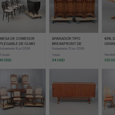
MESA DE COMEDOR
APARADOR TIPO
676
.
D
PLEGABLE DE OLMO
BREAKFRONT DE
GRAN
OSCURO Y …
REPRODUCCIÓN.
COME
Subastado 8 jul 2026
Subastado 21 jun 2026
2 pujas
1 puja
Vendid
41 USD
34 USD
512 U