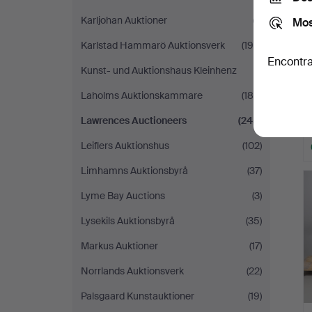
Karljohan Auktioner
(7)
Mos
Karlstad Hammarö Auktionsverk
(195)
Encontra
Kunst- und Auktionshaus Kleinhenz
(1)
Laholms Auktionskammare
(180)
Lawrences Auctioneers
(245)
Leiflers Auktionshus
(102)
Limhamns Auktionsbyrå
(37)
Lyme Bay Auctions
(3)
Lysekils Auktionsbyrå
(35)
Markus Auktioner
(17)
Norrlands Auktionsverk
(22)
Palsgaard Kunstauktioner
(19)