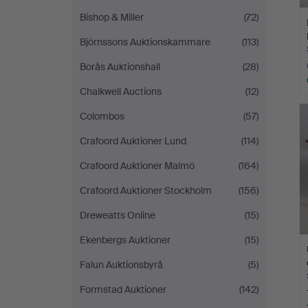
Bishop & Miller
(72)
Björnssons Auktionskammare
(113)
Borås Auktionshall
(28)
Chalkwell Auctions
(12)
Colombos
(57)
Crafoord Auktioner Lund
(114)
Crafoord Auktioner Malmö
(164)
Crafoord Auktioner Stockholm
(156)
Dreweatts Online
(15)
Ekenbergs Auktioner
(15)
Falun Auktionsbyrå
(5)
Formstad Auktioner
(142)