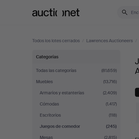
Auctionet.com
Todos los lotes cerrados
/
Lawrences Auctioneers
/
Juegos
Categorías
de
Todas las categorías
(81.659)
Muebles
(13.716)
comedor
Armarios y estanterías
(2.409)
en
Cómodas
(1.417)
Lawrences
Escritorios
(118)
Juegos de comedor
(245)
Auctioneers
P
Mesas
(2.815)