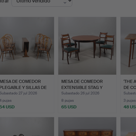
ltrar
de
emate
MESA DE COMEDOR
MESA DE COMEDOR
'THE 
PLEGABLE Y SILLAS DE
EXTENSIBLE STAG Y
DE CO
COMED…
CUATRO S…
Subastado 27 jul 2026
Subastado 26 jul 2026
Subasta
4 pujas
8 pujas
3 pujas
54 USD
65 USD
48 U