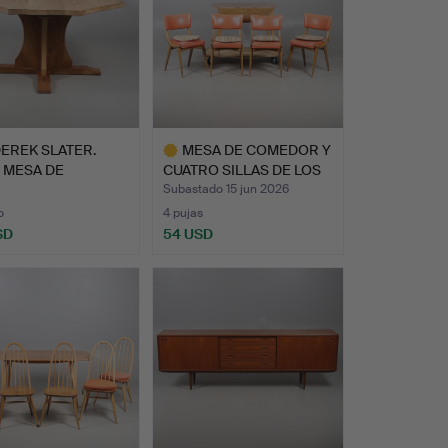
EREK SLATER.
MESA DE COMEDOR Y
 MESA DE
CUATRO SILLAS DE LOS
DOR DE ROBL…
AÑO…
Subastado 15 jun 2026
o
4 pujas
SD
54 USD
Lote
seleccionado