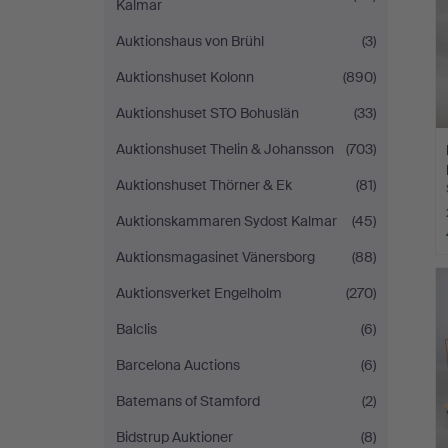
Kalmar
Auktionshaus von Brühl
(3)
Auktionshuset Kolonn
(890)
Auktionshuset STO Bohuslän
(33)
Auktionshuset Thelin & Johansson
(703)
Auktionshuset Thörner & Ek
(81)
Auktionskammaren Sydost Kalmar
(45)
Auktionsmagasinet Vänersborg
(88)
Auktionsverket Engelholm
(270)
Balclis
(6)
Barcelona Auctions
(6)
Batemans of Stamford
(2)
Bidstrup Auktioner
(8)