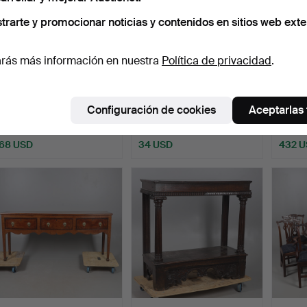
trarte y promocionar noticias y contenidos en sitios web exte
rás más información en nuestra
Política de privacidad
.
UNA MESA DE COMEDOR
UNA MESA DE COMEDOR
UN A
DE DOS PILARES Y SEIS
CIRCULAR DE MADERA
MEDIA
Configuración de cookies
Aceptarlas
…
DUR…
A. H. 
Subastado 3 ene 2026
Subastado 17 dic 2025
Subast
3 pujas
1 puja
17 puja
68 USD
34 USD
432 