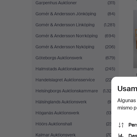
Garpenhus Auktioner
(311)
Gomér & Andersson Jönköping
(84)
Gomér & Andersson Linköping
(1.281)
Gomér & Andersson Norrköping
(694)
Gomér & Andersson Nyköping
(206)
Göteborgs Auktionsverk
(679)
Halmstads Auktionskammare
(245)
Handelslagret Auktionsservice
(220)
Usam
Helsingborgs Auktionskammare
(1.329)
Algunas 
Hälsinglands Auktionsverk
(99)
mismo pu
Höganäs Auktionsverk
(134)
Höörs Auktionshall
(237)
Per
Kalmar Auktionsverk
(707)
Des