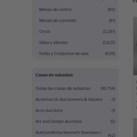
Fi
Mesas de centro
(85)
r
Mesas de comedor
(91)
Otros
(3.281)
Sillas y sillones
(2.627)
Sofás y Conjuntos de sala
(628)
Casas de subastas
Todas las casas de subastas
(16.734)
Acreman St Auctioneers & Valuers
(1)
Arce Auctions
(1)
Art and Design Auctions
(5)
Auktionsfirma Kenneth Svensson i
(42)