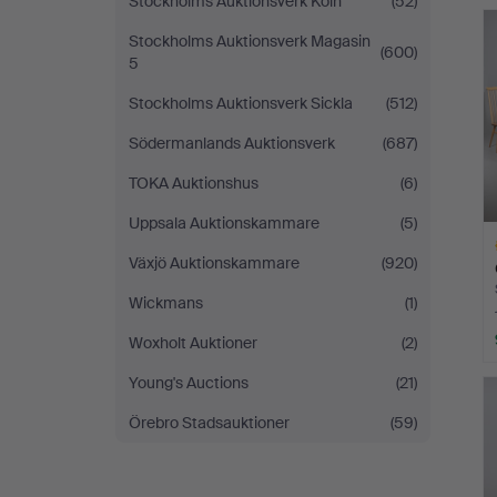
Stockholms Auktionsverk Köln
(52)
L
s
Stockholms Auktionsverk Magasin
(600)
5
Stockholms Auktionsverk Sickla
(512)
Södermanlands Auktionsverk
(687)
TOKA Auktionshus
(6)
Uppsala Auktionskammare
(5)
Växjö Auktionskammare
(920)
Wickmans
(1)
Woxholt Auktioner
(2)
L
Young's Auctions
(21)
s
Örebro Stadsauktioner
(59)