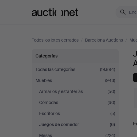
Auctionet.com
Todos los lotes cerrados
/
Barcelona Auctions
/
Mue
Juegos
Categorías
de
Todas las categorías
(19.894)
Muebles
(943)
comedor
Armarios y estanterías
(50)
en
Cómodas
(60)
Barcelona
Escritorios
(5)
P
Fi
Juegos de comedor
(6)
Auctions
Mesas
(224)