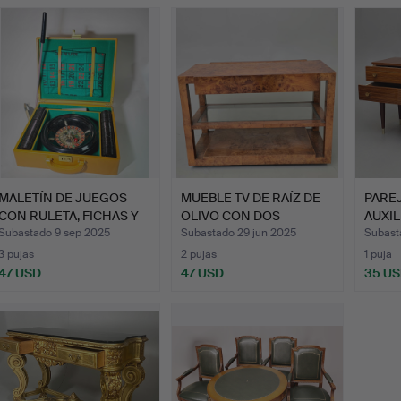
emate
MALETÍN DE JUEGOS
MUEBLE TV DE RAÍZ DE
PAREJ
CON RULETA, FICHAS Y
OLIVO CON DOS
AUXIL
TAP…
ESTANTE…
DE…
Subastado 9 sep 2025
Subastado 29 jun 2025
Subast
3 pujas
2 pujas
1 puja
47 USD
47 USD
35 U