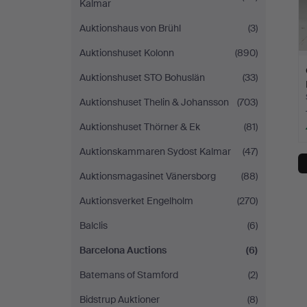
Kalmar
Auktionshaus von Brühl
(3)
Auktionshuset Kolonn
(890)
Auktionshuset STO Bohuslän
(33)
Auktionshuset Thelin & Johansson
(703)
Auktionshuset Thörner & Ek
(81)
Auktionskammaren Sydost Kalmar
(47)
Auktionsmagasinet Vänersborg
(88)
Auktionsverket Engelholm
(270)
Balclis
(6)
Barcelona Auctions
(6)
Batemans of Stamford
(2)
Bidstrup Auktioner
(8)