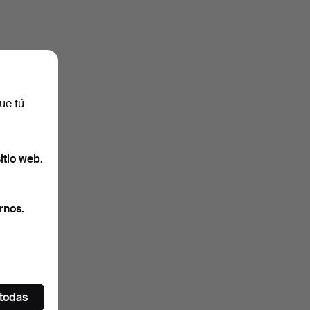
ue tú
itio web.
rnos.
 todas