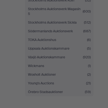
Stockholms Auktionsverk Köln
(52)
Stockholms Auktionsverk Magasin
(600)
5
Stockholms Auktionsverk Sickla
(512)
Södermanlands Auktionsverk
(687)
TOKA Auktionshus
(6)
Uppsala Auktionskammare
(5)
Växjö Auktionskammare
(920)
Wickmans
(1)
Woxholt Auktioner
(2)
Young's Auctions
(21)
Örebro Stadsauktioner
(59)