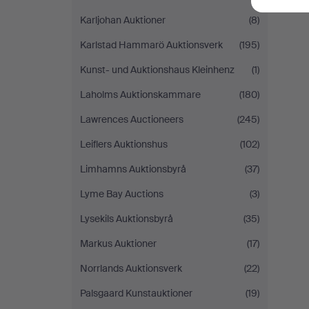
Karljohan Auktioner
(8)
Karlstad Hammarö Auktionsverk
(195)
Kunst- und Auktionshaus Kleinhenz
(1)
Laholms Auktionskammare
(180)
Lawrences Auctioneers
(245)
Leiflers Auktionshus
(102)
Limhamns Auktionsbyrå
(37)
Lyme Bay Auctions
(3)
Lysekils Auktionsbyrå
(35)
Markus Auktioner
(17)
Norrlands Auktionsverk
(22)
Palsgaard Kunstauktioner
(19)