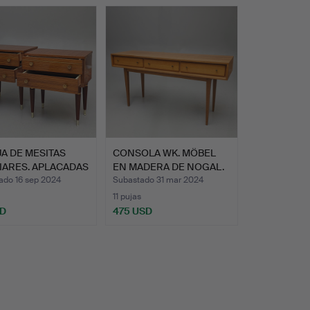
A DE MESITAS
CONSOLA WK. MÖBEL
IARES. APLACADAS
EN MADERA DE NOGAL.
AÑOS…
ado 16 sep 2024
Subastado 31 mar 2024
11 pujas
SD
475 USD