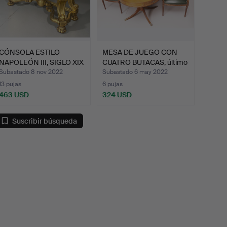
CÓNSOLA ESTILO
MESA DE JUEGO CON
NAPOLEÓN III, SIGLO XIX
CUATRO BUTACAS, último
EN …
c…
Subastado 8 nov 2022
Subastado 6 may 2022
13 pujas
6 pujas
463 USD
324 USD
Suscribir búsqueda