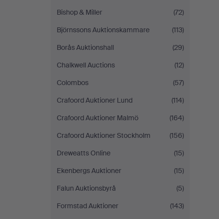
Bishop & Miller
(72)
Björnssons Auktionskammare
(113)
Borås Auktionshall
(29)
Chalkwell Auctions
(12)
Colombos
(57)
Crafoord Auktioner Lund
(114)
Crafoord Auktioner Malmö
(164)
Crafoord Auktioner Stockholm
(156)
Dreweatts Online
(15)
Ekenbergs Auktioner
(15)
Falun Auktionsbyrå
(5)
Formstad Auktioner
(143)