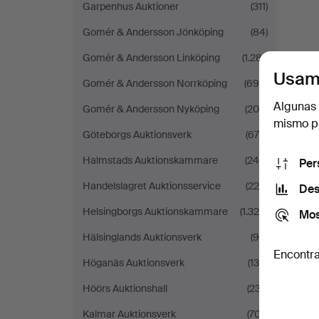
Garpenhus Auktioner
(311)
Gomér & Andersson Jönköping
(84)
Gomér & Andersson Linköping
(1.281)
Usam
Gomér & Andersson Norrköping
(694)
Algunas 
Gomér & Andersson Nyköping
(206)
mismo pu
Göteborgs Auktionsverk
(679)
Halmstads Auktionskammare
(245)
Per
Handelslagret Auktionsservice
(220)
Des
Helsingborgs Auktionskammare
(1.329)
Mos
Hälsinglands Auktionsverk
(99)
Encontra
Höganäs Auktionsverk
(134)
Höörs Auktionshall
(237)
Kalmar Auktionsverk
(707)