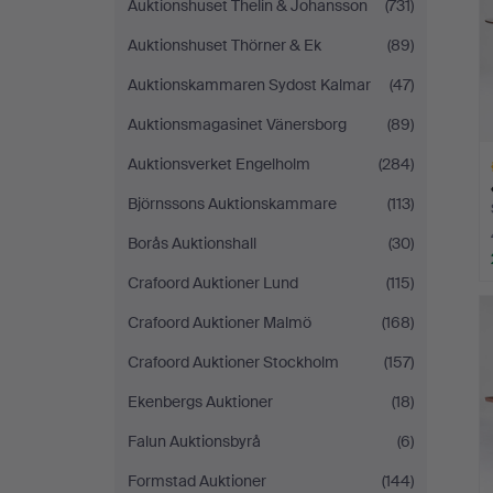
Auktionshuset Thelin & Johansson
(731)
Auktionshuset Thörner & Ek
(89)
Auktionskammaren Sydost Kalmar
(47)
Auktionsmagasinet Vänersborg
(89)
Auktionsverket Engelholm
(284)
Björnssons Auktionskammare
(113)
Borås Auktionshall
(30)
Crafoord Auktioner Lund
(115)
L
s
Crafoord Auktioner Malmö
(168)
Crafoord Auktioner Stockholm
(157)
Ekenbergs Auktioner
(18)
Falun Auktionsbyrå
(6)
Formstad Auktioner
(144)