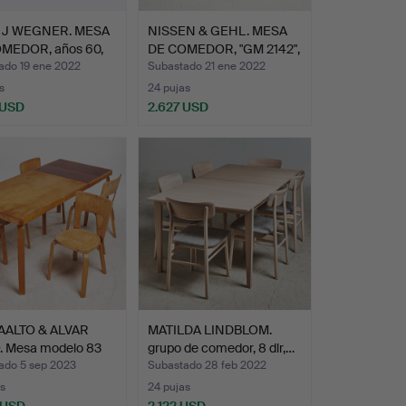
 J WEGNER. MESA
NISSEN & GEHL. MESA
MEDOR, años 60,
DE COMEDOR, "GM 2142",
…
ado 19 ene 2022
Subastado 21 ene 2022
s
24 pujas
 USD
2.627 USD
AALTO & ALVAR
MATILDA LINDBLOM.
. Mesa modelo 83
grupo de comedor, 8 dlr,…
ado 5 sep 2023
Subastado 28 feb 2022
s
24 pujas
 USD
2.122 USD