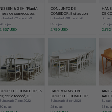
NISSEN & GEH, "Plank",
CONJUNTO DE
HANS
mesa de comedor, pa…
COMEDOR. 8 sillas con
DE CO
brazos C…
m…
Subastado 12 ene 2023
Subastado 30 jun 2026
Subast
26 pujas
35 pujas
57 puja
2.837 USD
2.790 USD
2.732
GRUPO DE COMEDOR, 15
CARL MALMSTEN.
AINO 
dlr, estilo rococó, D…
GRUPO DE COMEDOR,
AALTO
"Herrgård…
y…
Subastado 7 ago 2022
Subastado 8 oct 2021
Subast
30 pujas
28 pujas
33 puja
2.532 USD
2.522 USD
2.470