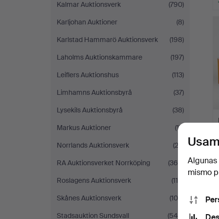
Kalmar Auktionsverk
(790)
Karljohan Auktioner
(8)
Karlstad Hammarö Auktionsverk
(198)
Laholms Auktionskammare
(197)
Leiflers Auktionshus
(113)
Limhamns Auktionsbyrå
(37)
Lysekils Auktionsbyrå
(38)
Markus Auktioner
(17)
Usam
Norrlands Auktionsverk
(22)
Algunas 
RA Auktionsverket Norrköping
(365)
mismo pu
Roslagens Auktionsverk
(110)
Skånes Auktionsverk
(104)
Per
Stadsauktion Sundsvall
(549)
Des