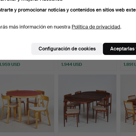
trarte y promocionar noticias y contenidos en sitios web exte
rás más información en nuestra
Política de privacidad
.
HANS OLSEN.
HANS J WEGNER.
NIRVA
"Roundette", Frem Röjle,
mesa de comedor, modelo
de co
Configuración de cookies
Aceptarlas
años …
"CH…
Subastado 1 may 2022
Subastado 27 sep 2021
Subast
16 pujas
28 pujas
19 puja
1.959 USD
1.944 USD
1.891
Lote
seleccionado