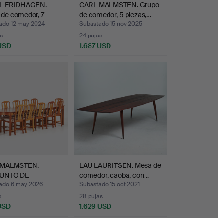
L FRIDHAGEN.
CARL MALMSTEN. Grupo
 de comedor, 7
de comedor, 5 piezas,…
ado 12 may 2024
Subastado 15 nov 2025
s
24 pujas
 USD
1.687 USD
 MALMSTEN.
LAU LAURITSEN. Mesa de
UNTO DE
comedor, caoba, con…
OR, 13+3 p…
ado 6 may 2026
Subastado 15 oct 2021
s
28 pujas
 USD
1.629 USD