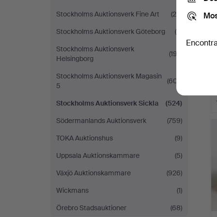
Stockholms Auktionsverk Fine Art
(25)
Mos
Stockholms Auktionsverk Göteborg
(8)
Encontra
Stockholms Auktionsverk
(197)
Helsingborg
Stockholms Auktionsverk Magasin
(607)
5
Stockholms Auktionsverk Sickla
(524)
Södermanlands Auktionsverk
(759)
TOKA Auktionshus
(9)
Uppsala Auktionskammare
(5)
Växjö Auktionskammare
(926)
Wickmans
(1)
Örebro Stadsauktioner
(68)