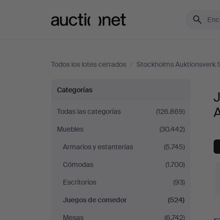
Auctionet.com
Todos los lotes cerrados
/
Stockholms Auktionsverk S
Juegos
Categorías
de
A
Todas las categorías
(126.869)
Muebles
(30.442)
comedor
Armarios y estanterías
(5.745)
en
Cómodas
(1.700)
Stockholms
Escritorios
(93)
Juegos de comedor
(524)
Auktionsverk
P
Mesas
(6.742)