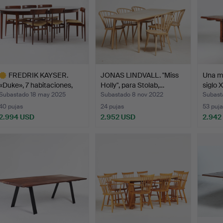
FREDRIK KAYSER.
JONAS LINDVALL. "Miss
Una m
«Duke», 7 habitaciones,
Holly", para Stolab,…
siglo 
me…
Subastado 18 may 2025
Subastado 8 nov 2022
Subast
40 pujas
24 pujas
53 puja
2.994 USD
2.952 USD
2.942
ote
eleccionado