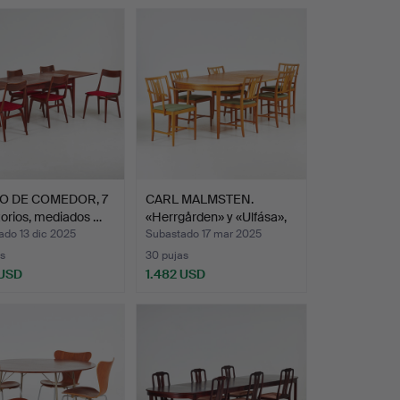
O DE COMEDOR, 7
CARL MALMSTEN.
orios, mediados …
«Herrgården» y «Ulfása»,
gr…
ado 13 dic 2025
Subastado 17 mar 2025
s
30 pujas
 USD
1.482 USD