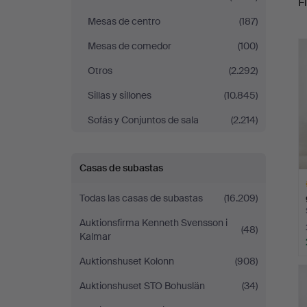
Fi
Sickla
Mesas de centro
(187)
r
Mesas de comedor
(100)
Otros
(2.292)
Sillas y sillones
(10.845)
Sofás y Conjuntos de sala
(2.214)
Casas de subastas
Todas las casas de subastas
(16.209)
Auktionsfirma Kenneth Svensson i
(48)
Kalmar
Auktionshuset Kolonn
(908)
L
s
Auktionshuset STO Bohuslän
(34)