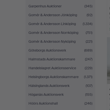
Garpenhus Auktioner
(345)
Gomér & Andersson Jönköping
(92)
Gomér & Andersson Linköping
(1.334)
Gomér & Andersson Norrköping
(751)
Gomér & Andersson Nyköping
(221)
Göteborgs Auktionsverk
(689)
Halmstads Auktionskammare
(247)
Handelslagret Auktionsservice
(229)
Helsingborgs Auktionskammare
(1.371)
Hälsinglands Auktionsverk
(107)
Höganäs Auktionsverk
(155)
Höörs Auktionshall
(246)