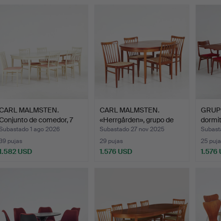
CARL MALMSTEN.
CARL MALMSTEN.
GRUP
Conjunto de comedor, 7
«Herrgården», grupo de
dormit
piez…
come…
Subastado 1 ago 2026
Subastado 27 nov 2025
Subast
39 pujas
29 pujas
25 puja
1.582 USD
1.576 USD
1.576