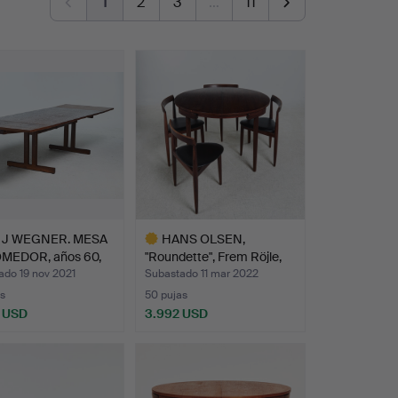
1
2
3
…
11
 J WEGNER. MESA
HANS OLSEN,
MEDOR, años 60,
"Roundette", Frem Röjle,
años …
ado 19 nov 2021
Subastado 11 mar 2022
s
50 pujas
 USD
3.992 USD
Lote
seleccionado