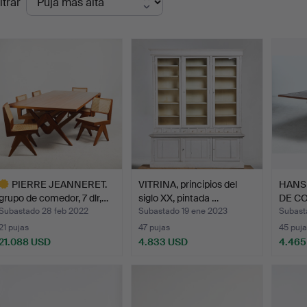
ltrar
de
emate
PIERRE JEANNERET.
VITRINA, principios del
HANS
grupo de comedor, 7 dlr,…
siglo XX, pintada …
DE CO
m…
Subastado 28 feb 2022
Subastado 19 ene 2023
Subast
21 pujas
47 pujas
45 puja
21.088 USD
4.833 USD
4.465
ote
eleccionado