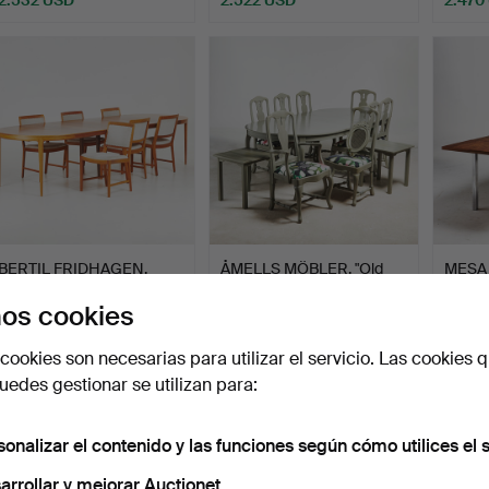
BERTIL FRIDHAGEN.
ÅMELLS MÖBLER, "Old
MESA
Grupo de comedor,
Sweden", grupo de come…
Ansage
os cookies
«Facet…
tabl…
Subastado 18 jun 2025
Subastado 21 ago 2022
Subast
33 pujas
29 pujas
37 puja
cookies son necesarias para utilizar el servicio. Las cookies q
2.109 USD
2.101 USD
2.049
edes gestionar se utilizan para:
sonalizar el contenido y las funciones según cómo utilices el s
arrollar y mejorar Auctionet.