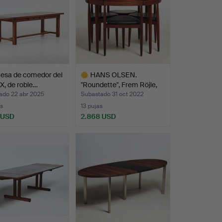
esa de comedor del
HANS OLSEN.
XX, de roble…
"Roundette", Frem Röjle,
Dinam…
ado 22 abr 2025
Subastado 31 oct 2022
s
13 pujas
 USD
2.868 USD
Lote
seleccionado