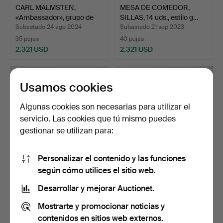
CARL MALMSTEN,
MESA DE COMEDOR,
«Ambassador», grupo de
SILLAS, 14 uds., estilo g…
come…
Subastado 24 ago 2024
Subastado 21 sep 2023
35 pujas
40 pujas
2.321 USD
2.321 USD
Usamos cookies
Algunas cookies son necesarias para utilizar el
servicio. Las cookies que tú mismo puedes
gestionar se utilizan para:
Personalizar el contenido y las funciones
según cómo utilices el sitio web.
EERO SAARINEN. Mesa de
CARL MALMSTEN.
comedor, «Tulip», K…
MUEBLES DE COMEDOR,
Desarrollar y mejorar Auctionet.
"Ambass…
Subastado 28 dic 2025
Subastado 5 ene 2022
Mostrarte y promocionar noticias y
44 pujas
42 pujas
2.321 USD
2.243 USD
contenidos en sitios web externos.