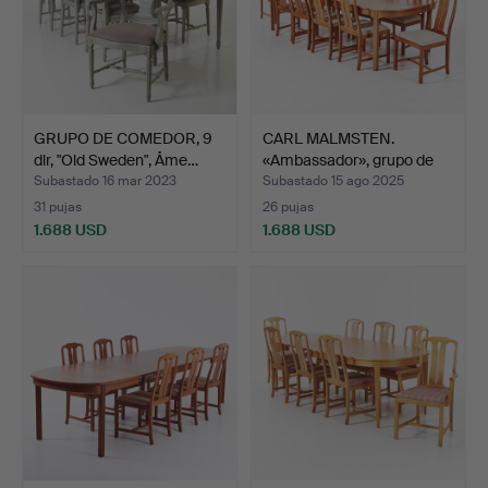
GRUPO DE COMEDOR, 9
CARL MALMSTEN.
dlr, "Old Sweden", Åme…
«Ambassador», grupo de
come…
Subastado 16 mar 2023
Subastado 15 ago 2025
31 pujas
26 pujas
1.688 USD
1.688 USD