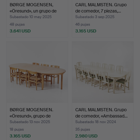
BØRGE MOGENSEN,
CARL MALMSTEN. Grupo
«Öresund», un grupo de
de comedor, 7 piezas,…
com…
Subastado 10 may 2025
Subastado 3 sep 2025
48 pujas
46 pujas
3.641 USD
3.165 USD
BØRGE MOGENSEN.
CARL MALMSTEN. Grupo
«Öresund», grupo de
de comedor, «Ambassad…
comedo…
Subastado 13 nov 2025
Subastado 18 nov 2024
18 pujas
35 pujas
3.165 USD
2.980 USD