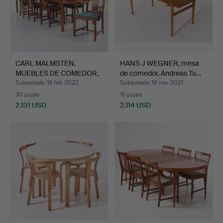
CARL MALMSTEN.
HANS J WEGNER, mesa
MUEBLES DE COMEDOR,
de comedor, Andreas Tu…
"Ambass…
Subastado 16 feb 2022
Subastado 18 nov 2021
30 pujas
16 pujas
2.131 USD
2.114 USD