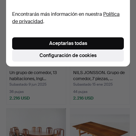
Encontrarás más información en nuestra
Política
de privacidad
.
Aceptarlas todas
Configuración de cookies
Un grupo de comedor, 13
NILS JONSSON. Grupo de
habitaciones, Ingl…
comedor, 7 piezas, …
Subastado 9 jun 2025
Subastado 15 ene 2025
36 pujas
44 pujas
2.216 USD
2.216 USD