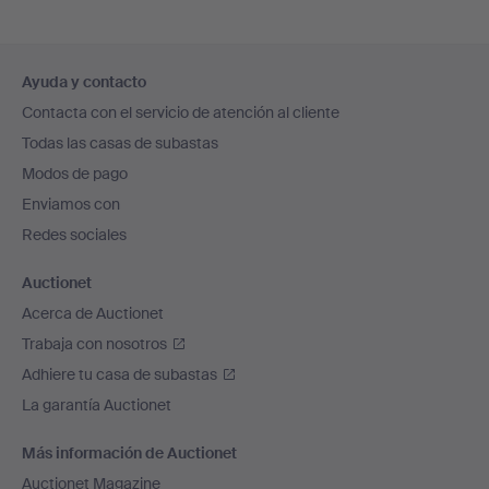
Navegación
Ayuda y contacto
en
Contacta con el servicio de atención al cliente
el
Todas las casas de subastas
pie
Modos de pago
de
Enviamos con
página
Redes sociales
Auctionet
Acerca de Auctionet
Trabaja con nosotros
Adhiere tu casa de subastas
La garantía Auctionet
Más información de Auctionet
Auctionet Magazine