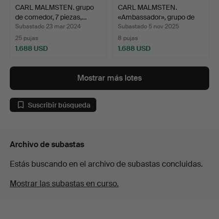
CARL MALMSTEN. grupo
CARL MALMSTEN.
de comedor, 7 piezas,…
«Ambassador», grupo de
come…
Subastado 23 mar 2024
Subastado 5 nov 2025
25 pujas
8 pujas
1.688 USD
1.688 USD
Mostrar más lotes
Suscribir búsqueda
Archivo de subastas
Estás buscando en el archivo de subastas concluidas.
Mostrar las subastas en curso.