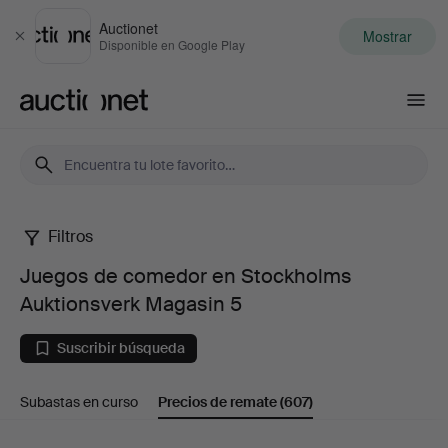
Auctionet
Mostrar
Cerrar
Disponible en Google Play
Auctionet.com
Filtros
Juegos
Juegos de comedor en Stockholms
de
Auktionsverk Magasin 5
comedor
Suscribir búsqueda
en
Subastas en curso
Precios de remate
(607)
Stockholms