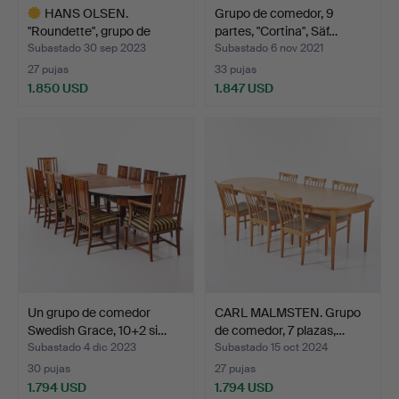
HANS OLSEN.
Grupo de comedor, 9
"Roundette", grupo de
partes, "Cortina", Säf…
comedor,…
Subastado 30 sep 2023
Subastado 6 nov 2021
27 pujas
33 pujas
1.850 USD
1.847 USD
Lote
seleccionado
Un grupo de comedor
CARL MALMSTEN. Grupo
Swedish Grace, 10+2 si…
de comedor, 7 plazas,…
Subastado 4 dic 2023
Subastado 15 oct 2024
30 pujas
27 pujas
1.794 USD
1.794 USD