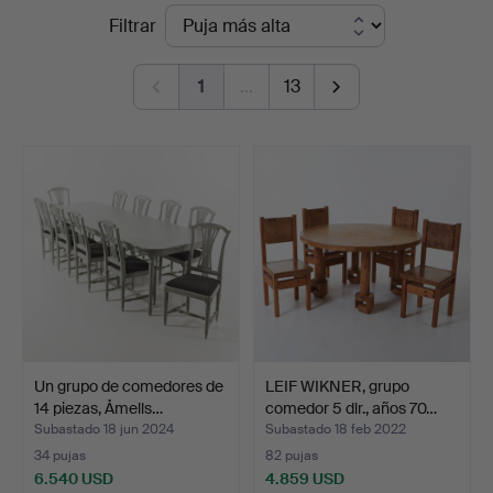
Precios
Filtrar
Auktionsverk
de
Magasin
1
…
13
remate
5
Un grupo de comedores de
LEIF WIKNER, grupo
14 piezas, Åmells…
comedor 5 dlr., años 70…
Subastado 18 jun 2024
Subastado 18 feb 2022
34 pujas
82 pujas
6.540 USD
4.859 USD