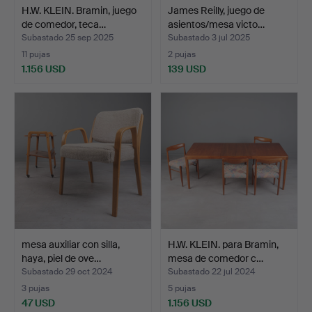
H.W. KLEIN. Bramin, juego
James Reilly, juego de
de comedor, teca…
asientos/mesa victo…
Subastado 25 sep 2025
Subastado 3 jul 2025
11 pujas
2 pujas
1.156 USD
139 USD
mesa auxiliar con silla,
H.W. KLEIN. para Bramin,
haya, piel de ove…
mesa de comedor c…
Subastado 29 oct 2024
Subastado 22 jul 2024
3 pujas
5 pujas
47 USD
1.156 USD