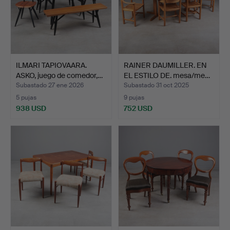
ILMARI TAPIOVAARA.
RAINER DAUMILLER. EN
ASKO, juego de comedor,…
EL ESTILO DE. mesa/me…
Subastado 27 ene 2026
Subastado 31 oct 2025
5 pujas
9 pujas
938 USD
752 USD