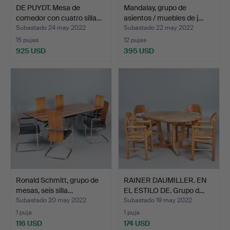
DE PUYDT. Mesa de
Mandalay, grupo de
comedor con cuatro silla…
asientos / muebles de j…
Subastado 24 may 2022
Subastado 22 may 2022
15 pujas
12 pujas
925 USD
395 USD
Ronald Schmitt, grupo de
RAINER DAUMILLER. EN
mesas, seis silla…
EL ESTILO DE. Grupo d…
Subastado 20 may 2022
Subastado 19 may 2022
1 puja
1 puja
116 USD
174 USD