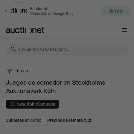
Auctionet
Mostrar
Cerrar
Disponible en Google Play
Auctionet.com
Filtros
Juegos
Juegos de comedor en Stockholms
de
Auktionsverk Köln
comedor
Suscribir búsqueda
en
Subastas en curso
Precios de remate
(52)
Stockholms