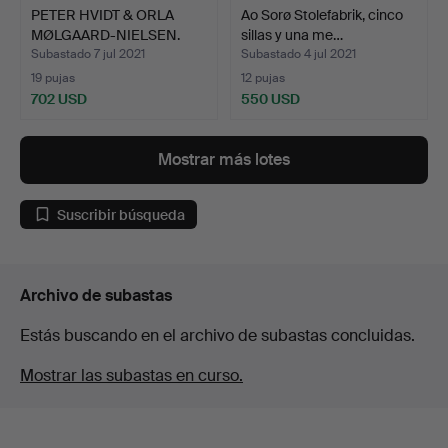
PETER HVIDT & ORLA
Ao Sorø Stolefabrik, cinco
MØLGAARD-NIELSEN.
sillas y una me…
Peter…
Subastado 7 jul 2021
Subastado 4 jul 2021
19 pujas
12 pujas
702 USD
550 USD
Mostrar más lotes
Suscribir búsqueda
Archivo de subastas
Estás buscando en el archivo de subastas concluidas.
Mostrar las subastas en curso.