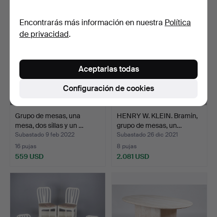
Encontrarás más información en nuestra
Política
de privacidad
.
Aceptarlas todas
Configuración de cookies
Grupo de mesas, una
HENRY W. KLEIN. Bramin,
mesa, dos sillas y un …
grupo de mesas, un…
Subastado 9 feb 2022
Subastado 26 dic 2021
16 pujas
8 pujas
559 USD
2.081 USD