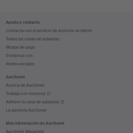
Navegación
Ayuda y contacto
en
Contacta con el servicio de atención al cliente
el
Todas las casas de subastas
pie
Modos de pago
de
Enviamos con
página
Redes sociales
Auctionet
Acerca de Auctionet
Trabaja con nosotros
Adhiere tu casa de subastas
La garantía Auctionet
Más información de Auctionet
Auctionet Magazine