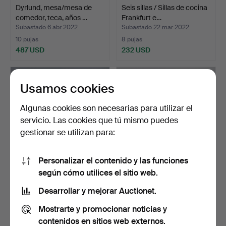
Dyrlund, mesa/mesa de
Seis sillas / Sillas de cocina
comedor, teca, años …
Frankfurt e…
Subastado 6 abr 2022
Subastado 22 mar 2022
10 pujas
8 pujas
487 USD
232 USD
Usamos cookies
Algunas cookies son necesarias para utilizar el
servicio. Las cookies que tú mismo puedes
gestionar se utilizan para:
Personalizar el contenido y las funciones
según cómo utilices el sitio web.
Banco brutalista / banco de
Mesa / mesa de comedor,
esquina, roble…
mármol, años 80, I…
Desarrollar y mejorar Auctionet.
Subastado 14 mar 2022
Subastado 12 mar 2022
Mostrarte y promocionar noticias y
10 pujas
14 pujas
174 USD
925 USD
contenidos en sitios web externos.