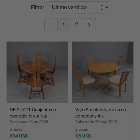
Precios
Filtrar
Auktionsverk
de
Köln
1
2
remate
DE PUYDT. Conjunto de
Vejle Stolefabrik, mesa de
comedor brutalista, …
comedor y 4 sil…
Subastado 8 jun 2026
Subastado 15 may 2026
3 pujas
2 pujas
694 USD
116 USD