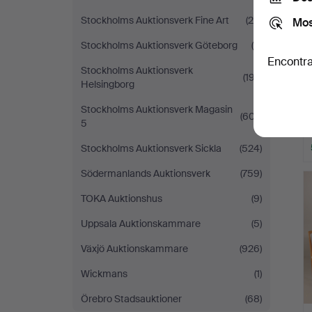
Stockholms Auktionsverk Fine Art
(25)
Mos
Stockholms Auktionsverk Göteborg
(8)
Encontra
Stockholms Auktionsverk
(197)
Helsingborg
Stockholms Auktionsverk Magasin
(607)
5
Stockholms Auktionsverk Sickla
(524)
L
Södermanlands Auktionsverk
(759)
s
TOKA Auktionshus
(9)
Uppsala Auktionskammare
(5)
Växjö Auktionskammare
(926)
Wickmans
(1)
Örebro Stadsauktioner
(68)