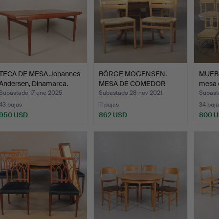
TECA DE MESA Johannes
BÖRGE MOGENSEN.
MUEB
Andersen, Dinamarca.
MESA DE COMEDOR
mesa c
"coctelera…
Subastado 17 ene 2025
Subastado 28 nov 2021
Subast
43 pujas
11 pujas
34 puja
950 USD
862 USD
800 