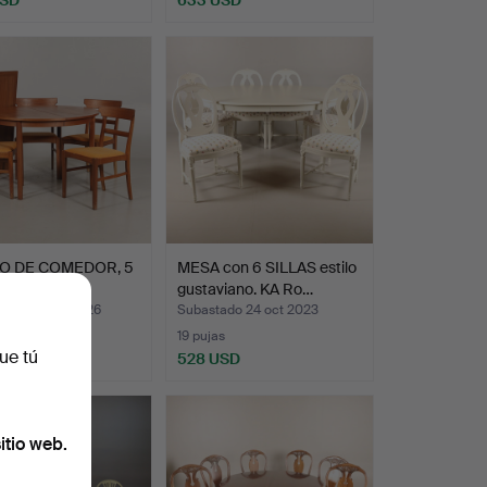
O DE COMEDOR, 5
MESA con 6 SILLAS estilo
, teca.
gustaviano. KA Ro…
ado 23 mar 2026
Subastado 24 oct 2023
s
19 pujas
ue tú
SD
528 USD
itio web.