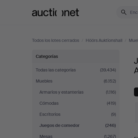
Auctionet.com
Todos los lotes cerrados
/
Höörs Auktionshall
/
Mue
Juegos
Categorías
de
A
Todas las categorías
(39.434)
Muebles
(6.152)
comedor
Armarios y estanterías
(1.116)
en
Cómodas
(419)
Höörs
Escritorios
(9)
Juegos de comedor
(246)
Auktionshall
P
Mesas
(1.267)