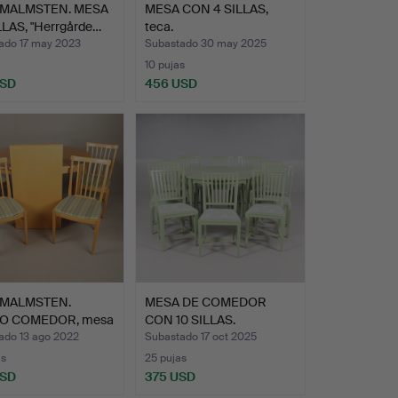
 MALMSTEN. MESA
MESA CON 4 SILLAS,
LLAS, "Herrgårde…
teca.
ado 17 may 2023
Subastado 30 may 2025
10 pujas
USD
456 USD
 MALMSTEN.
MESA DE COMEDOR
O COMEDOR, mesa
CON 10 SILLAS.
 s…
ado 13 ago 2022
Subastado 17 oct 2025
as
25 pujas
USD
375 USD