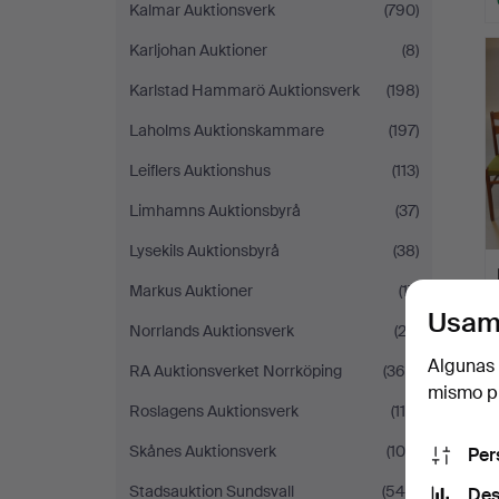
Kalmar Auktionsverk
(790)
Karljohan Auktioner
(8)
Karlstad Hammarö Auktionsverk
(198)
Laholms Auktionskammare
(197)
Leiflers Auktionshus
(113)
Limhamns Auktionsbyrå
(37)
Lysekils Auktionsbyrå
(38)
Markus Auktioner
(17)
Usam
Norrlands Auktionsverk
(22)
Algunas 
RA Auktionsverket Norrköping
(365)
mismo pu
Roslagens Auktionsverk
(110)
Skånes Auktionsverk
(104)
Per
Stadsauktion Sundsvall
(549)
Des