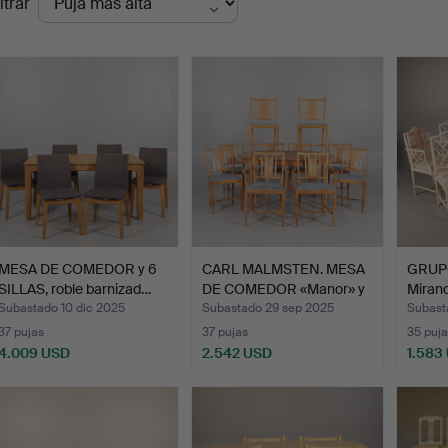
ltrar
de
emate
MESA DE COMEDOR y 6
CARL MALMSTEN. MESA
GRUP
SILLAS, roble barnizad…
DE COMEDOR «Manor» y
Miran
S…
Subastado 10 dic 2025
Subastado 29 sep 2025
Subast
37 pujas
37 pujas
35 puja
4.009 USD
2.542 USD
1.583