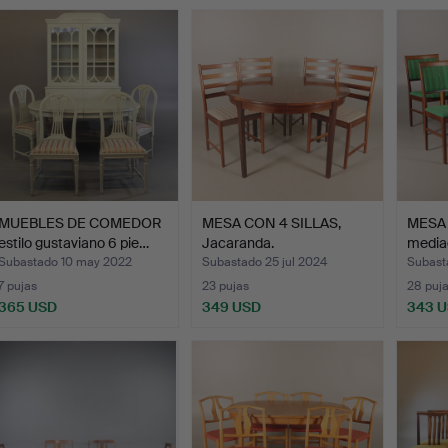
MUEBLES DE COMEDOR
MESA CON 4 SILLAS,
MESA c
estilo gustaviano 6 pie…
Jacaranda.
mediad
Subastado 10 may 2022
Subastado 25 jul 2024
Subast
7 pujas
23 pujas
28 puj
365 USD
349 USD
343 