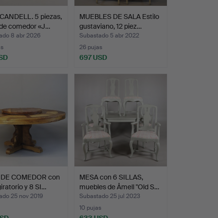
CANDELL. 5 piezas,
MUEBLES DE SALA Estilo
de comedor «J…
gustaviano, 12 piez…
ado 8 abr 2026
Subastado 5 abr 2022
as
26 pujas
SD
697 USD
 DE COMEDOR con
MESA con 6 SILLAS,
giratorio y 8 SI…
muebles de Åmell "Old S…
ado 25 nov 2019
Subastado 25 jul 2023
10 pujas
USD
633 USD