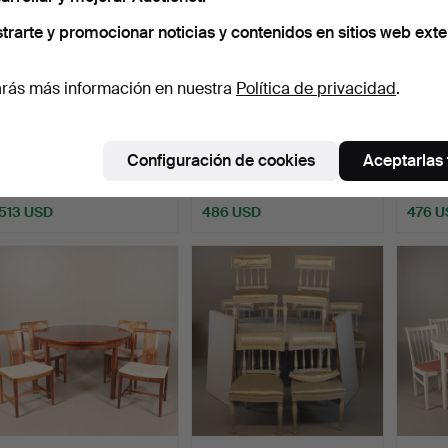
trarte y promocionar noticias y contenidos en sitios web exte
rás más información en nuestra
Política de privacidad
.
CONJUNTO DE
MESA con 4 sillas,
MESA
COMEDOR, 7 piezas, Bertil
Jacaranda.
6 silla
Configuración de cookies
Aceptarlas
Frid…
Probablement…
Subastado 31 jul 2026
Subastado 25 jun 2020
Subast
10 pujas
31 pujas
24 puja
513 USD
486 USD
476 U
ote
eleccionado