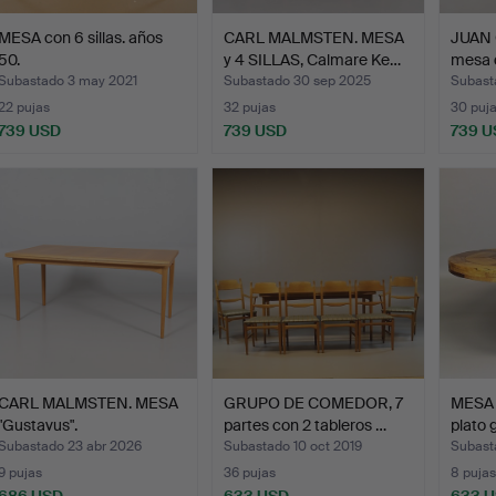
MESA con 6 sillas. años
CARL MALMSTEN. MESA
JUAN 
50.
y 4 SILLAS, Calmare Ke…
mesa 
Subastado 3 may 2021
Subastado 30 sep 2025
Subast
22 pujas
32 pujas
30 puj
739 USD
739 USD
739 U
CARL MALMSTEN. MESA
GRUPO DE COMEDOR, 7
MESA
"Gustavus".
partes con 2 tableros …
plato 
Subastado 23 abr 2026
Subastado 10 oct 2019
Subast
9 pujas
36 pujas
8 pujas
686 USD
633 USD
633 