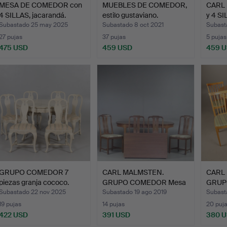
MESA DE COMEDOR con
MUEBLES DE COMEDOR,
CARL
4 SILLAS, jacarandá.
estilo gustaviano.
y 4 SI
Subastado 25 may 2025
Subastado 8 oct 2021
Subast
27 pujas
37 pujas
5 pujas
475 USD
459 USD
459 
GRUPO COMEDOR 7
CARL MALMSTEN.
CARL
piezas granja cococo.
GRUPO COMEDOR Mesa
GRUP
Ambassad…
con 4
Subastado 22 nov 2025
Subastado 19 ago 2019
Subast
19 pujas
14 pujas
20 puj
422 USD
391 USD
380 