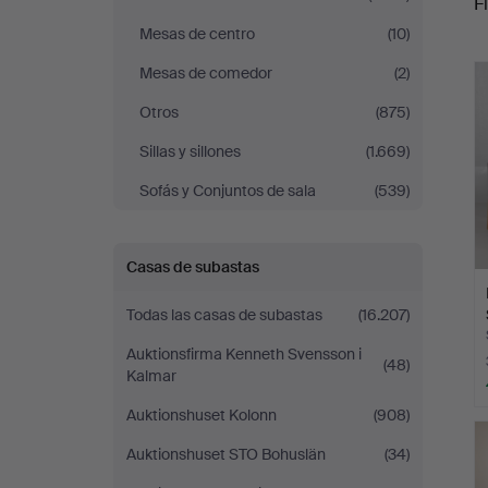
Fi
Mesas de centro
(10)
r
Mesas de comedor
(2)
Otros
(875)
Sillas y sillones
(1.669)
Sofás y Conjuntos de sala
(539)
Casas de subastas
Todas las casas de subastas
(16.207)
Auktionsfirma Kenneth Svensson i
(48)
Kalmar
Auktionshuset Kolonn
(908)
Auktionshuset STO Bohuslän
(34)