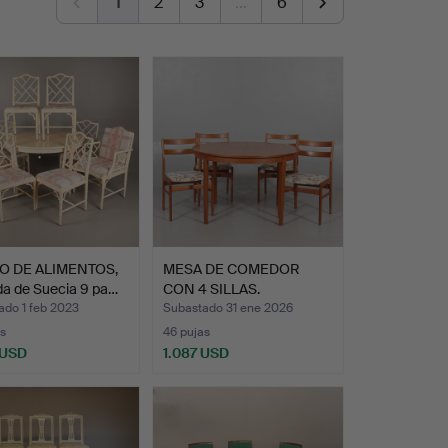
1
2
3
…
6
O DE ALIMENTOS,
MESA DE COMEDOR
da de Suecia 9 pa…
CON 4 SILLAS.
ado 1 feb 2023
Subastado 31 ene 2026
s
46 pujas
 USD
1.087 USD