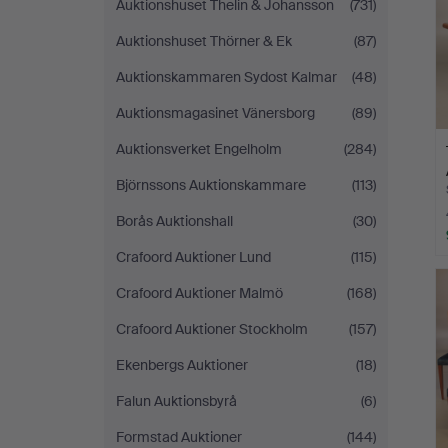
Auktionshuset Thelin & Johansson
(731)
Auktionshuset Thörner & Ek
(87)
Auktionskammaren Sydost Kalmar
(48)
Auktionsmagasinet Vänersborg
(89)
Auktionsverket Engelholm
(284)
Björnssons Auktionskammare
(113)
Borås Auktionshall
(30)
Crafoord Auktioner Lund
(115)
Crafoord Auktioner Malmö
(168)
Crafoord Auktioner Stockholm
(157)
Ekenbergs Auktioner
(18)
Falun Auktionsbyrå
(6)
Formstad Auktioner
(144)