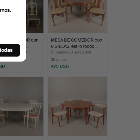
rnos.
 DE COMEDOR con
MESA DE COMEDOR con
s y 4 insertos,…
6 SILLAS, estilo rococ…
 todas
ado 3 ago 2020
Subastado 3 may 2024
s
39 pujas
SD
475 USD