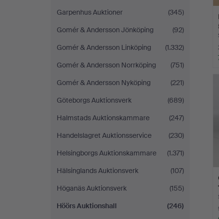
Garpenhus Auktioner
(345)
Gomér & Andersson Jönköping
(92)
Gomér & Andersson Linköping
(1.332)
Gomér & Andersson Norrköping
(751)
Gomér & Andersson Nyköping
(221)
Göteborgs Auktionsverk
(689)
Halmstads Auktionskammare
(247)
Handelslagret Auktionsservice
(230)
Helsingborgs Auktionskammare
(1.371)
Hälsinglands Auktionsverk
(107)
Höganäs Auktionsverk
(155)
Höörs Auktionshall
(246)