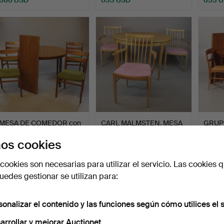
MESA DE COMEDOR con
CARL MALMSTEN. MESA
GRUP
4 sillas y 2 aletas ad…
y 3 SILLONES, "mansion…
piezas
os cookies
Subastado 24 nov 2020
Subastado 29 jul 2021
Subast
33 pujas
24 pujas
25 puja
cookies son necesarias para utilizar el servicio. Las cookies q
581 USD
581 USD
581 U
edes gestionar se utilizan para:
sonalizar el contenido y las funciones según cómo utilices el s
arrollar y mejorar Auctionet.