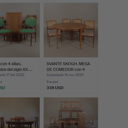
on 4 sillas,
SVANTE SKOGH. MESA
os del siglo XX. …
DE COMEDOR con 4
SILLAS…
ado 17 feb 2023
Subastado 14 nov 2025
as
9 pujas
USD
338 USD