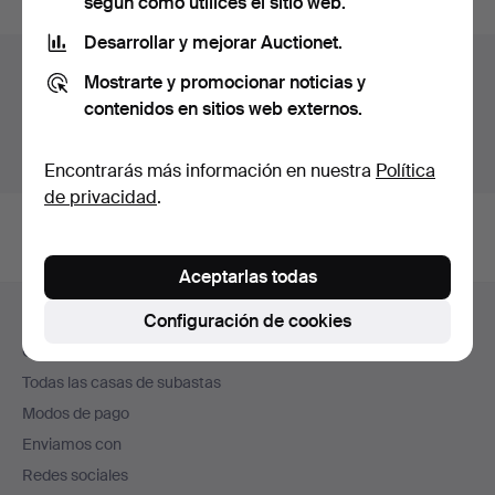
según cómo utilices el sitio web.
Desarrollar y mejorar Auctionet.
Archivo de subastas
Mostrarte y promocionar noticias y
contenidos en sitios web externos.
Estás buscando en el archivo de subastas concluidas.
Mostrar las subastas en curso.
Encontrarás más información en nuestra
Política
de privacidad
.
Aceptarlas todas
Navegación
Configuración de cookies
Ayuda y contacto
en
Contacta con el servicio de atención al cliente
el
Todas las casas de subastas
pie
Modos de pago
de
Enviamos con
página
Redes sociales