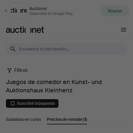
Auctionet
Mostrar
Cerrar
Disponible en Google Play
Auctionet.com
Filtros
Juegos
Juegos de comedor en Kunst- und
de
Auktionshaus Kleinhenz
comedor
Suscribir búsqueda
en
Subastas en curso
Precios de remate
(1)
Kunst-