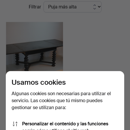
Precios
Filtrar
und
de
Auktionshaus
remate
Kleinhenz
Usamos cookies
MESA DE COMEDOR
ANTIGUA.
Algunas cookies son necesarias para utilizar el
Subastado 29 jun 2019
servicio. Las cookies que tú mismo puedes
14 pujas
gestionar se utilizan para:
231 USD
Personalizar el contenido y las funciones
Suscribir búsqueda