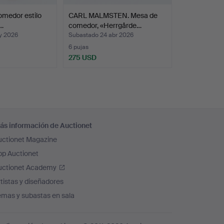
omedor estilo
CARL MALMSTEN. Mesa de
a…
comedor, «Herrgårde…
y 2026
Subastado 24 abr 2026
6 pujas
275 USD
ás información de Auctionet
uctionet Magazine
pp Auctionet
uctionet Academy
tistas y diseñadores
emas y subastas en sala