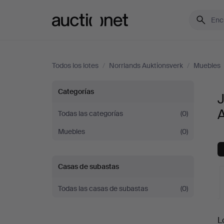
Auctionet.com
Todos los lotes
/
Norrlands Auktionsverk
/
Muebles
Juegos
Categorías
de
Todas las categorías
(0)
Muebles
(0)
comedor
en
Casas de subastas
Norrlands
Todas las casas de subastas
(0)
Auktionsverk
S
L