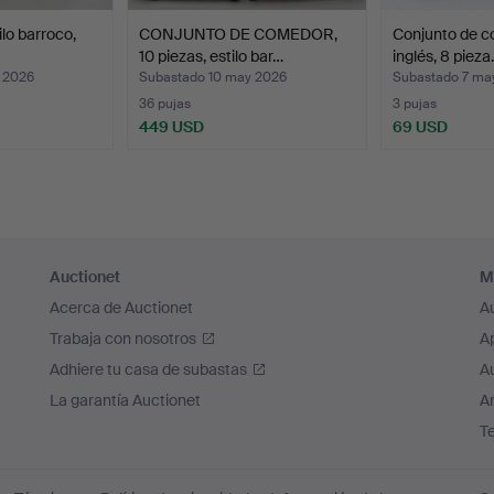
o barroco,
CONJUNTO DE COMEDOR,
Conjunto de c
10 piezas, estilo bar…
inglés, 8 piez
 2026
Subastado 10 may 2026
Subastado 7 ma
36 pujas
3 pujas
449 USD
69 USD
Auctionet
M
Acerca de Auctionet
A
Trabaja con nosotros
A
Adhiere tu casa de subastas
A
La garantía Auctionet
Ar
T