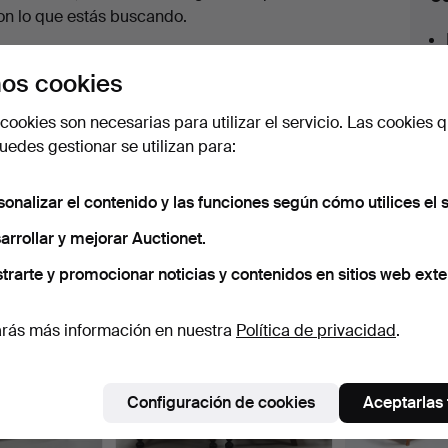
en
on lo que estás buscando.
urso
az clic en
Suscribir búsqueda
y recibirás un
os cookies
orreo tan pronto como dispongamos del lote.
cookies son necesarias para utilizar el servicio. Las cookies q
edes gestionar se utilizan para:
sonalizar el contenido y las funciones según cómo utilices el s
 nuestro archivo que coinciden con tu b
arrollar y mejorar Auctionet.
trarte y promocionar noticias y contenidos en sitios web exte
rás más información en nuestra
Política de privacidad
.
Configuración de cookies
Aceptarlas