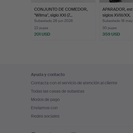
CONJUNTO DE COMEDOR,
APARADOR, estil
"Wilma", siglo XXI (7…
siglos XVIII/XX.
Subastado 28 jun 2026
Subastado 18 may
22 pujas
30 pujas
201 USD
359 USD
Navegación
Ayuda y contacto
en
Contacta con el servicio de atención al cliente
el
Todas las casas de subastas
pie
Modos de pago
de
Enviamos con
página
Redes sociales