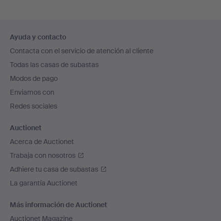
Navegación
Ayuda y contacto
en
Contacta con el servicio de atención al cliente
el
Todas las casas de subastas
pie
Modos de pago
de
Enviamos con
página
Redes sociales
Auctionet
Acerca de Auctionet
Trabaja con nosotros
Adhiere tu casa de subastas
La garantía Auctionet
Más información de Auctionet
Auctionet Magazine