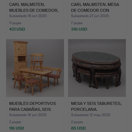
CARL MALMSTEN.
CARL MALMSTEN. MESA
MUEBLES DE COMEDOR,
DE COMEDOR CON
SIETE P…
CUATRO …
Subastado 16 oct 2025
Subastado 27 jun 2025
11 pujas
7 pujas
421 USD
316 USD
MUEBLES DEPORTIVOS
MESA Y SEIS TABURETES,
PARA CABAÑAS, SEIS
PORCELANA.
PIEZ…
Subastado 18 jun 2025
Subastado 12 may 2025
2 pujas
2 pujas
116 USD
85 USD