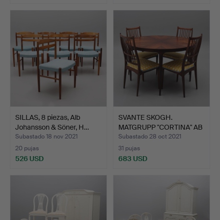
SILLAS, 8 piezas, Alb
SVANTE SKOGH.
Johansson & Söner, H…
MATGRUPP "CORTINA" AB
fábric…
Subastado 18 nov 2021
Subastado 28 oct 2021
20 pujas
31 pujas
526 USD
683 USD