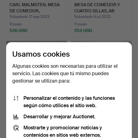
CARL MALMSTEN. MESA
MESA DE COMEDOR Y
DE COMEDOR,
CUATRO SILLAS, AB
"HERRGÅRDE…
NORDIS…
Subastado 21 sep 2023
Subastado 4 jul 2023
9 pujas
11 pujas
526 USD
253 USD
Usamos cookies
Algunas cookies son necesarias para utilizar el
servicio. Las cookies que tú mismo puedes
gestionar se utilizan para:
Personalizar el contenido y las funciones
según cómo utilices el sitio web.
CARL MALMSTEN.
MUEBLES DE COMEDOR
MUEBLES DE COMEDOR,
ESTILO ROCOCO.
Desarrollar y mejorar Auctionet.
"HERRGÅ…
Subastado 1 jun 2023
Subastado 10 mar 2023
Mostrarte y promocionar noticias y
8 pujas
24 pujas
316 USD
746 USD
contenidos en sitios web externos.