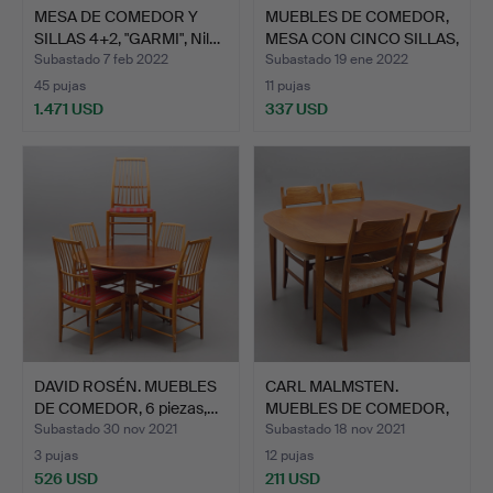
MESA DE COMEDOR Y
MUEBLES DE COMEDOR,
SILLAS 4+2, "GARMI", Nil…
MESA CON CINCO SILLAS,
…
Subastado 7 feb 2022
Subastado 19 ene 2022
45 pujas
11 pujas
1.471 USD
337 USD
DAVID ROSÉN. MUEBLES
CARL MALMSTEN.
DE COMEDOR, 6 piezas,…
MUEBLES DE COMEDOR,
5 pieza…
Subastado 30 nov 2021
Subastado 18 nov 2021
3 pujas
12 pujas
526 USD
211 USD