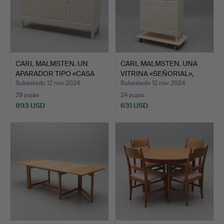
CARL MALMSTEN. UN
CARL MALMSTEN. UNA
APARADOR TIPO «CASA
VITRINA «SEÑORIAL»,
SEÑO…
ÅFO…
Subastado 12 nov 2024
Subastado 12 nov 2024
29 pujas
24 pujas
893 USD
631 USD