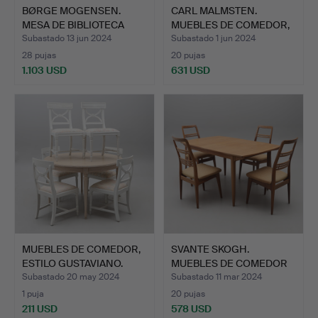
BØRGE MOGENSEN.
CARL MALMSTEN.
MESA DE BIBLIOTECA
MUEBLES DE COMEDOR,
CON SOL…
«CALMAR…
Subastado 13 jun 2024
Subastado 1 jun 2024
28 pujas
20 pujas
1.103 USD
631 USD
MUEBLES DE COMEDOR,
SVANTE SKOGH.
ESTILO GUSTAVIANO.
MUEBLES DE COMEDOR
«ROSETTO»…
Subastado 20 may 2024
Subastado 11 mar 2024
1 puja
20 pujas
211 USD
578 USD