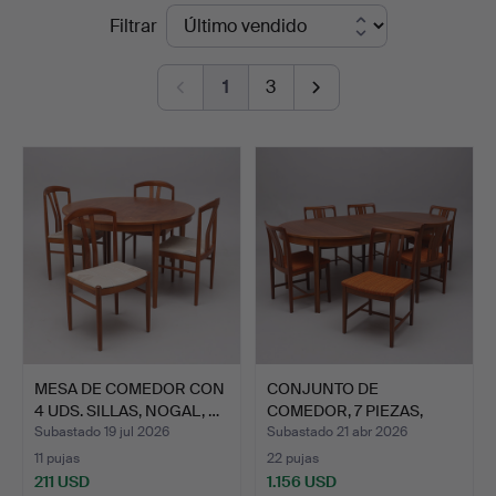
Precios
Filtrar
Auktioner
de
Lund
1
3
remate
MESA DE COMEDOR CON
CONJUNTO DE
4 UDS. SILLAS, NOGAL, …
COMEDOR, 7 PIEZAS,
NOGAL, AB L…
Subastado 19 jul 2026
Subastado 21 abr 2026
11 pujas
22 pujas
211 USD
1.156 USD