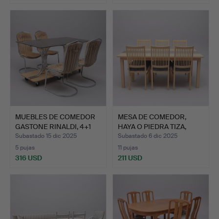
MUEBLES DE COMEDOR
MESA DE COMEDOR,
GASTONE RINALDI, 4+1
HAYA O PIEDRA TIZA,
PA…
TREMA…
Subastado 15 dic 2025
Subastado 6 dic 2025
5 pujas
11 pujas
316 USD
211 USD