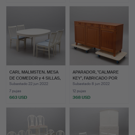
CARL MALMSTEN. MESA
APARADOR, "CALMARE
DE COMEDOR y 4 SILLAS,
KEY", FABRICADO POR
…
ÅFO…
Subastado 22 jun 2022
Subastado 8 jun 2022
7 pujas
12 pujas
663 USD
368 USD