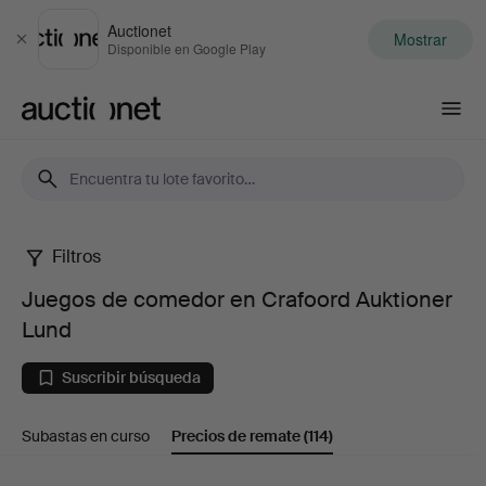
Auctionet
Mostrar
Cerrar
Disponible en Google Play
Auctionet.com
Filtros
Juegos
Juegos de comedor en Crafoord Auktioner
de
Lund
comedor
Suscribir búsqueda
en
Subastas en curso
Precios de remate
(114)
Crafoord