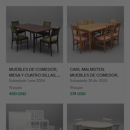
MUEBLES DE COMEDOR,
CARL MALMSTEN.
MESA Y CUATRO SILLAS, …
MUEBLES DE COMEDOR,
MESA Y …
Subastado 1 ene 2024
Subastado 26 dic 2023
14 pujas
19 pujas
400 USD
274 USD