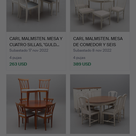
CARL MALMSTEN. MESA Y
CARL MALMSTEN. MESA
CUATRO SILLAS, "GULD…
DE COMEDOR Y SEIS
SILL…
Subastado 17 nov 2022
Subastado 8 nov 2022
4 pujas
4 pujas
263 USD
389 USD