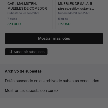
CARL MALMSTEN.
MUEBLES DE SALA, 5
MUEBLES DE COMEDOR
piezas, estilo gustavia…
"Ambassa…
Subastado 25 sep 2021
Subastado 20 sep 2021
7 pujas
5 pujas
841 USD
116 USD
Mostrar más lotes
Suscribir búsqueda
Archivo de subastas
Estás buscando en el archivo de subastas concluidas.
Mostrar las subastas en curso.