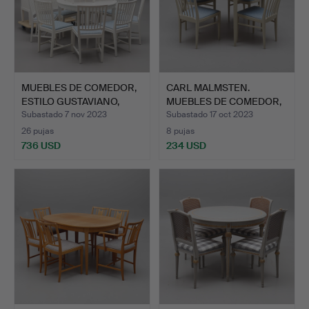
MUEBLES DE COMEDOR,
CARL MALMSTEN.
ESTILO GUSTAVIANO,
MUEBLES DE COMEDOR,
GAB…
"HERRGÅ…
Subastado 7 nov 2023
Subastado 17 oct 2023
26 pujas
8 pujas
736 USD
234 USD