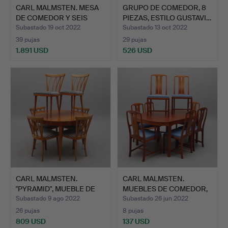
CARL MALMSTEN. MESA
GRUPO DE COMEDOR, 8
DE COMEDOR Y SEIS
PIEZAS, ESTILO GUSTAVI…
SILL…
Subastado 19 oct 2022
Subastado 13 oct 2022
39 pujas
29 pujas
1.891 USD
526 USD
CARL MALMSTEN.
CARL MALMSTEN.
"PYRAMID", MUEBLE DE
MUEBLES DE COMEDOR,
COMEDO…
"EMBASS…
Subastado 9 ago 2022
Subastado 26 jun 2022
26 pujas
8 pujas
809 USD
137 USD