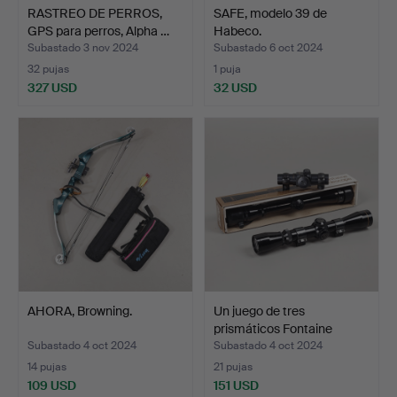
RASTREO DE PERROS,
SAFE, modelo 39 de
GPS para perros, Alpha …
Habeco.
Subastado 3 nov 2024
Subastado 6 oct 2024
32 pujas
1 puja
327 USD
32 USD
AHORA, Browning.
Un juego de tres
prismáticos Fontaine
Leup…
Subastado 4 oct 2024
Subastado 4 oct 2024
14 pujas
21 pujas
109 USD
151 USD