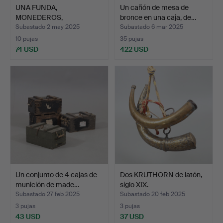
UNA FUNDA,
Un cañón de mesa de
MONEDEROS,
bronce en una caja, de…
KRUTHORN del siglo 1…
Subastado 2 may 2025
Subastado 6 mar 2025
10 pujas
35 pujas
74 USD
422 USD
Un conjunto de 4 cajas de
Dos KRUTHORN de latón,
munición de made…
siglo XIX.
Subastado 27 feb 2025
Subastado 20 feb 2025
3 pujas
3 pujas
43 USD
37 USD