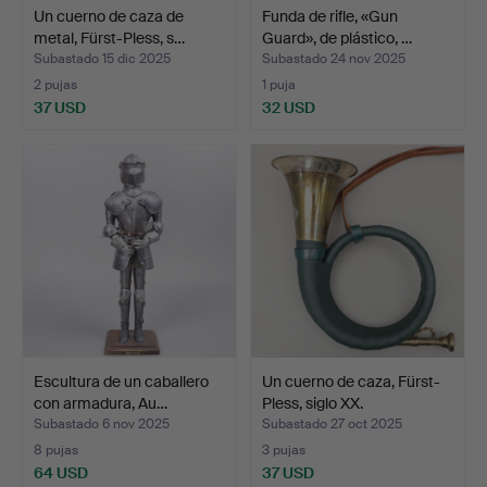
Un cuerno de caza de
Funda de rifle, «Gun
metal, Fürst-Pless, s…
Guard», de plástico, …
Subastado 15 dic 2025
Subastado 24 nov 2025
2 pujas
1 puja
37 USD
32 USD
Escultura de un caballero
Un cuerno de caza, Fürst-
con armadura, Au…
Pless, siglo XX.
Subastado 6 nov 2025
Subastado 27 oct 2025
8 pujas
3 pujas
64 USD
37 USD