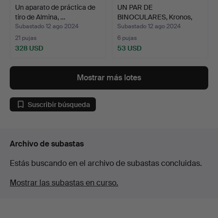
Un aparato de práctica de
UN PAR DE
tiro de Almina, …
BINOCULARES, Kronos,
4,5 - 13x56.
Subastado 12 ago 2024
Subastado 12 ago 2024
21 pujas
6 pujas
328 USD
53 USD
Mostrar más lotes
Suscribir búsqueda
Archivo de subastas
Estás buscando en el archivo de subastas concluidas.
Mostrar las subastas en curso.