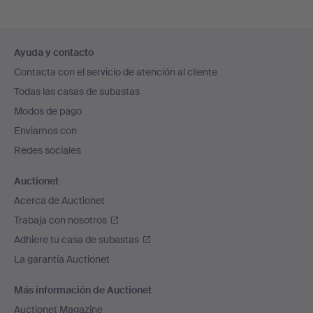
Navegación
Ayuda y contacto
en
Contacta con el servicio de atención al cliente
el
Todas las casas de subastas
pie
Modos de pago
de
Enviamos con
página
Redes sociales
Auctionet
Acerca de Auctionet
Trabaja con nosotros
Adhiere tu casa de subastas
La garantía Auctionet
Más información de Auctionet
Auctionet Magazine