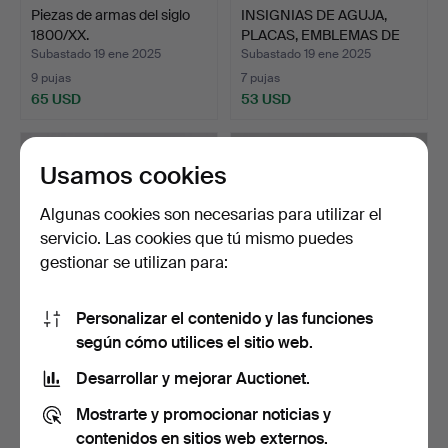
Piezas de armas del siglo
INSIGNIAS DE AGUJA,
1800/XX.
PLACAS, EMBLEMAS DE
UN…
Subastado 19 ene 2025
Subastado 19 ene 2025
9 pujas
7 pujas
65 USD
53 USD
Usamos cookies
Algunas cookies son necesarias para utilizar el
servicio. Las cookies que tú mismo puedes
gestionar se utilizan para:
Personalizar el contenido y las funciones
según cómo utilices el sitio web.
CUERNOS DE CAZA Y
UNA CLAVE
KRUTHORNS, siglo XX.
TELEGRÁFICA, «La clave
Desarrollar y mejorar Auctionet.
sueca», L…
Subastado 19 ene 2025
Subastado 18 ene 2025
Mostrarte y promocionar noticias y
7 pujas
26 pujas
59 USD
325 USD
contenidos en sitios web externos.