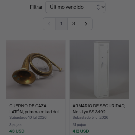
Precios
Filtrar
Växjö
de
Auktionskammare
1
3
remate
CUERNO DE CAZA,
ARMARIO DE SEGURIDAD,
LATÓN, primera mitad del
Nor-Lyx SS 3492.
s…
Subastado 10 jul 2026
Subastado 5 jul 2026
3 pujas
31 pujas
43 USD
412 USD