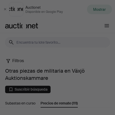
Auctionet
Mostrar
Cerrar
Disponible en Google Play
Auctionet.com
Filtros
Otras
Otras piezas de militaria en Växjö
piezas
Auktionskammare
de
Suscribir búsqueda
militaria
Subastas en curso
Precios de remate
(111)
en