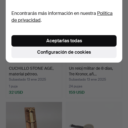
Encontrarás más información en nuestra
Política
de privacidad
.
Aceptarlas todas
Configuración de cookies
CUCHILLO STONE AGE,
Un reloj militar de 8 días,
material pétreo.
Tre Kronor, añ…
Subastado 13 ene 2025
Subastado 13 ene 2025
1 puja
24 pujas
32 USD
159 USD