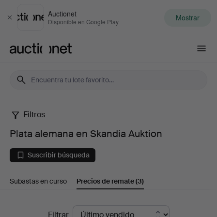
Auctionet
Mostrar
Cerrar
Disponible en Google Play
Auctionet.com
Filtros
Plata
Plata alemana en Skandia Auktion
alemana
Suscribir búsqueda
en
Subastas en curso
Precios de remate
(3)
Skandia
Auktion
Precios
Filtrar