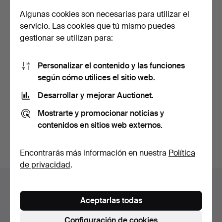
Algunas cookies son necesarias para utilizar el
servicio. Las cookies que tú mismo puedes
gestionar se utilizan para:
Personalizar el contenido y las funciones
Un par de candelabros de
según cómo utilices el sitio web.
plata, estampados…
Desarrollar y mejorar Auctionet.
Subastado 4 abr 2026
17 pujas
Mostrarte y promocionar noticias y
173 USD
contenidos en sitios web externos.
Suscribir búsqueda
Encontrarás más información en nuestra
Política
de privacidad
.
Archivo de subastas
Aceptarlas todas
Estás buscando en el archivo de subastas concluidas.
Configuración de cookies