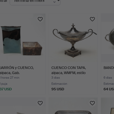
ltrar
en
urso
JARRÓN y CUENCO,
CUENCO CON TAPA,
BANDE
alpaca, Gab.
alpaca, WMFM, estilo
gust…
1 horas 27 min
3 días
6 días
1 puja
Estimación
Estima
37 USD
95 USD
64 U