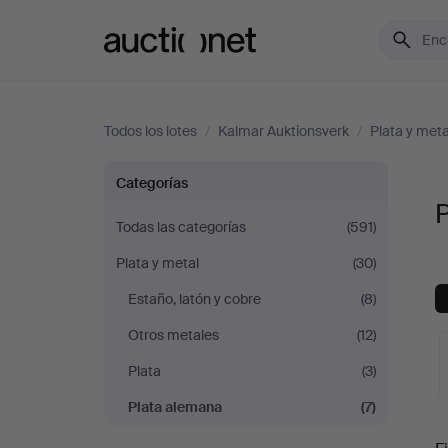
Auctionet.com
Todos los lotes
/
Kalmar Auktionsverk
/
Plata y meta
Plata
Categorías
alemana
Todas las categorías
(591)
Plata y metal
(30)
en
Estaño, latón y cobre
(8)
Kalmar
Otros metales
(12)
Auktionsverk
Plata
(3)
Plata alemana
(7)
S