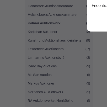
Encontra
Halmstads Auktionskammare
(6)
Helsingborgs Auktionskammare
(3)
Kalmar Auktionsverk
(7)
Karljohan Auktioner
(3)
Kunst- und Auktionshaus Kleinhenz
(6)
Lawrences Auctioneers
(17)
Limhamns Auktionsbyrå
(3)
Lyme Bay Auctions
(2)
Ma San Auction
(1)
Markus Auktioner
(3)
Norrlands Auktionsverk
(2)
RA Auktionsverket Norrköping
(1)