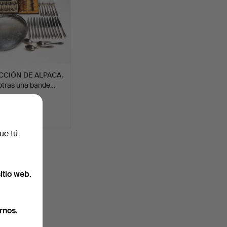
CIÓN DE ALPACA,
otras una bande…
ción
SD
ue tú
uidas
.
itio web.
rnos.