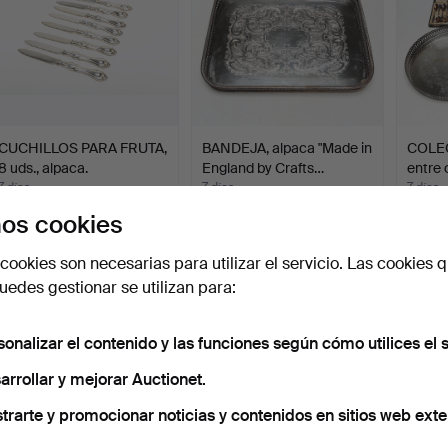
CUCHILLOS PARA FRUTA,
BANDEJA, alpaca "Made in
COLEC
8 uds., alpaca.
England by Crafts…
entre 
7 días
7 días
7 días
Estimación
Estimación
Estima
os cookies
43 USD
64 USD
95 U
cookies son necesarias para utilizar el servicio. Las cookies q
Suscribir búsqueda
edes gestionar se utilizan para:
ambién puedes buscar en
nuestro archivo de subastas concl
sonalizar el contenido y las funciones según cómo utilices el s
arrollar y mejorar Auctionet.
trarte y promocionar noticias y contenidos en sitios web exte