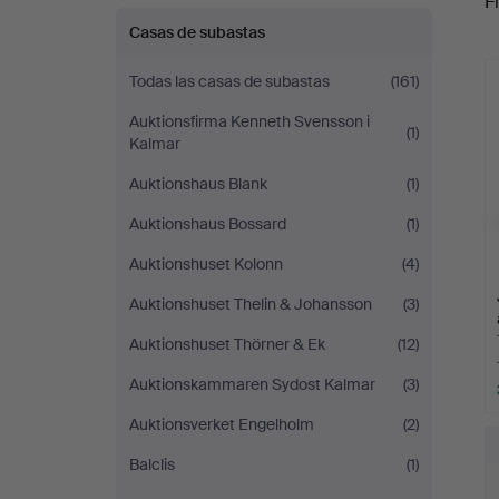
Fi
Casas de subastas
c
Todas las casas de subastas
(161)
Auktionsfirma Kenneth Svensson i
(1)
Kalmar
Auktionshaus Blank
(1)
Auktionshaus Bossard
(1)
Auktionshuset Kolonn
(4)
Auktionshuset Thelin & Johansson
(3)
Auktionshuset Thörner & Ek
(12)
Auktionskammaren Sydost Kalmar
(3)
Auktionsverket Engelholm
(2)
Balclis
(1)