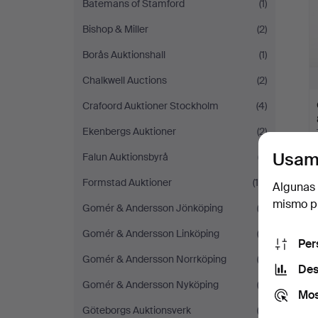
Batemans of Stamford
(1)
Bishop & Miller
(2)
Borås Auktionshall
(1)
Chalkwell Auctions
(2)
Crafoord Auktioner Stockholm
(4)
Ekenbergs Auktioner
(2)
Usam
Falun Auktionsbyrå
(7)
Formstad Auktioner
(16)
Algunas 
mismo pu
Gomér & Andersson Jönköping
(2)
T
Gomér & Andersson Linköping
(3)
Per
Gomér & Andersson Norrköping
(2)
Des
Gomér & Andersson Nyköping
(3)
Mos
Göteborgs Auktionsverk
(3)