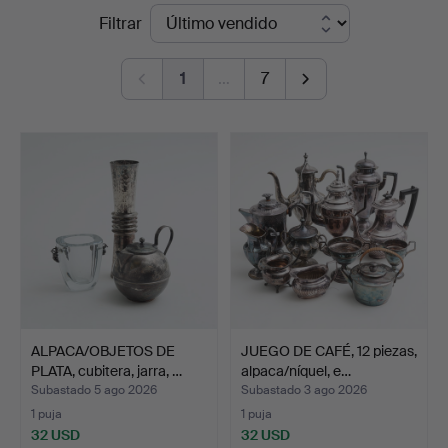
Precios
Filtrar
&
de
Johansson
1
…
7
remate
ALPACA/OBJETOS DE
JUEGO DE CAFÉ, 12 piezas,
PLATA, cubitera, jarra, …
alpaca/níquel, e…
Subastado 5 ago 2026
Subastado 3 ago 2026
1 puja
1 puja
32 USD
32 USD