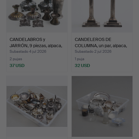
CANDELABROS y
CANDELEROS DE
JARRÓN, 9 piezas, alpaca,
COLUMNA, un par, alpaca,
si…
est…
Subastado 4 jul 2026
Subastado 2 jul 2026
2 pujas
1 puja
37 USD
32 USD