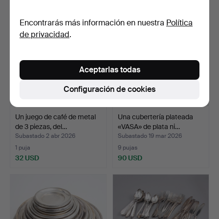
Encontrarás más información en nuestra
Política
de privacidad
.
Aceptarlas todas
Configuración de cookies
Un juego de café de metal
Una cubertería plateada
de 3 piezas, del…
«VASA» de plata ni…
Subastado 2 abr 2026
Subastado 19 mar 2026
1 puja
9 pujas
32 USD
90 USD