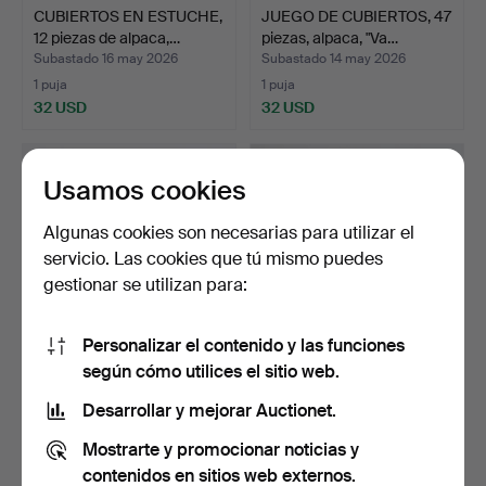
CUBIERTOS EN ESTUCHE,
JUEGO DE CUBIERTOS, 47
12 piezas de alpaca,…
piezas, alpaca, "Va…
Subastado 16 may 2026
Subastado 14 may 2026
1 puja
1 puja
32 USD
32 USD
Usamos cookies
Algunas cookies son necesarias para utilizar el
servicio. Las cookies que tú mismo puedes
gestionar se utilizan para:
Personalizar el contenido y las funciones
según cómo utilices el sitio web.
Una caja de gemelos
Un juego de cubiertos,
«original», de plata a…
alpaca, 69 piezas, …
Desarrollar y mejorar Auctionet.
Subastado 12 abr 2026
Subastado 9 abr 2026
Mostrarte y promocionar noticias y
6 pujas
7 pujas
54 USD
59 USD
contenidos en sitios web externos.