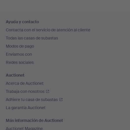
Navegación
Ayuda y contacto
en
Contacta con el servicio de atención al cliente
el
Todas las casas de subastas
pie
Modos de pago
de
Enviamos con
página
Redes sociales
Auctionet
Acerca de Auctionet
Trabaja con nosotros
Adhiere tu casa de subastas
La garantía Auctionet
Más información de Auctionet
Auctionet Magazine