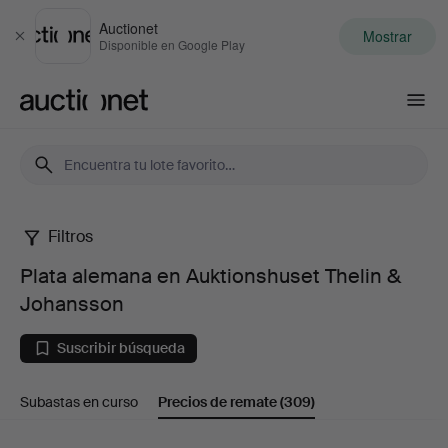
Auctionet
Mostrar
Cerrar
Disponible en Google Play
Auctionet.com
Filtros
Plata
Plata alemana en Auktionshuset Thelin &
alemana
Johansson
en
Suscribir búsqueda
Auktionshuset
Subastas en curso
Precios de remate
(309)
Thelin