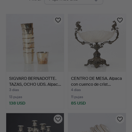
en
curso
SIGVARD BERNADOTTE.
CENTRO DE MESA. Alpaca
TAZAS, OCHO UDS. Alpac…
con cuenco de crist…
3 días
4 días
13 pujas
11 pujas
138 USD
85 USD