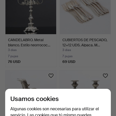
CANDELABRO. Metal
CUBIERTOS DE PESCADO,
blanco. Estilo neorrococ…
12+12 UDS. Alpaca. M…
3 días
3 días
7 pujas
7 pujas
76 USD
69 USD
Usamos cookies
Algunas cookies son necesarias para utilizar el
servicio. Las cookies que tú mismo puedes