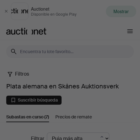
Auctionet
Mostrar
Cerrar
Disponible en Google Play
Auctionet.com
Filtros
Plata
Plata alemana en Skånes Auktionsverk
alemana
Suscribir búsqueda
en
Subastas en curso
(7)
Precios de remate
Skånes
Auktionsverk
Subastas
Filtrar