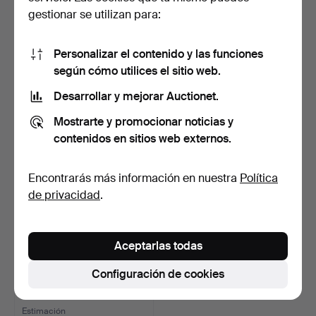
gestionar se utilizan para:
JARRA. Alpaca y cristal.
CANDELEROS, UN PAR.
Con forma de pato…
Alpaca. Alrededor del …
Personalizar el contenido y las funciones
2 días
3 días
según cómo utilices el sitio web.
7 pujas
1 puja
58 USD
32 USD
Desarrollar y mejorar Auctionet.
Mostrarte y promocionar noticias y
contenidos en sitios web externos.
Encontrarás más información en nuestra
Política
de privacidad
.
Aceptarlas todas
LÁMPARA DE MESA.
Configuración de cookies
Alpaca. Siglo XX.
2 días
Estimación