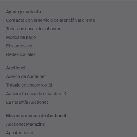
Navegación
Ayuda y contacto
en
Contacta con el servicio de atención al cliente
el
Todas las casas de subastas
pie
Modos de pago
de
Enviamos con
página
Redes sociales
Auctionet
Acerca de Auctionet
Trabaja con nosotros
Adhiere tu casa de subastas
La garantía Auctionet
Más información de Auctionet
Auctionet Magazine
App Auctionet