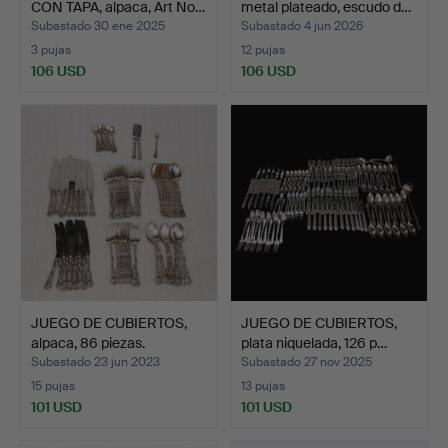
CON TAPA, alpaca, Art No…
metal plateado, escudo d…
Subastado 30 ene 2025
Subastado 4 jun 2026
3 pujas
12 pujas
106 USD
106 USD
JUEGO DE CUBIERTOS,
JUEGO DE CUBIERTOS,
alpaca, 86 piezas.
plata niquelada, 126 p…
Subastado 23 jun 2023
Subastado 27 nov 2025
15 pujas
13 pujas
101 USD
101 USD