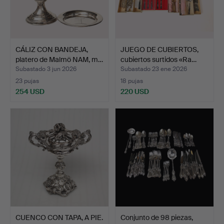
CÁLIZ CON BANDEJA,
JUEGO DE CUBIERTOS,
platero de Malmö NAM, m…
cubiertos surtidos «Ra…
Subastado 3 jun 2026
Subastado 23 ene 2026
23 pujas
18 pujas
254 USD
220 USD
CUENCO CON TAPA, A PIE.
Conjunto de 98 piezas,