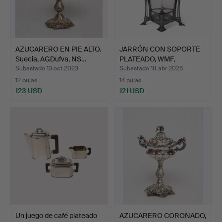
AZUCARERO EN PIE ALTO.
JARRÓN CON SOPORTE
Suecia, AGDufva, NS…
PLATEADO, WMF,
producci…
Subastado 13 oct 2023
Subastado 18 abr 2025
12 pujas
14 pujas
123 USD
121 USD
Un juego de café plateado
AZUCARERO CORONADO,