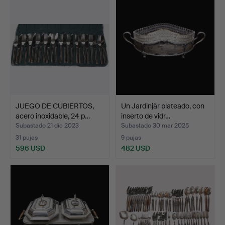
JUEGO DE CUBIERTOS,
Un Jardinjär plateado, con
acero inoxidable, 24 p…
inserto de vidr…
Subastado 21 dic 2023
Subastado 30 mar 2025
31 pujas
9 pujas
596 USD
482 USD