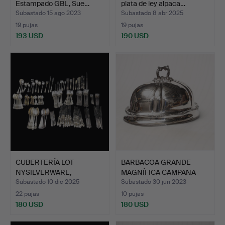
Estampado GBL, Sue…
plata de ley alpaca…
Subastado 15 ago 2023
Subastado 8 abr 2025
19 pujas
19 pujas
193 USD
190 USD
CUBERTERÍA LOT
BARBACOA GRANDE
NYSILVERWARE,
MAGNÍFICA CAMPANA
diferentes mo…
victoria…
Subastado 10 dic 2025
Subastado 30 jun 2023
22 pujas
10 pujas
180 USD
180 USD