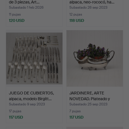
de 3 piezas, Art…
alpaca, neo-rococó, ha…
Subastado 1 feb 2026
Subastado 26 sep 2023
11 pujas
12 pujas
120 USD
118 USD
JUEGO DE CUBIERTOS,
JARDINERE, ARTE
alpaca, modelo Birgitt…
NOVEDAD. Plateado y
dorado…
Subastado 9 sep 2023
Subastado 25 sep 2023
17 pujas
7 pujas
117 USD
117 USD