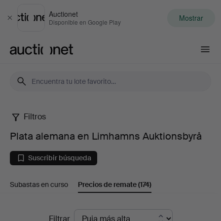
Auctionet
Mostrar
Cerrar
Disponible en Google Play
Auctionet.com
Filtros
Plata
Plata alemana en Limhamns Auktionsbyrå
alemana
Suscribir búsqueda
en
Subastas en curso
Precios de remate
(174)
Limhamns
Auktionsbyrå
Precios
Filtrar