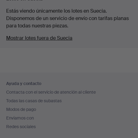
Estás viendo únicamente los lotes en Suecia.
Disponemos de un servicio de envío con tarifas planas
para todas nuestras piezas.
Mostrar lotes fuera de Suecia
Navegación
Ayuda y contacto
en
Contacta con el servicio de atención al cliente
el
Todas las casas de subastas
pie
Modos de pago
de
Enviamos con
página
Redes sociales