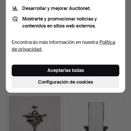
Desarrollar y mejorar Auctionet.
Mostrarte y promocionar noticias y
contenidos en sitios web externos.
Encontrarás más información en nuestra
Política
de privacidad
.
CUTLERY y SCHATULL.
JARDINJÄR, alpaca con
Aprox. 106 piezas, pla…
inserción de vidrio,…
Aceptarlas todas
Subastado 16 ago 2025
Subastado 23 oct 2023
20 pujas
9 pujas
Configuración de cookies
138 USD
127 USD