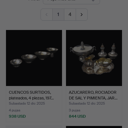
de
1
4
remate
CUENCOS SURTIDOS,
AZUCARERO, ROCIADOR
plateados, 4 piezas, 197…
DE SAL Y PIMIENTA, JAR…
Subastado 12 dic 2025
Subastado 12 dic 2025
4 pujas
3 pujas
938 USD
844 USD