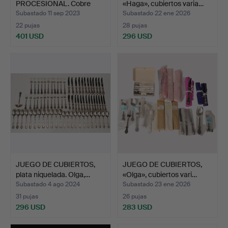
PROCESIONAL. Cobre
«Haga», cubiertos varia…
bañado en pla…
Subastado 11 sep 2023
Subastado 22 ene 2026
22 pujas
28 pujas
401 USD
296 USD
JUEGO DE CUBIERTOS,
JUEGO DE CUBIERTOS,
plata niquelada. Olga,…
«Olga», cubiertos vari…
Subastado 4 ago 2024
Subastado 23 ene 2026
31 pujas
26 pujas
296 USD
283 USD