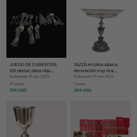
JUEGO DE CUBIERTOS,
TAZZA en plata alpaca,
126 piezas, plata niqu…
decoración muy rica…
Subastado 15 ago 2025
Subastado 15 ene 2025
33 pujas
7 pujas
276 USD
264 USD