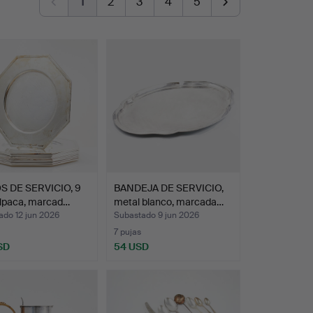
1
2
3
4
5
S DE SERVICIO, 9
BANDEJA DE SERVICIO,
alpaca, marcad…
metal blanco, marcada…
ado 12 jun 2026
Subastado 9 jun 2026
7 pujas
SD
54 USD