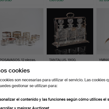
POSAVASOS. 12 piezas,
TANTALUS, 1900,
YMNI
plata de ley alpaca,…
Inglaterra, chapado en
cornuc
os cookies
pla…
Subastado 29 dic 2025
Subastado 27 dic 2025
Subasta
31 pujas
8 pujas
5 pujas
cookies son necesarias para utilizar el servicio. Las cookies q
275 USD
106 USD
69 U
edes gestionar se utilizan para:
sonalizar el contenido y las funciones según cómo utilices el s
arrollar y mejorar Auctionet.