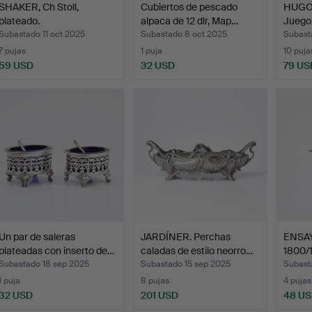
SHAKER, Ch Stoll,
Cubiertos de pescado
HUGO
plateado.
alpaca de 12 dlr, Map…
Juego 
…
Subastado 11 oct 2025
Subastado 8 oct 2025
Subast
7 pujas
1 puja
10 puja
59 USD
32 USD
79 US
Un par de saleras
JARDÍNER. Perchas
ENSAY
plateadas con inserto de…
caladas de estilo neorro…
1800/
Subastado 18 sep 2025
Subastado 15 sep 2025
Subast
1 puja
8 pujas
4 pujas
32 USD
201 USD
48 U