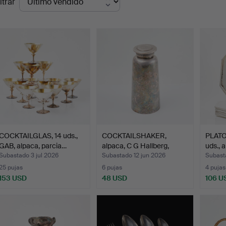
ltrar
de
emate
COCKTAILGLAS, 14 uds.,
COCKTAILSHAKER,
PLATO
GAB, alpaca, parcia…
alpaca, C G Hallberg,
uds., 
prim…
Subastado 3 jul 2026
Subastado 12 jun 2026
Subast
25 pujas
6 pujas
4 pujas
153 USD
48 USD
106 U