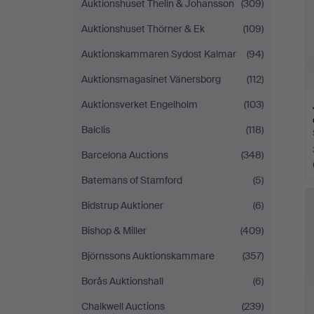
Auktionshuset Thelin & Johansson
(309)
Auktionshuset Thörner & Ek
(109)
Auktionskammaren Sydost Kalmar
(94)
Auktionsmagasinet Vänersborg
(112)
Auktionsverket Engelholm
(103)
Balclis
(118)
Barcelona Auctions
(348)
Batemans of Stamford
(5)
Bidstrup Auktioner
(6)
Bishop & Miller
(409)
Björnssons Auktionskammare
(357)
Borås Auktionshall
(6)
Chalkwell Auctions
(239)