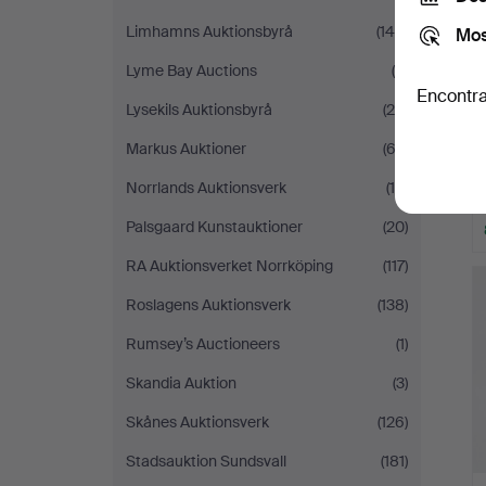
Limhamns Auktionsbyrå
(149)
Mos
Lyme Bay Auctions
(9)
Encontra
Lysekils Auktionsbyrå
(28)
Markus Auktioner
(63)
Norrlands Auktionsverk
(16)
Palsgaard Kunstauktioner
(20)
RA Auktionsverket Norrköping
(117)
Roslagens Auktionsverk
(138)
Rumsey’s Auctioneers
(1)
Skandia Auktion
(3)
Skånes Auktionsverk
(126)
Stadsauktion Sundsvall
(181)