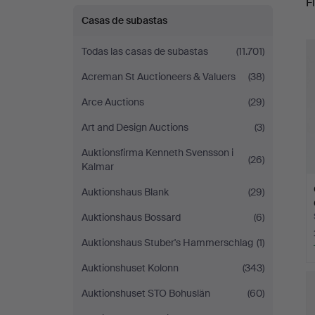
Fi
Casas de subastas
r
Todas las casas de subastas
(11.701)
Acreman St Auctioneers & Valuers
(38)
Arce Auctions
(29)
Art and Design Auctions
(3)
Auktionsfirma Kenneth Svensson i
(26)
Kalmar
Auktionshaus Blank
(29)
Auktionshaus Bossard
(6)
Auktionshaus Stuber's Hammerschlag
(1)
Auktionshuset Kolonn
(343)
Auktionshuset STO Bohuslän
(60)