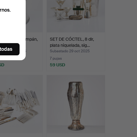
rnos.
riador de champán,
SET DE CÓCTEL, 8 dlr,
, del siglo…
plata niquelada, sig…
 todas
ado 31 oct 2025
Subastado 29 oct 2025
s
7 pujas
SD
59 USD