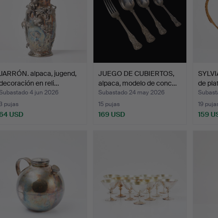
JARRÓN. alpaca, jugend,
JUEGO DE CUBIERTOS,
SYLVIA
decoración en reli…
alpaca, modelo de conc…
de pla
Subastado 4 jun 2026
Subastado 24 may 2026
Subast
3 pujas
15 pujas
19 puja
64 USD
169 USD
159 U