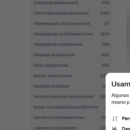
Göteborgs Auktionsverk
(113)
Halmstads Auktionskammare
(235)
Handelslagret Auktionsservice
(17)
Helsingborgs Auktionskammare
(914)
Hälsinglands Auktionsverk
(116)
Höganäs Auktionsverk
(193)
Höörs Auktionshall
(85)
Kalmar Auktionsverk
(253)
Usam
Karljohan Auktioner
(26)
Algunas 
Karlstad Hammarö Auktionsverk
(330)
mismo pu
Kunst- und Auktionshaus Kleinhenz
(3)
Laholms Auktionskammare
(132)
Per
Lawrences Auctioneers
(732)
Des