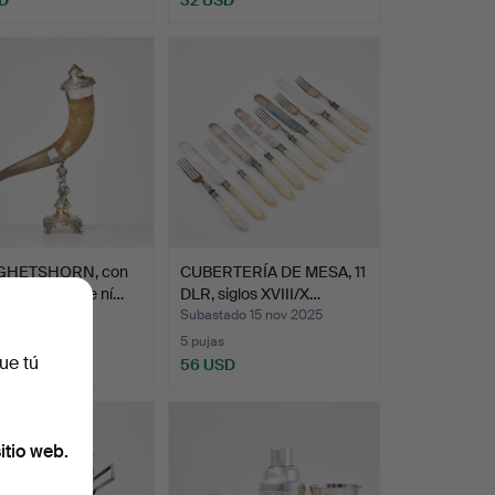
GHETSHORN, con
CUBERTERÍA DE MESA, 11
opia, plata de ní…
DLR, siglos XVIII/X…
do 11 dic 2025
Subastado 15 nov 2025
5 pujas
ue tú
SD
56 USD
itio web.