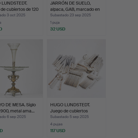
 LUNDSTEDT.
JARRÓN DE SUELO,
de cubiertos de 120
alpaca, GAB, marcado en
l…
ado 3 oct 2025
Subastado 23 sep 2025
s
1 puja
D
32 USD
O DE MESA. Siglo
HUGO LUNDSTEDT.
1900, metal ama…
Juego de cubiertos
«Stockh…
ado 6 sep 2025
Subastado 5 sep 2025
4 pujas
SD
117 USD