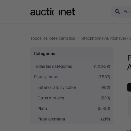
Auctionet.com
Todos los lotes cerrados
/
Stockholms Auktionsverk S
Plata
Categorías
alemana
A
Todas las categorías
(121.959)
Plata y metal
(7.587)
en
Estaño, latón y cobre
(982)
Stockholms
Otros metales
(539)
Auktionsverk
Plata
(5.851)
Plata alemana
(215)
Sickla
P