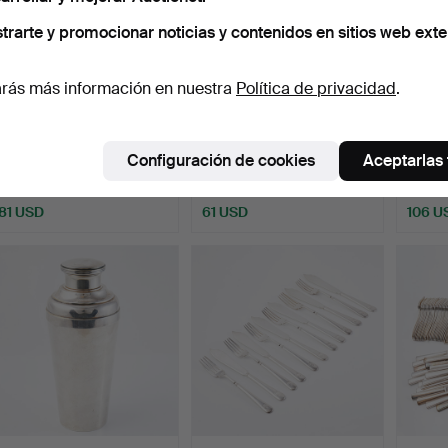
trarte y promocionar noticias y contenidos en sitios web exte
rás más información en nuestra
Política de privacidad
.
CUBERTERÍA DE
JUEGO DE CAFÉ, 3 DLR,
Un enf
PESCADO, 12 DLR, siglos
Art Nouveau, plata a…
alpaca
Configuración de cookies
Aceptarlas
XVII…
Subastado 14 nov 2025
Subastado 13 nov 2025
Subast
5 pujas
6 pujas
13 puja
81 USD
61 USD
106 U