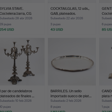
SYLVIA STAVE.
COCKTAILGLAS, 12 uds.,
GENT
Coctelera/Jarra, CG
GAB, plateados.
Coctel
Hallberg…
…
Subastado 28 abr 2026
Subastado 22 abr 2026
Subast
29 pujas
3 pujas
6 pujas
254 USD
43 USD
85 U
1 par de candelabros
BARRILES. Un sello
CANDE
plateados de finales …
importado sueco de plat…
plata 
Subastado 10 feb 2026
Subastado 2 feb 2026
Subast
10 pujas
8 pujas
1 puja
80 USD
1.161 USD
32 US