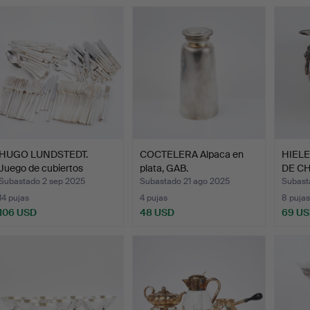
HUGO LUNDSTEDT.
COCTELERA Alpaca en
HIEL
Juego de cubiertos
plata, GAB.
DE CH
«Stockh…
f…
Subastado 2 sep 2025
Subastado 21 ago 2025
Subasta
14 pujas
4 pujas
8 pujas
106 USD
48 USD
69 U