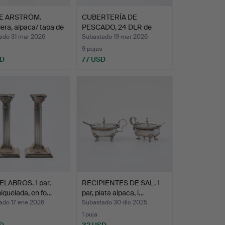
E ARSTRÖM.
CUBERTERÍA DE
era, alpaca/ tapa de
PESCADO, 24 DLR de
alpaca, m…
ado 31 mar 2026
Subastado 19 mar 2026
9 pujas
SD
77 USD
LABROS. 1 par,
RECIPIENTES DE SAL. 1
niquelada, en fo…
par, plata alpaca, i…
ado 17 ene 2026
Subastado 30 dic 2025
1 puja
D
32 USD