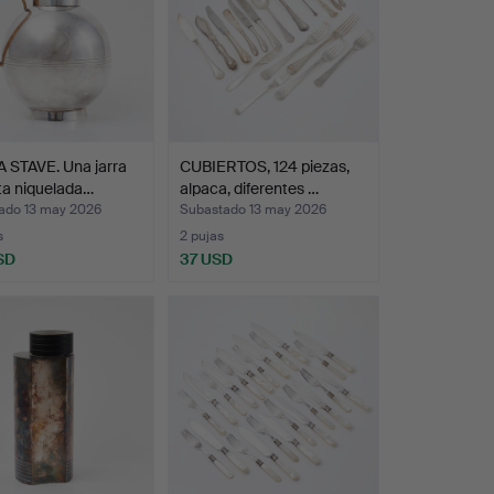
 STAVE. Una jarra
CUBIERTOS, 124 piezas,
ta niquelada…
alpaca, diferentes …
ado 13 may 2026
Subastado 13 may 2026
s
2 pujas
SD
37 USD