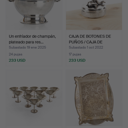
Un enfriador de champán,
CAJA DE BOTONES DE
plateado para res…
PUÑOS / CAJA DE
BOTONES…
Subastado 19 ene 2025
Subastado 1 oct 2022
24 pujas
17 pujas
233 USD
233 USD