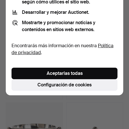
según cómo utilices el sitio web.
Desarrollar y mejorar Auctionet.
Mostrarte y promocionar noticias y
contenidos en sitios web externos.
Encontrarás más información en nuestra
Política
de privacidad
.
CUBIERTOS, 79 piezas de
Un cuenco de caviar de
Aceptarlas todas
alpaca "Birgitta".
plata de ley, Ingla…
Subastado 7 abr 2023
Subastado 19 ene 2025
Configuración de cookies
16 pujas
24 pujas
233 USD
233 USD