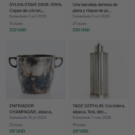
SYLVIA STAVE (1908–1994).
Una bandeja danesa de
Copas de cóctel,…
plata y níquel de pr…
Subastado 2 oct 2025
Subastado 2 oct 2025
13 pujas
27 pujas
222 USD
220 USD
ENFRIADOR
TAGE GÖTHLIN. Coctelera,
CHAMPAGNE, alpaca,
alpaca, Tesi, déc…
vendido por Ö…
Subastado 13 jul 2023
Subastado 7 may 2026
21 pujas
19 pujas
217 USD
217 USD