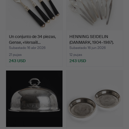
Un conjunto de 34 piezas,
HENNING SEIDELIN
Gense, «Versaill…
(DANMARK, 1904–1987).
Cub…
Subastado 16 abr 2026
Subastado 16 jun 2026
21 pujas
12 pujas
243 USD
243 USD