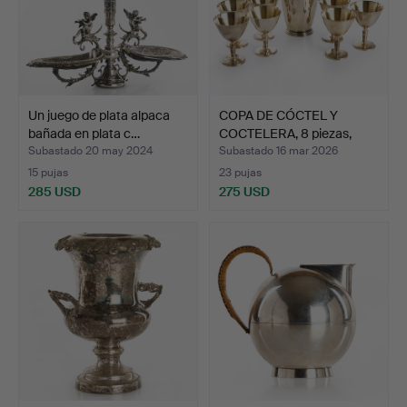
Un juego de plata alpaca
COPA DE CÓCTEL Y
bañada en plata c…
COCTELERA, 8 piezas,
alpa…
Subastado 20 may 2024
Subastado 16 mar 2026
15 pujas
23 pujas
285 USD
275 USD