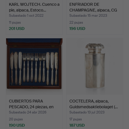
KARL WOJTECH. Cuenco a
ENFRIADOR DE
pie, alpaca, Estoco…
CHAMPAGNE, alpaca, CG
Hallber…
Subastado 1 oct 2022
Subastado 15 mar 2023
11 pujas
22 pujas
201 USD
196 USD
CUBIERTOS PARA
COCTELERA, alpaca,
PESCADO, 24 piezas, en
Guldsmedsaktiebolaget (…
estu…
Subastado 24 abr 2026
Subastado 13 jul 2023
20 pujas
17 pujas
190 USD
187 USD