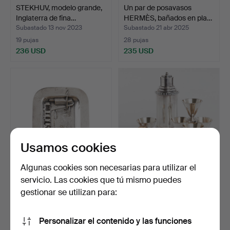
STEKHUV, modelo grande,
Un par de posavasos
Inglaterra de fina…
HERMÈS, bañados en pla…
Subastado 13 nov 2023
Subastado 21 abr 2025
19 pujas
28 pujas
236 USD
235 USD
Usamos cookies
Algunas cookies son necesarias para utilizar el
servicio. Las cookies que tú mismo puedes
ROLF ENGSTRÖMER.
COCTELERA, COPA DE
Barril, alpaca, Fabriksak…
CÓCTEL, 6 piezas, Victo…
gestionar se utilizan para:
Subastado 1 oct 2022
Subastado 4 may 2022
19 pujas
28 pujas
Personalizar el contenido y las funciones
235 USD
234 USD