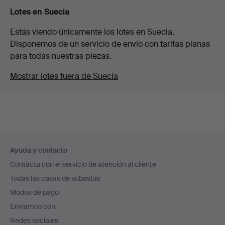
Lotes en Suecia
Estás viendo únicamente los lotes en Suecia.
Disponemos de un servicio de envío con tarifas planas
para todas nuestras piezas.
Mostrar lotes fuera de Suecia
Navegación
Ayuda y contacto
en
Contacta con el servicio de atención al cliente
el
Todas las casas de subastas
pie
Modos de pago
de
Enviamos con
página
Redes sociales