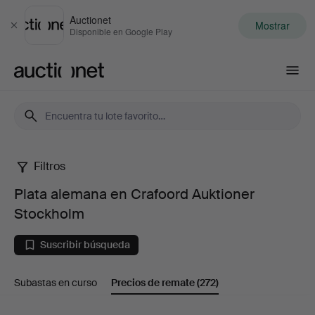
Auctionet
Mostrar
Cerrar
Disponible en Google Play
Auctionet.com
Filtros
Plata
Plata alemana en Crafoord Auktioner
alemana
Stockholm
en
Suscribir búsqueda
Crafoord
Subastas en curso
Precios de remate
(272)
Auktioner