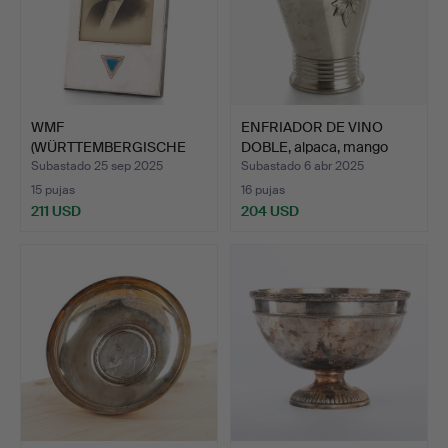
WMF
ENFRIADOR DE VINO
(WÜRTTEMBERGISCHE
DOBLE, alpaca, mango
METALLWARENFABRIK). …
ret…
Subastado 25 sep 2025
Subastado 6 abr 2025
15 pujas
16 pujas
211 USD
204 USD