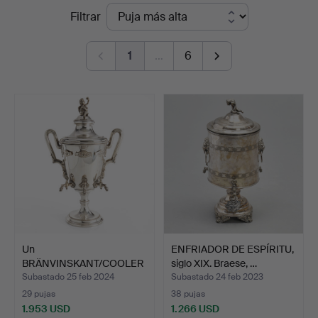
Precios
Filtrar
Stockholm
de
1
…
6
remate
Un
ENFRIADOR DE ESPÍRITU,
BRÄNVINSKANT/COOLER
siglo XIX. Braese, …
del siglo XIX. C.A.…
Subastado 25 feb 2024
Subastado 24 feb 2023
29 pujas
38 pujas
1.953 USD
1.266 USD