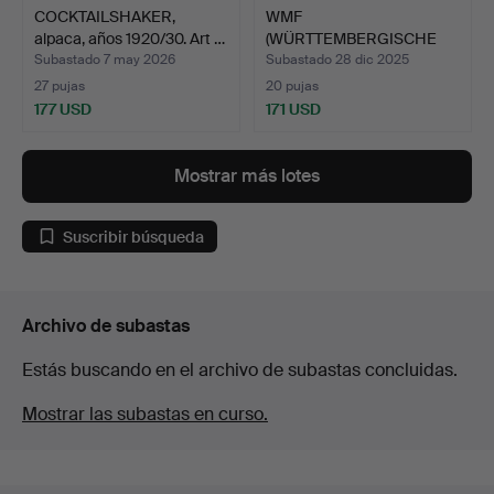
COCKTAILSHAKER,
WMF
alpaca, años 1920/30. Art …
(WÜRTTEMBERGISCHE
METALLWARENFABRIK). …
Subastado 7 may 2026
Subastado 28 dic 2025
27 pujas
20 pujas
177 USD
171 USD
Mostrar más lotes
Suscribir búsqueda
Archivo de subastas
Estás buscando en el archivo de subastas concluidas.
Mostrar las subastas en curso.