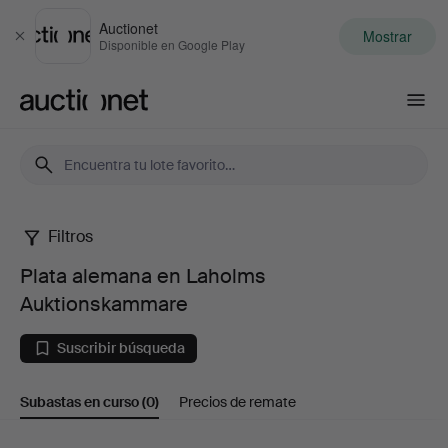
Auctionet
Mostrar
Cerrar
Disponible en Google Play
Auctionet.com
Filtros
Plata
Plata alemana en Laholms
alemana
Auktionskammare
en
Suscribir búsqueda
Laholms
Subastas en curso
(0)
Precios de remate
Auktionskammare