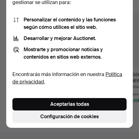
gestionar se utilizan para:
Mostrar todos los lotes
Personalizar el contenido y las funciones
según cómo utilices el sitio web.
Desarrollar y mejorar Auctionet.
Mostrarte y promocionar noticias y
contenidos en sitios web externos.
Encontrarás más información en nuestra
Política
CUCHILLERÍA. 131
CUCHILLERÍA. Nils
JUEGO
partes, "Olga", alpaca,
Johan "Amsterdam"
CUBIER
de privacidad
.
H…
etc., …
PARTES
Subastado 13 ene 2022
Subastado 31 mar 2023
Subasta
37 pujas
34 pujas
22 pujas
528 USD
201 USD
276 US
Aceptarlas todas
Configuración de cookies
Navegación