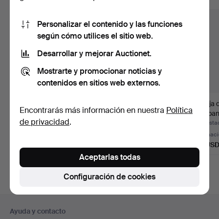
Personalizar el contenido y las funciones
según cómo utilices el sitio web.
Desarrollar y mejorar Auctionet.
Mostrarte y promocionar noticias y
contenidos en sitios web externos.
Pareja de jarrones y
GUILLEM
Pareja 
Encontrarás más información en nuestra
Política
jarrón en metal plate…
NEDDERMANN BRU.
dos ban
de privacidad
.
Virgen con el Niño.
Subastado 18 abr 2026
Subastado 9 mar 2026
Subasta
Estimación
4 pujas
Estimac
70 USD
93 USD
93 US
Aceptarlas todas
Configuración de cookies
Navegación
Ayuda y contacto
en