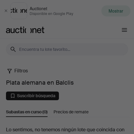
Auctionet
Mostrar
Cerrar
Disponible en Google Play
Auctionet.com
Filtros
Plata
Plata alemana en Balclis
alemana
Suscribir búsqueda
en
Subastas en curso
(0)
Precios de remate
Balclis
Subastas
Lo sentimos, no tenemos ningún lote que coincida con