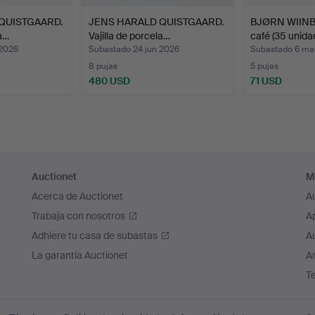
QUISTGAARD.
JENS HARALD QUISTGAARD.
BJØRN WIINB
la…
Vajilla de porcela…
café (35 unid
 2026
Subastado 24 jun 2026
Subastado 6 ma
8 pujas
5 pujas
480 USD
71 USD
Auctionet
M
Acerca de Auctionet
A
Trabaja con nosotros
A
Adhiere tu casa de subastas
A
La garantía Auctionet
Ar
T