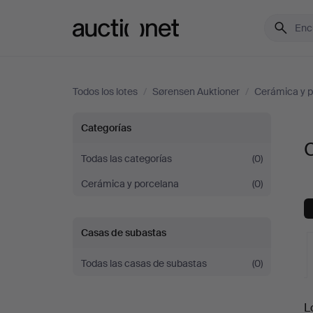
Auctionet.com
Todos los lotes
/
Sørensen Auktioner
/
Cerámica y p
Cristalerías
Categorías
C
en
Todas las categorías
(0)
Cerámica y porcelana
(0)
Sørensen
Auktioner
Casas de subastas
Todas las casas de subastas
(0)
S
L