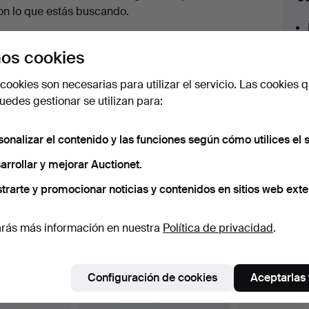
en
on lo que estás buscando.
urso
az clic en
Suscribir búsqueda
y recibirás un
os cookies
orreo tan pronto como dispongamos del lote.
cookies son necesarias para utilizar el servicio. Las cookies q
edes gestionar se utilizan para:
sonalizar el contenido y las funciones según cómo utilices el s
 nuestro archivo que coinciden con tu b
arrollar y mejorar Auctionet.
trarte y promocionar noticias y contenidos en sitios web exte
rás más información en nuestra
Política de privacidad
.
Configuración de cookies
Aceptarlas