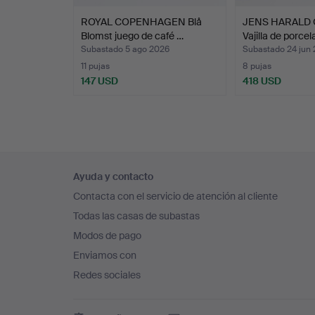
ROYAL COPENHAGEN Blå
JENS HARALD 
Blomst juego de café …
Vajilla de porce
Subastado 5 ago 2026
Subastado 24 jun
11 pujas
8 pujas
147 USD
418 USD
Navegación
Ayuda y contacto
en
Contacta con el servicio de atención al cliente
el
Todas las casas de subastas
pie
Modos de pago
de
Enviamos con
página
Redes sociales